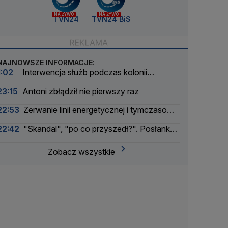
NA ŻYWO
NA ŻYWO
TVN24
TVN24 BiS
NAJNOWSZE INFORMACJE:
1:02
Interwencja służb podczas kolonii
żeglarskiej. Z wody wyciągnięto ponad 30 osób
23:15
Antoni zbłądził nie pierwszy raz
22:53
Zerwanie linii energetycznej i tymczasowa
awaria prądu. Incydent bada Żandarmeria
22:42
"Skandal", "po co przyszedł?". Posłanka
Wojskowa
PiS krytykuje Morawieckiego i publikuje nagranie
Zobacz wszystkie