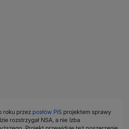
o roku przez
posłów PiS
projektem sprawy
ie rozstrzygał NSA, a nie Izba
ższego. Projekt przewiduje też poszerzenie