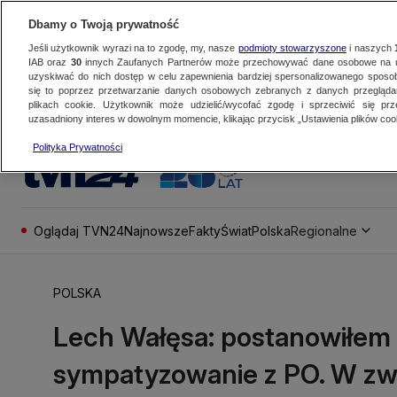
Dbamy o Twoją prywatność
Jeśli użytkownik wyrazi na to zgodę, my, nasze
podmioty stowarzyszone
i naszych
IAB oraz
30
innych Zaufanych Partnerów może przechowywać dane osobowe na ur
uzyskiwać do nich dostęp w celu zapewnienia bardziej spersonalizowanego sposo
się to poprzez przetwarzanie danych osobowych zebranych z danych przegląd
plikach cookie. Użytkownik może udzielić/wycofać zgodę i sprzeciwić się pr
uzasadniony interes w dowolnym momencie, klikając przycisk „Ustawienia plików cook
Polityka Prywatności
Oglądaj TVN24
Najnowsze
Fakty
Świat
Polska
Regionalne
POLSKA
Lech Wałęsa: postanowiłem
sympatyzowanie z PO. W zw