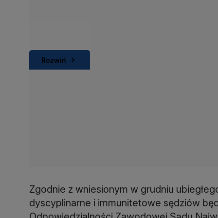
Rozwiń
Zgodnie z wniesionym w grudniu ubiegłeg
dyscyplinarne i immunitetowe sędziów będz
Odpowiedzialności Zawodowej Sądu Najwy