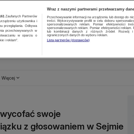
Wraz z naszymi partnerami przetwarzamy dane
161
Zaufanych Partnerów
Przechowywanie informacji na urządzeniu lub dostęp do nich.
treści. Wykorzystywanie profili w celu doboru spersonalizo
ządzeniu użytkownika i
spersonalizowanych reklam. Pomiar efektywności treś
bu przeglądania. Odbywa
spersonalizowanych reklam. Pomiar efektywności reklam. 
ania przechowywanych w
lub kombinacji danych z różnych źródeł. Rozwój i 
ograniczonych danych do wyboru reklam.
zetwarzaniu w oparciu o
ie i reklam”.
Lista partnerów (dostawców)
Więcej
 wycofać swoje
iązku z głosowaniem w Sejmie