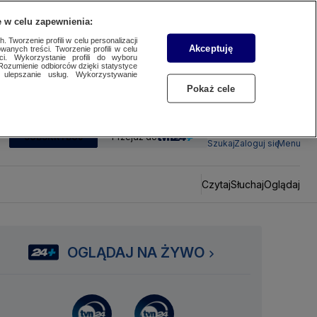
 w celu zapewnienia:
 Tworzenie profili w celu personalizacji
Akceptuję
wanych treści. Tworzenie profili w celu
ci. Wykorzystanie profili do wyboru
Rozumienie odbiorców dzięki statystyce
ulepszanie usług. Wykorzystywanie
Pokaż cele
SUBSKRYBUJ
Przejdź do
Szukaj
Zaloguj się
Menu
Czytaj
Słuchaj
Oglądaj
OGLĄDAJ NA ŻYWO