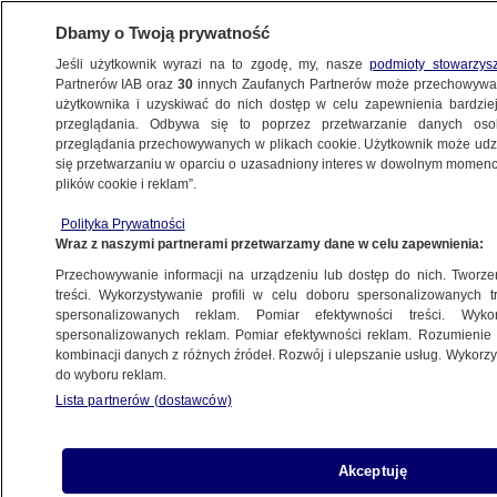
Dbamy o Twoją prywatność
Jeśli użytkownik wyrazi na to zgodę, my, nasze
podmioty stowarzys
Partnerów IAB oraz
30
innych Zaufanych Partnerów może przechowywa
użytkownika i uzyskiwać do nich dostęp w celu zapewnienia bardzi
przeglądania. Odbywa się to poprzez przetwarzanie danych os
przeglądania przechowywanych w plikach cookie. Użytkownik może udzie
się przetwarzaniu w oparciu o uzasadniony interes w dowolnym momencie
POLSKA
plików cookie i reklam”.
Kto ma pilnować dronów? Może
strażnicy leśni? Ujawniamy kulisy
Polityka Prywatności
Wraz z naszymi partnerami przetwarzamy dane w celu zapewnienia:
narady i projekt zmiany prawa
Przechowywanie informacji na urządzeniu lub dostęp do nich. Tworzeni
2.06.2023, 13:50
treści. Wykorzystywanie profili w celu doboru spersonalizowanych tr
spersonalizowanych reklam. Pomiar efektywności treści. Wyko
spersonalizowanych reklam. Pomiar efektywności reklam. Rozumienie o
Udostępnij
kombinacji danych z różnych źródeł. Rozwój i ulepszanie usług. Wykor
do wyboru reklam.
P
Lista partnerów (dostawców)
odczas dwóch narad w Urzędzie
Lotnictwa Cywilnego przedstawiciele
lotnisk oraz Polskiej Agencji Żeglugi
Akceptuję