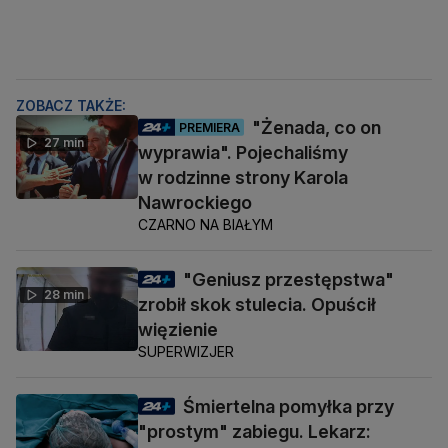
ZOBACZ TAKŻE:
"Żenada, co on
PREMIERA
27 min
wyprawia". Pojechaliśmy
w rodzinne strony Karola
Nawrockiego
CZARNO NA BIAŁYM
"Geniusz przestępstwa"
28 min
zrobił skok stulecia. Opuścił
więzienie
SUPERWIZJER
Śmiertelna pomyłka przy
"prostym" zabiegu. Lekarz: