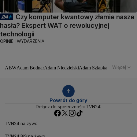
Czy komputer kwantowy złamie nasze
hasła? Ekspert WAT o rewolucyjnej
technologii
OPINIE I WYDARZENIA
Więcej
ABW
Adam Bodnar
Adam Niedzielski
Adam Szłapka
Administracja Donalda Trumpa
Agencja Bezpieczeństwa Wewnętrznego
Agrounia
Alaksandr Łukaszenka
Aleksander Kwaśniewski
Aleksandra Dulkiewicz
Alert RCB
Powrót do góry
Ambasada USA w Polsce
Andrzej Duda
Białoruś
Dołącz do społeczności TVN24:
Bitcoin
Biuro Bezpieczeństwa Narodowego
Bliski Wschód
Bomba atomowa
Borys Budka
TVN24 na żywo
Bruksela
CBŚP
CBA
Ceny paliw
Ceny żywności
Ceny prądu
Ceny mieszkań
Chiny
Choroby zakaźne
TVN24 BiS na żywo