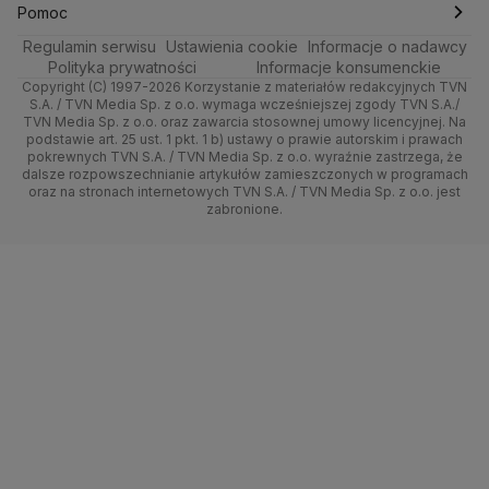
Ciekawostki
Wrocław
Dla firm
Najnowsze
Skoki Narciarskie
Świat
Gorące Tematy
TVN
Pomoc
Ministerstwo Rolnictwa
Regulamin serwisu
Quizy
Ustawienia cookie
Informacje o nadawcy
Ministerstwo Rozwoju i Technologii
Kielce
Handel
Polska
Sporty zimowe
Polityka
Wyślij zgłoszenie
Dzień Dobry TVN
Centrum pomocy
Polityka prywatności
Informacje konsumenckie
Ministerstwo Sportu i Turystyki
Copyright (C) 1997-2026 Korzystanie z materiałów redakcyjnych TVN
Tematy
Kujawsko-pomorskie
Ze świata
Prognoza
Lekkoatletyka
Zdrowie
Uwaga TVN
Ministerstwo Cyfryzacji
Test zgodności
S.A. / TVN Media Sp. z o.o. wymaga wcześniejszej zgody TVN S.A./
TVN Media Sp. z o.o. oraz zawarcia stosownej umowy licencyjnej. Na
Ministerstwo Edukacji Narodowej
Lublin
podstawie art. 25 ust. 1 pkt. 1 b) ustawy o prawie autorskim i prawach
Tech
Świat
Siatkówka
Tech
HGTV
Oglądaj na TV
Ministerstwo Finansów
pokrewnych TVN S.A. / TVN Media Sp. z o.o. wyraźnie zastrzega, że
dalsze rozpowszechnianie artykułów zamieszczonych w programach
Ministerstwo Klimatu i Środowiska
Lubuskie
Moto
Nauka
F1
Nauka
TVN Turbo
Zrealizuj voucher
oraz na stronach internetowych TVN S.A. / TVN Media Sp. z o.o. jest
Ministerstwo Nauki i Szkolnictwa Wyższego
zabronione.
Olsztyn
Dla seniora
Ciekawostki
Ministerstwo Sprawiedliwości
Rozrywka
TVN Style
Ministerstwo Rodziny, Pracy i Polityki Społecznej
Opole
Turystyka
Podróże
TVN7
Ministerstwo Spraw Zagranicznych
Moskwa
Naczelny Sąd Administracyjny
Rzeszów
Smog
TTV
Najwyższa Izba Kontroli
Szczecin
Narodowe Centrum Badań i Rozwoju
Narodowy Bank Polski
Narodowy Fundusz Zdrowia
Białystok
NASA
NATO
Niemcy
Nord Stream 2
Nowa Lewica
Ordo Iuris
Organizacja Narodów Zjednoczonych
Orlen
Parlament Europejski