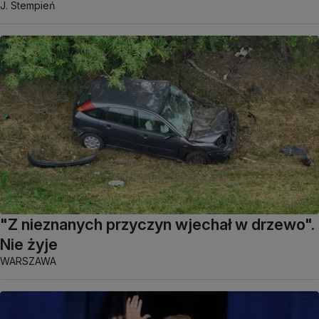
J. Stempień
"Z nieznanych przyczyn wjechał w drzewo".
Nie żyje
WARSZAWA