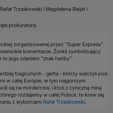
Rafał Trzaskowski i Magdalena Biejat i
ła prokuratura.
ckiej zorganizowanej przez "Super Express"
tysemickie komentarze. Żonkil symbolizujący
 to jego zdaniem "znak hańby".
dziej tragicznych - getta - którzy walczyli pod
dyni w całej Europie, w tym najgorszym
cili się na morderców, i ktoś z cyniczną miną
 którego rozdajemy w całej Polsce, to krew się
tkaniu z wyborcami
Rafał Trzaskowski
.