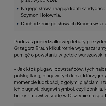
Na jego słowa reagują kontrkandydaci: 
Szymon Hołownia.
Dochodzenie po słowach Brauna wszczę
Podczas poniedziałkowej debaty prezyden
Grzegorz Braun kilkukrotnie wygłaszał an
pamięć o powstaniu w getcie warszawskim
- Jak ktoś plugawi powstańców, tych najbar
polską flagą, plugawi tych ludzi, którzy je
momencie ludzkości, z gołymi pięściami rzu
ich plugawi, plugawi symbol, czyli żonkila,
burzy - mówił w środę w Olsztynie na spo