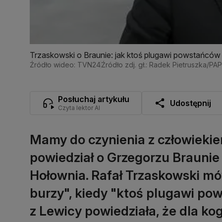
Trzaskowski o Braunie: jak ktoś plugawi powstańców 
Źródło wideo: TVN24
Źródło zdj. gł.: Radek Pietruszka/PAP
Posłuchaj artykułu
Udostępnij
Czyta lektor AI
Mamy do czynienia z człowiekiem
powiedział o Grzegorzu Brauni
Hołownia. Rafał Trzaskowski mó
burzy", kiedy "ktoś plugawi po
z Lewicy powiedziała, że dla kog