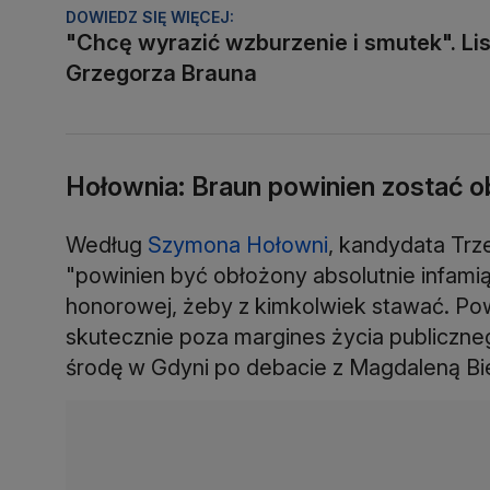
DOWIEDZ SIĘ WIĘCEJ:
"Chcę wyrazić wzburzenie i smutek". Lis
Grzegorza Brauna
Hołownia: Braun powinien zostać o
Według
Szymona Hołowni
, kandydata Trz
"powinien być obłożony absolutnie infamią 
honorowej, żeby z kimkolwiek stawać. Po
skutecznie poza margines życia publiczneg
środę w Gdyni po debacie z Magdaleną Bie