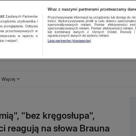
Wraz z naszymi partnerami przetwarzamy dane
161
Zaufanych Partnerów
Przechowywanie informacji na urządzeniu lub dostęp do nich.
treści. Wykorzystywanie profili w celu doboru spersonalizo
ządzeniu użytkownika i
spersonalizowanych reklam. Pomiar efektywności treś
bu przeglądania. Odbywa
spersonalizowanych reklam. Pomiar efektywności reklam. 
ania przechowywanych w
lub kombinacji danych z różnych źródeł. Rozwój i 
ograniczonych danych do wyboru reklam.
zetwarzaniu w oparciu o
ie i reklam”.
Lista partnerów (dostawców)
Więcej
mią", "bez kręgosłupa",
aci reagują na słowa Brauna