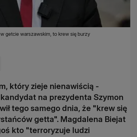
w getcie warszawskim, to krew się burzy
, który zieje nienawiścią -
e kandydat na prezydenta Szymon
wił tego samego dnia, że "krew się
wstańców getta". Magdalena Biejat
oś kto "terroryzuje ludzi