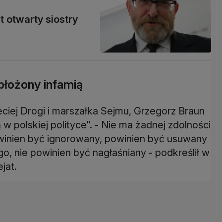
t otwarty siostry
błożony infamią
eciej Drogi i marszałka Sejmu, Grzegorz Braun
w polskiej polityce". - Nie ma żadnej zdolności
winien być ignorowany, powinien być usuwany
o, nie powinien być nagłaśniany - podkreślił w
jat.