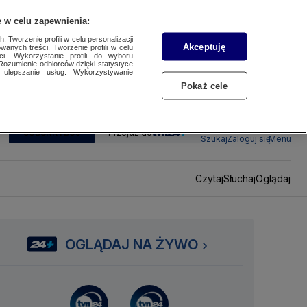
 w celu zapewnienia:
 Tworzenie profili w celu personalizacji
Akceptuję
wanych treści. Tworzenie profili w celu
ci. Wykorzystanie profili do wyboru
Rozumienie odbiorców dzięki statystyce
ulepszanie usług. Wykorzystywanie
Pokaż cele
SUBSKRYBUJ
Przejdź do
Szukaj
Zaloguj się
Menu
Czytaj
Słuchaj
Oglądaj
OGLĄDAJ NA ŻYWO