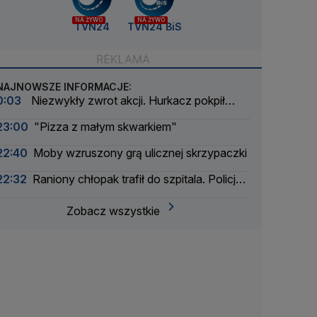
NA ŻYWO
NA ŻYWO
TVN24
TVN24 BiS
NAJNOWSZE INFORMACJE:
0:03
Niezwykły zwrot akcji. Hurkacz pokpił
sprawę
23:00
"Pizza z małym skwarkiem"
22:40
Moby wzruszony grą ulicznej skrzypaczki
22:32
Raniony chłopak trafił do szpitala. Policja
zatrzymała dwóch 16-latków
Zobacz wszystkie