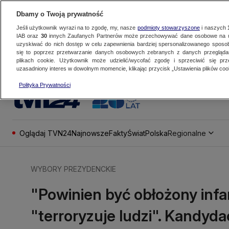
Dbamy o Twoją prywatność
Jeśli użytkownik wyrazi na to zgodę, my, nasze
podmioty stowarzyszone
i naszych
IAB oraz
30
innych Zaufanych Partnerów może przechowywać dane osobowe na ur
uzyskiwać do nich dostęp w celu zapewnienia bardziej spersonalizowanego sposo
się to poprzez przetwarzanie danych osobowych zebranych z danych przegląd
plikach cookie. Użytkownik może udzielić/wycofać zgodę i sprzeciwić się pr
uzasadniony interes w dowolnym momencie, klikając przycisk „Ustawienia plików cook
Polityka Prywatności
Oglądaj TVN24
Najnowsze
Fakty
Świat
Polska
Regionalne
WYBORY PREZYDENCKIE
"Powinien być obłożony infa
"terroryzuje ludzi". Kandyd