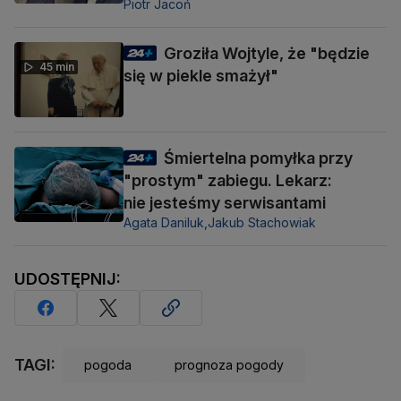
Piotr Jacoń
Groziła Wojtyle, że "będzie
45 min
się w piekle smażył"
Śmiertelna pomyłka przy
"prostym" zabiegu. Lekarz:
nie jesteśmy serwisantami
Agata Daniluk,
Jakub Stachowiak
UDOSTĘPNIJ:
TAGI:
pogoda
prognoza pogody