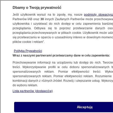
Dbamy o Twoją prywatność
Jeśli użytkownik wyrazi na to zgodę, my, nasze
podmioty stowarzys
Partnerów IAB oraz
30
innych Zaufanych Partnerów może przechowywa
METEO
użytkownika i uzyskiwać do nich dostęp w celu zapewnienia bardzi
przeglądania. Odbywa się to poprzez przetwarzanie danych os
przeglądania przechowywanych w plikach cookie. Użytkownik może udzie
PROGNOZA
się przetwarzaniu w oparciu o uzasadniony interes w dowolnym momencie
plików cookie i reklam”.
Pogoda na jutro - piątek 2.05. W części
Polityka Prywatności
kraju zagrzmi, do 26 stopni
Wraz z naszymi partnerami przetwarzamy dane w celu zapewnienia:
Przechowywanie informacji na urządzeniu lub dostęp do nich. Tworzeni
1.05.2025, 21:06
treści. Wykorzystywanie profili w celu doboru spersonalizowanych tr
spersonalizowanych reklam. Pomiar efektywności treści. Wyko
spersonalizowanych reklam. Pomiar efektywności reklam. Rozumienie o
Udostępnij
kombinacji danych z różnych źródeł. Rozwój i ulepszanie usług. Wykor
do wyboru reklam.
Lista partnerów (dostawców)
Akceptuję