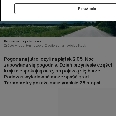
Pokaż cele
Prognoza pogody na noc
Źródło wideo: tvnmeteo.pl
Źródło zdj. gł.: AdobeStock
Pogoda na jutro, czyli na piątek 2.05. Noc
zapowiada się pogodnie. Dzień przyniesie części
kraju niespokojną aurę, bo pojawią się burze.
Podczas wyładowań może spaść grad.
Termometry pokażą maksymalnie 26 stopni.