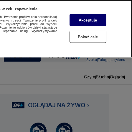
 w celu zapewnienia:
 Tworzenie profili w celu personalizacji
Akceptuję
wanych treści. Tworzenie profili w celu
ci. Wykorzystanie profili do wyboru
Rozumienie odbiorców dzięki statystyce
ulepszanie usług. Wykorzystywanie
Pokaż cele
SUBSKRYBUJ
Przejdź do
Szukaj
Zaloguj się
Menu
Czytaj
Słuchaj
Oglądaj
OGLĄDAJ NA ŻYWO