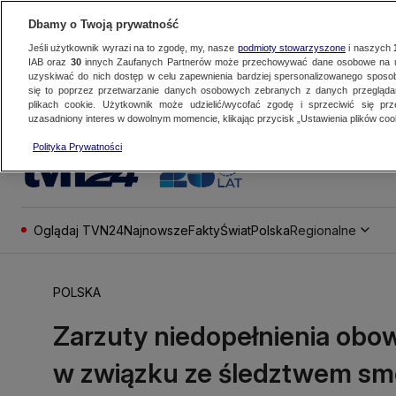
Dbamy o Twoją prywatność
Jeśli użytkownik wyrazi na to zgodę, my, nasze
podmioty stowarzyszone
i naszych
IAB oraz
30
innych Zaufanych Partnerów może przechowywać dane osobowe na ur
uzyskiwać do nich dostęp w celu zapewnienia bardziej spersonalizowanego sposo
się to poprzez przetwarzanie danych osobowych zebranych z danych przegląd
plikach cookie. Użytkownik może udzielić/wycofać zgodę i sprzeciwić się pr
uzasadniony interes w dowolnym momencie, klikając przycisk „Ustawienia plików cook
Polityka Prywatności
Oglądaj TVN24
Najnowsze
Fakty
Świat
Polska
Regionalne
POLSKA
Zarzuty niedopełnienia obo
w związku ze śledztwem sm