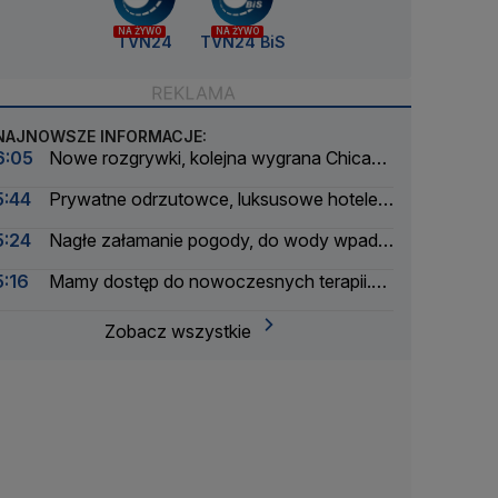
NA ŻYWO
NA ŻYWO
TVN24
TVN24 BiS
NAJNOWSZE INFORMACJE:
6:05
Nowe rozgrywki, kolejna wygrana Chicago
Fire. Lewandowski bez gola
5:44
Prywatne odrzutowce, luksusowe hotele.
Badają podróże byłego ministra
5:24
Nagłe załamanie pogody, do wody wpadło
ponad 30 osób
5:16
Mamy dostęp do nowoczesnych terapii.
Ale tylko na papierze
Zobacz wszystkie