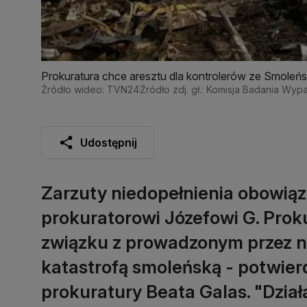
Prokuratura chce aresztu dla kontrolerów ze Smoleńsk
(17.09.2020)
Źródło wideo: TVN24
Źródło zdj. gł.: Komisja Badania Wy
Udostępnij
Zarzuty niedopełnienia obowią
prokuratorowi Józefowi G. Pro
związku z prowadzonym przez 
katastrofą smoleńską - potwier
prokuratury Beata Galas. "Dział