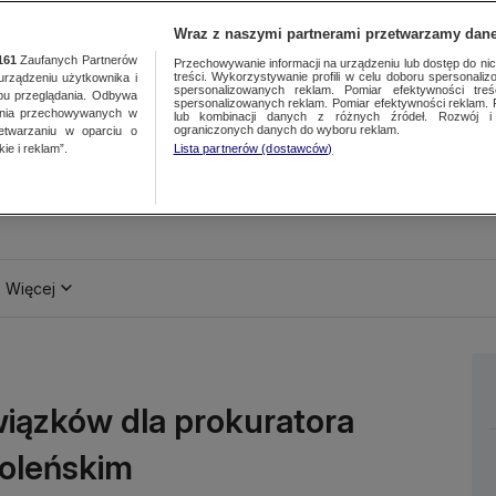
Wraz z naszymi partnerami przetwarzamy dane
161
Zaufanych Partnerów
Przechowywanie informacji na urządzeniu lub dostęp do nich.
treści. Wykorzystywanie profili w celu doboru spersonalizo
ządzeniu użytkownika i
spersonalizowanych reklam. Pomiar efektywności treś
bu przeglądania. Odbywa
spersonalizowanych reklam. Pomiar efektywności reklam. 
ania przechowywanych w
lub kombinacji danych z różnych źródeł. Rozwój i 
ograniczonych danych do wyboru reklam.
zetwarzaniu w oparciu o
ie i reklam”.
Lista partnerów (dostawców)
Więcej
wiązków dla prokuratora
oleńskim