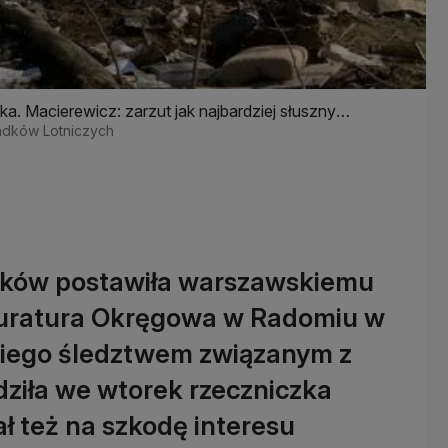
a. Macierewicz: zarzut jak najbardziej słuszny
padków Lotniczych
zków postawiła warszawskiemu
kuratura Okręgowa w Radomiu w
niego śledztwem związanym z
dziła we wtorek rzeczniczka
ał też na szkodę interesu