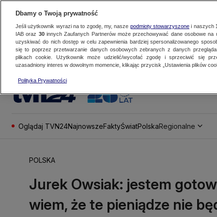
Dbamy o Twoją prywatność
Jeśli użytkownik wyrazi na to zgodę, my, nasze
podmioty stowarzyszone
i naszych
IAB oraz
30
innych Zaufanych Partnerów może przechowywać dane osobowe na ur
uzyskiwać do nich dostęp w celu zapewnienia bardziej spersonalizowanego sposo
się to poprzez przetwarzanie danych osobowych zebranych z danych przegląd
plikach cookie. Użytkownik może udzielić/wycofać zgodę i sprzeciwić się pr
uzasadniony interes w dowolnym momencie, klikając przycisk „Ustawienia plików cook
Polityka Prywatności
Oglądaj TVN24
Najnowsze
Fakty
Świat
Polska
Regionalne
POLSKA
Jurek Owsiak: jestem gotowy 
wiem, że te pieniądze nie 