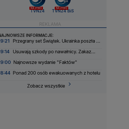
NA ŻYWO
NA ŻYWO
TVN24
TVN24 BiS
NAJNOWSZE INFORMACJE:
19:21
Przegrany set Świątek. Ukrainka poszła za
ciosem
19:14
Usuwają szkody po nawałnicy. Zakaz
wstępu do lasów
19:00
Najnowsze wydanie "Faktów"
18:44
Ponad 200 osób ewakuowanych z hotelu
Zobacz wszystkie