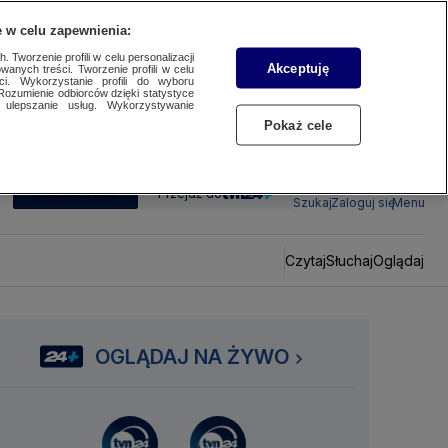
 w celu zapewnienia:
 Tworzenie profili w celu personalizacji
Akceptuję
wanych treści. Tworzenie profili w celu
ci. Wykorzystanie profili do wyboru
Rozumienie odbiorców dzięki statystyce
ulepszanie usług. Wykorzystywanie
Pokaż cele
SUBSKRYBUJ
Przejdź do
Szukaj
Zaloguj się
Menu
Czytaj
Słuchaj
Oglądaj
OGLĄDAJ NA ŻYWO