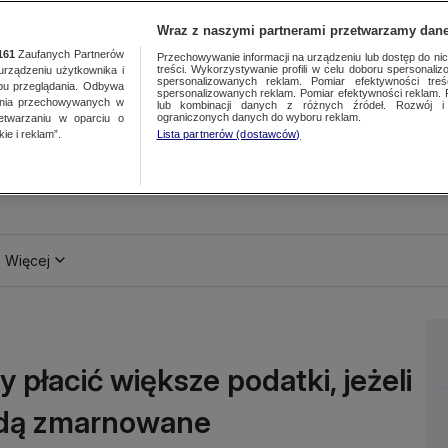
Wraz z naszymi partnerami przetwarzamy dane
161
Zaufanych Partnerów
Przechowywanie informacji na urządzeniu lub dostęp do nich.
treści. Wykorzystywanie profili w celu doboru spersonalizo
ządzeniu użytkownika i
spersonalizowanych reklam. Pomiar efektywności treś
bu przeglądania. Odbywa
spersonalizowanych reklam. Pomiar efektywności reklam. 
ania przechowywanych w
lub kombinacji danych z różnych źródeł. Rozwój i 
ograniczonych danych do wyboru reklam.
zetwarzaniu w oparciu o
ie i reklam”.
Lista partnerów (dostawców)
Więcej
płacić większe podatki, jeżeli
będą zmarnowane