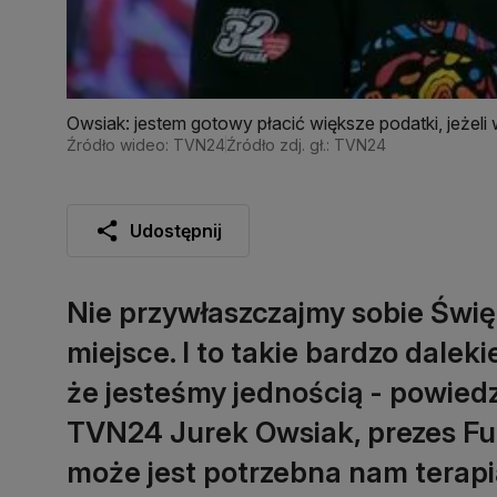
Owsiak: jestem gotowy płacić większe podatki, jeżel
Źródło wideo: TVN24
Źródło zdj. gł.: TVN24
Udostępnij
Nie przywłaszczajmy sobie Świę
miejsce. I to takie bardzo dalek
że jesteśmy jednością - powied
TVN24 Jurek Owsiak, prezes Fun
może jest potrzebna nam terap