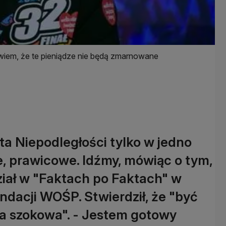
i wiem, że te pieniądze nie będą zmarnowane
ta Niepodległości tylko w jedno
ie, prawicowe. Idźmy, mówiąc o tym,
ział w "Faktach po Faktach" w
dacji WOŚP. Stwierdził, że "być
ia szokowa". - Jestem gotowy