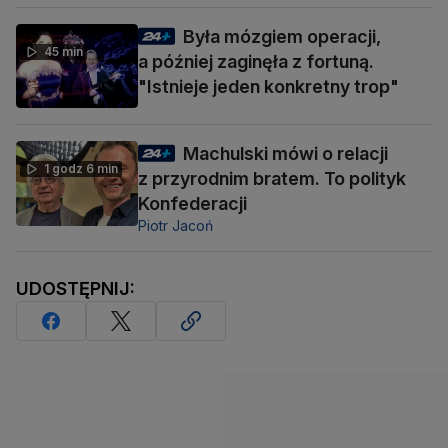
Była mózgiem operacji,
45 min
a później zaginęła z fortuną.
"Istnieje jeden konkretny trop"
Machulski mówi o relacji
1 godz 6 min
z przyrodnim bratem. To polityk
Konfederacji
Piotr Jacoń
UDOSTĘPNIJ: