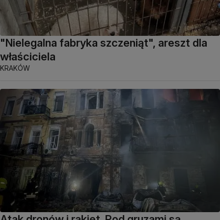
"Nielegalna fabryka szczeniąt", areszt dla
właściciela
KRAKÓW
Atak dronów i rakiet. Pod gruzami są