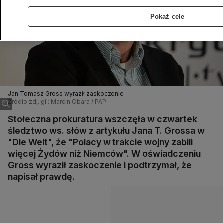
Pokaż cele
Jan Tomasz Gross wyraził zaskoczenie
Źródło zdj. gł.: Marcin Obara / PAP
Stołeczna prokuratura wszczęła w czwartek
śledztwo ws. słów z artykułu Jana T. Grossa w
"Die Welt", że "Polacy w trakcie wojny zabili
więcej Żydów niż Niemców". W oświadczeniu
Gross wyraził zaskoczenie i podtrzymał, że
napisał prawdę.