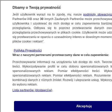
Dbamy o Twoją prywatność
Jeśli użytkownik wyrazi na to zgodę, my, nasze
podmioty stowarzys
Partnerów IAB oraz
30
innych Zaufanych Partnerów może przechowywa
użytkownika i uzyskiwać do nich dostęp w celu zapewnienia bardzi
przeglądania. Odbywa się to poprzez przetwarzanie danych os
przeglądania przechowywanych w plikach cookie. Użytkownik może udzie
POLSKA
się przetwarzaniu w oparciu o uzasadniony interes w dowolnym momencie
plików cookie i reklam”.
"Polacy w trakcie wojny zabili więcej
Polityka Prywatności
Żydów niż Niemców". Śledztwo ws. słów
Wraz z naszymi partnerami przetwarzamy dane w celu zapewnienia:
Grossa
Przechowywanie informacji na urządzeniu lub dostęp do nich. Tworzeni
treści. Wykorzystywanie profili w celu doboru spersonalizowanych tr
15.10.2015, 22:17
spersonalizowanych reklam. Pomiar efektywności treści. Wyko
spersonalizowanych reklam. Pomiar efektywności reklam. Rozumienie o
kombinacji danych z różnych źródeł. Rozwój i ulepszanie usług. Wykor
Udostępnij
do wyboru reklam.
Lista partnerów (dostawców)
Akceptuję