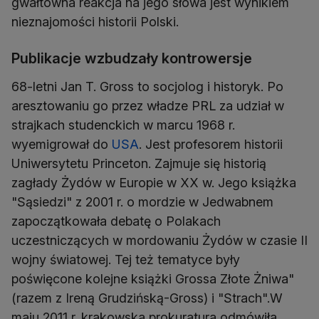
gwałtowna reakcja na jego słowa jest wynikiem
nieznajomości historii Polski.
Publikacje wzbudzały kontrowersje
68-letni Jan T. Gross to socjolog i historyk. Po
aresztowaniu go przez władze PRL za udział w
strajkach studenckich w marcu 1968 r.
wyemigrował do
USA
. Jest profesorem historii
Uniwersytetu Princeton. Zajmuje się historią
zagłady Żydów w Europie w XX w. Jego książka
"Sąsiedzi" z 2001 r. o mordzie w Jedwabnem
zapoczątkowała debatę o Polakach
uczestniczących w mordowaniu Żydów w czasie II
wojny światowej. Tej też tematyce były
poświęcone kolejne książki Grossa Złote Żniwa"
(razem z Ireną Grudzińską-Gross) i "Strach".W
maju 2011 r. krakowska prokuratura odmówiła