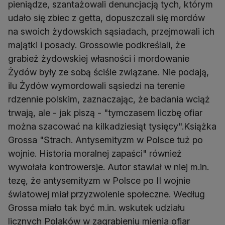
pieniądze, szantażowali denuncjacją tych, którym
udało się zbiec z getta, dopuszczali się mordów
na swoich żydowskich sąsiadach, przejmowali ich
majątki i posady. Grossowie podkreślali, że
grabież żydowskiej własności i mordowanie
Żydów były ze sobą ściśle związane. Nie podają,
ilu Żydów wymordowali sąsiedzi na terenie
rdzennie polskim, zaznaczając, że badania wciąż
trwają, ale - jak piszą - "tymczasem liczbę ofiar
można szacować na kilkadziesiąt tysięcy".Książka
Grossa "Strach. Antysemityzm w Polsce tuż po
wojnie. Historia moralnej zapaści" również
wywołała kontrowersje. Autor stawiał w niej m.in.
tezę, że antysemityzm w Polsce po II wojnie
światowej miał przyzwolenie społeczne. Według
Grossa miało tak być m.in. wskutek udziału
licznych Polaków w zagrabieniu mienia ofiar