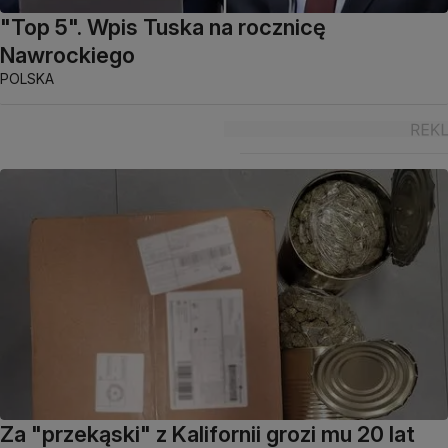
"Top 5". Wpis Tuska na rocznicę
Nawrockiego
POLSKA
Za "przekąski" z Kalifornii grozi mu 20 lat