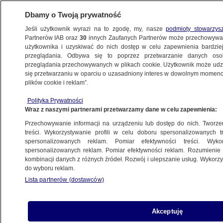
Dbamy o Twoją prywatność
Jeśli użytkownik wyrazi na to zgodę, my, nasze
podmioty stowarzys
Partnerów IAB oraz
30
innych Zaufanych Partnerów może przechowywa
użytkownika i uzyskiwać do nich dostęp w celu zapewnienia bardzi
przeglądania. Odbywa się to poprzez przetwarzanie danych os
przeglądania przechowywanych w plikach cookie. Użytkownik może udzie
POLSKA
się przetwarzaniu w oparciu o uzasadniony interes w dowolnym momencie
plików cookie i reklam”.
Prezes PiS "puszcza oczko"
Polityka Prywatności
do koalicjantów. "Nic z tego nie będzie"
Wraz z naszymi partnerami przetwarzamy dane w celu zapewnienia:
Przechowywanie informacji na urządzeniu lub dostęp do nich. Tworzeni
2.06.2025, 20:40
treści. Wykorzystywanie profili w celu doboru spersonalizowanych tr
spersonalizowanych reklam. Pomiar efektywności treści. Wyko
Posłuchaj artykułu
spersonalizowanych reklam. Pomiar efektywności reklam. Rozumienie o
Czyta lektor AI
kombinacji danych z różnych źródeł. Rozwój i ulepszanie usług. Wykor
do wyboru reklam.
Lista partnerów (dostawców)
Akceptuję