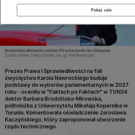
Pokaż cele
Brodzińska-Mirowska: prezes PiS przechodzi do ofensywy
Źródło wideo: TVN24
Źródło zdj. gł.: PAP/Rafał Guz
Prezes Prawa i Sprawiedliwości na fali
zwycięstwa Karola Nawrockiego buduje
podstawy do wyborów parlamentarnych w 2027
roku - oceniła w "Faktach po Faktach" w TVN24
doktor Barbara Brodzińska-Mirowska,
politolożka z Uniwersytetu Mikołaja Kopernika w
Toruniu. Komentowała oświadczenie Jarosława
Kaczyńskiego, który zaproponował utworzenie
rządu technicznego.