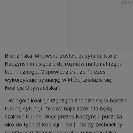
Brodzińska-Mirowska została zapytana, kto z
Kaczyńskim usiądzie do rozmów na temat rządu
technicznego. Odpowiedziała, że "prezes
wykorzystuje sytuację, w której znalazła się
Koalicja Obywatelska".
- W ogóle koalicja rządząca znalazła się w bardzo
trudnej sytuacji i te dwa najbliższe lata będą
szalenie trudne. Więc prezes Kaczyński puszcza
oko do tych (z koalicji - red.), którzy zechcieliby
na przykład zmienić opcję albo nawiązać taką