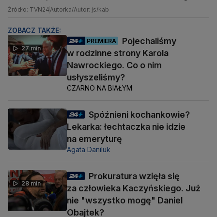
Źródło: TVN24
Autorka/Autor: js/kab
ZOBACZ TAKŻE:
Pojechaliśmy
PREMIERA
27 min
w rodzinne strony Karola
Nawrockiego. Co o nim
usłyszeliśmy?
CZARNO NA BIAŁYM
Spóźnieni kochankowie?
Lekarka: łechtaczka nie idzie
na emeryturę
Agata Daniluk
Prokuratura wzięła się
28 min
za człowieka Kaczyńskiego. Już
nie "wszystko mogę" Daniel
Obajtek?