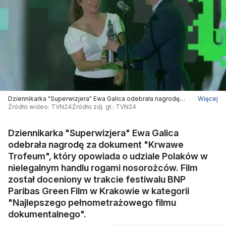
Dziennikarka "Superwizjera" Ewa Galica odebrała nagrodę
Więcej
za dokument "Krwawe Trofeum"
Źródło wideo: TVN24
Źródło zdj. gł.: TVN24
Dziennikarka "Superwizjera" Ewa Galica
odebrała nagrodę za dokument "Krwawe
Trofeum", który opowiada o udziale Polaków w
nielegalnym handlu rogami nosorożców. Film
został doceniony w trakcie festiwalu BNP
Paribas Green Film w Krakowie w kategorii
"Najlepszego pełnometrażowego filmu
dokumentalnego".