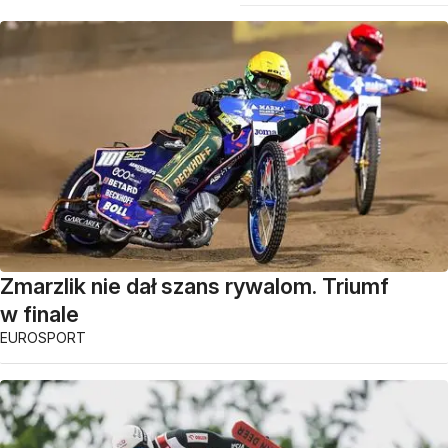
Zmarzlik nie dał szans rywalom. Triumf
w finale
EUROSPORT