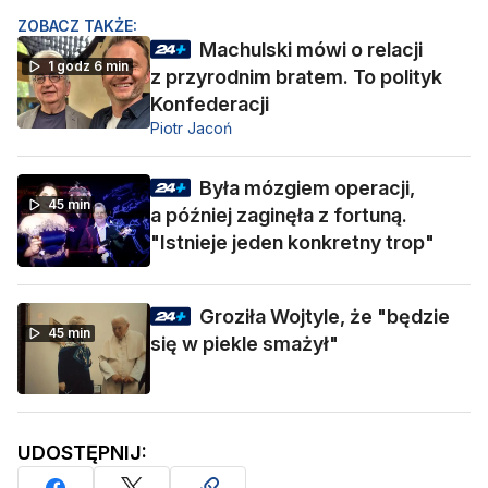
ZOBACZ TAKŻE:
Machulski mówi o relacji
1 godz 6 min
z przyrodnim bratem. To polityk
Konfederacji
Piotr Jacoń
Była mózgiem operacji,
45 min
a później zaginęła z fortuną.
"Istnieje jeden konkretny trop"
Groziła Wojtyle, że "będzie
45 min
się w piekle smażył"
UDOSTĘPNIJ: