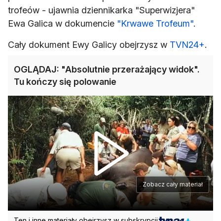
trofeów - ujawnia dziennikarka "Superwizjera"
Ewa Galica w dokumencie
"Krwawe Trofeum"
.
Cały dokument Ewy Galicy obejrzysz w
TVN24+
.
OGLĄDAJ: "Absolutnie przerażający widok".
Tu kończy się polowanie
Zobacz cały materiał
Ten i inne materiały obejrzysz w subskrypcji