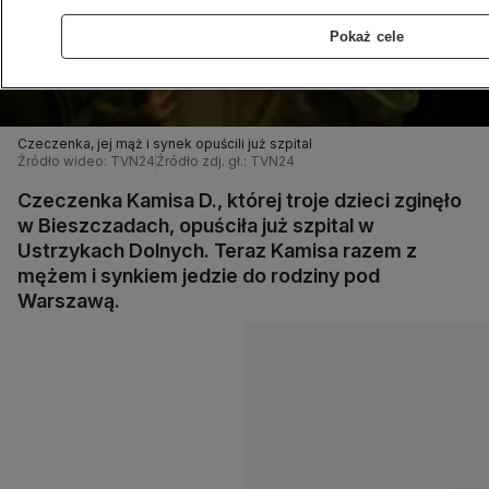
Pokaż cele
Czeczenka, jej mąż i synek opuścili już szpital
Źródło wideo: TVN24
Źródło zdj. gł.: TVN24
Czeczenka Kamisa D., której troje dzieci zginęło
w Bieszczadach, opuściła już szpital w
Ustrzykach Dolnych. Teraz Kamisa razem z
mężem i synkiem jedzie do rodziny pod
Warszawą.