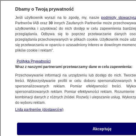
Dbamy o Twoją prywatność
Jeśli użytkownik wyrazi na to zgodę, my, nasze
podmioty stowarzys
Partnerów IAB oraz
30
innych Zaufanych Partnerów może przechowywa
użytkownika i uzyskiwać do nich dostęp w celu zapewnienia bardzi
przeglądania. Odbywa się to poprzez przetwarzanie danych os
przeglądania przechowywanych w plikach cookie. Użytkownik może udzie
POLSKA
się przetwarzaniu w oparciu o uzasadniony interes w dowolnym momencie
plików cookie i reklam”.
Czeczenka z mężem opuścili szpital
Polityka Prywatności
Wraz z naszymi partnerami przetwarzamy dane w celu zapewnienia:
19.09.2007, 10:43
Aktualizacja:
19.09.2007, 14:11
Przechowywanie informacji na urządzeniu lub dostęp do nich. Tworzeni
treści. Wykorzystywanie profili w celu doboru spersonalizowanych tr
Udostępnij
spersonalizowanych reklam. Pomiar efektywności treści. Wyko
spersonalizowanych reklam. Pomiar efektywności reklam. Rozumienie o
kombinacji danych z różnych źródeł. Rozwój i ulepszanie usług. Wykor
do wyboru reklam.
Lista partnerów (dostawców)
Akceptuję