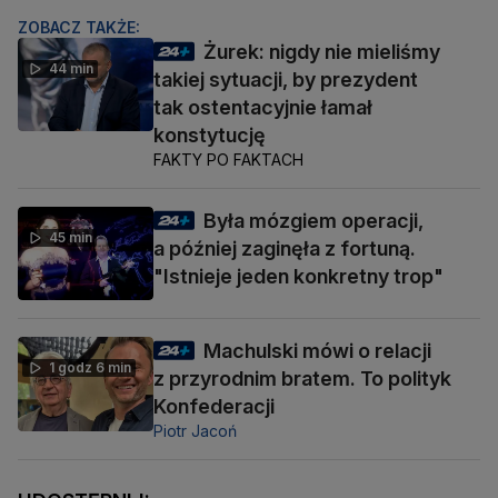
ZOBACZ TAKŻE:
Żurek: nigdy nie mieliśmy
44 min
takiej sytuacji, by prezydent
tak ostentacyjnie łamał
konstytucję
FAKTY PO FAKTACH
Była mózgiem operacji,
45 min
a później zaginęła z fortuną.
"Istnieje jeden konkretny trop"
Machulski mówi o relacji
1 godz 6 min
z przyrodnim bratem. To polityk
Konfederacji
Piotr Jacoń