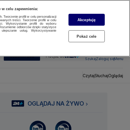
 w celu zapewnienia:
 Tworzenie profili w celu personalizacji
Akceptuję
wanych treści. Tworzenie profili w celu
ci. Wykorzystanie profili do wyboru
Rozumienie odbiorców dzięki statystyce
ulepszanie usług. Wykorzystywanie
Pokaż cele
SUBSKRYBUJ
Przejdź do
Szukaj
Zaloguj się
Menu
Czytaj
Słuchaj
Oglądaj
OGLĄDAJ NA ŻYWO