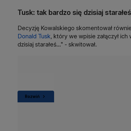
Tusk: tak bardzo się dzisiaj starałe
Decyzję Kowalskiego skomentował równi
Donald Tusk
, który we wpisie załączył ich 
dzisiaj starałeś…" - skwitował.
Rozwiń