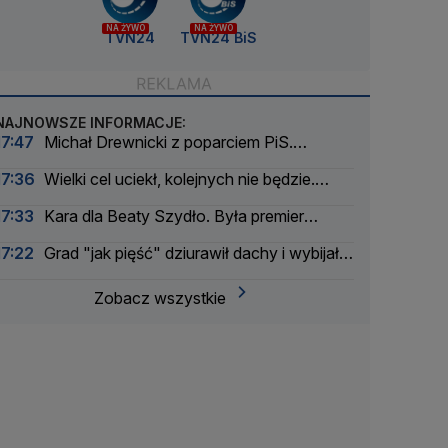
NA ŻYWO
NA ŻYWO
TVN24
TVN24 BiS
NAJNOWSZE INFORMACJE:
17:47
Michał Drewnicki z poparciem PiS.
"Kampania z naszej perspektywy ruszyła"
17:36
Wielki cel uciekł, kolejnych nie będzie.
Mistrzyni olimpijska zakończyła karierę
17:33
Kara dla Beaty Szydło. Była premier
zapowiedziała odwołanie
17:22
Grad "jak pięść" dziurawił dachy i wybijał
szyby
Zobacz wszystkie