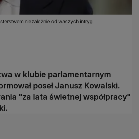
nisterstwem niezależnie od waszych intryg
stwa w klubie parlamentarnym
formował poseł Janusz Kowalski.
nia "za lata świetnej współpracy"
ki.