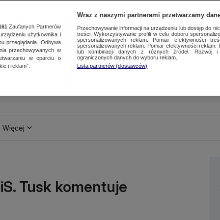
Wraz z naszymi partnerami przetwarzamy dane
161
Zaufanych Partnerów
Przechowywanie informacji na urządzeniu lub dostęp do nich.
treści. Wykorzystywanie profili w celu doboru spersonalizo
ządzeniu użytkownika i
spersonalizowanych reklam. Pomiar efektywności treś
bu przeglądania. Odbywa
spersonalizowanych reklam. Pomiar efektywności reklam. 
ania przechowywanych w
lub kombinacji danych z różnych źródeł. Rozwój i 
ograniczonych danych do wyboru reklam.
zetwarzaniu w oparciu o
ie i reklam”.
Lista partnerów (dostawców)
Więcej
iS. Tusk komentuje