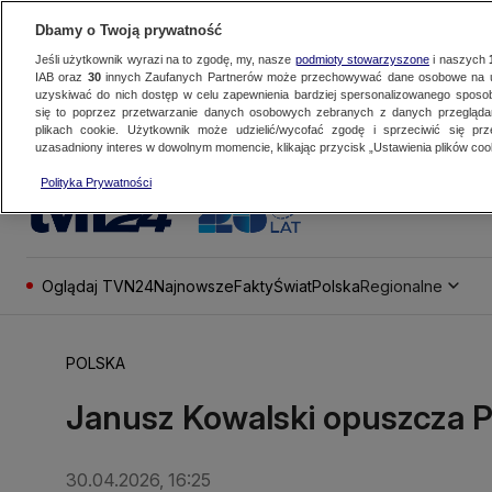
Dbamy o Twoją prywatność
Jeśli użytkownik wyrazi na to zgodę, my, nasze
podmioty stowarzyszone
i naszych
IAB oraz
30
innych Zaufanych Partnerów może przechowywać dane osobowe na ur
uzyskiwać do nich dostęp w celu zapewnienia bardziej spersonalizowanego sposo
się to poprzez przetwarzanie danych osobowych zebranych z danych przegląd
plikach cookie. Użytkownik może udzielić/wycofać zgodę i sprzeciwić się pr
uzasadniony interes w dowolnym momencie, klikając przycisk „Ustawienia plików cook
Polityka Prywatności
Oglądaj TVN24
Najnowsze
Fakty
Świat
Polska
Regionalne
POLSKA
Janusz Kowalski opuszcza P
30.04.2026, 16:25