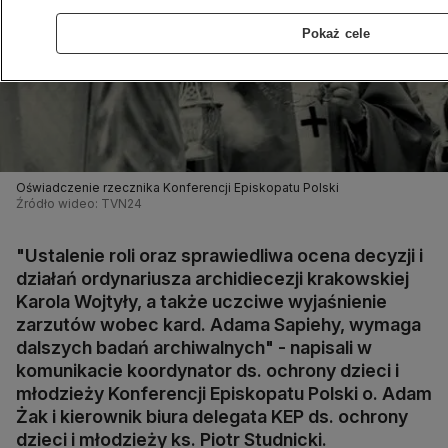
Pokaż cele
Oświadczenie rzecznika Konferencji Episkopatu Polski
Źródło wideo: TVN24
"Ustalenie roli oraz sprawiedliwa ocena decyzji i
działań ordynariusza archidiecezji krakowskiej
Karola Wojtyły, a także uczciwe wyjaśnienie
zarzutów wobec kard. Adama Sapiehy, wymaga
dalszych badań archiwalnych" - napisali w
komunikacie koordynator ds. ochrony dzieci i
młodzieży Konferencji Episkopatu Polski o. Adam
Żak i kierownik biura delegata KEP ds. ochrony
dzieci i młodzieży ks. Piotr Studnicki.