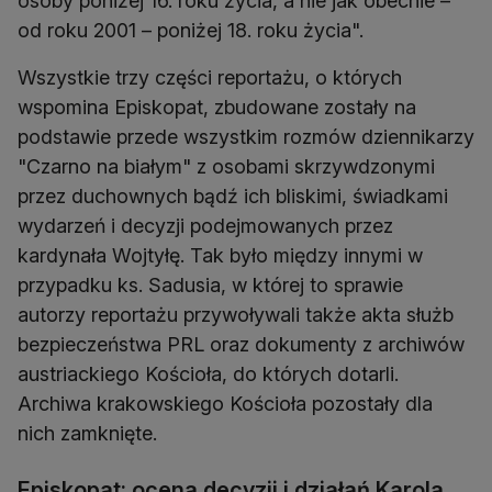
osoby poniżej 16. roku życia, a nie jak obecnie –
od roku 2001 – poniżej 18. roku życia".
Wszystkie trzy części reportażu, o których
wspomina Episkopat, zbudowane zostały na
podstawie przede wszystkim rozmów dziennikarzy
"Czarno na białym" z osobami skrzywdzonymi
przez duchownych bądź ich bliskimi, świadkami
wydarzeń i decyzji podejmowanych przez
kardynała Wojtyłę. Tak było między innymi w
przypadku ks. Sadusia, w której to sprawie
autorzy reportażu przywoływali także akta służb
bezpieczeństwa PRL oraz dokumenty z archiwów
austriackiego Kościoła, do których dotarli.
Archiwa krakowskiego Kościoła pozostały dla
nich zamknięte.
Episkopat: ocena decyzji i działań Karola