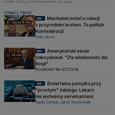
Źródło: tvn24.pl, PAP
Autorka/Autor: akr / prpb
ZOBACZ TAKŻE:
Machulski mówi o relacji
1 godz 6 min
z przyrodnim bratem. To polityk
Konfederacji
Piotr Jacoń
Amerykański senat
38 min
zdecydował. "Zła wiadomość dla
Rosji"
ROZMOWY NA SZCZYCIE
Śmiertelna pomyłka przy
"prostym" zabiegu. Lekarz:
nie jesteśmy serwisantami
Agata Daniluk,
Jakub Stachowiak