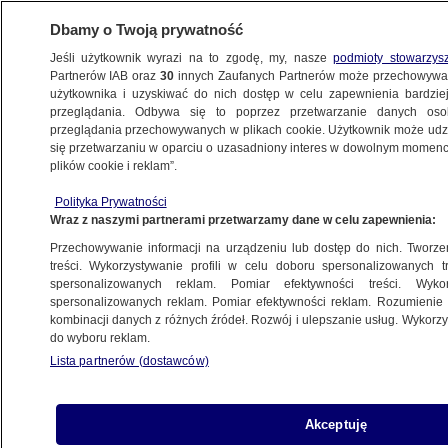
Dbamy o Twoją prywatność
Jeśli użytkownik wyrazi na to zgodę, my, nasze
podmioty stowarzys
Partnerów IAB oraz
30
innych Zaufanych Partnerów może przechowywa
użytkownika i uzyskiwać do nich dostęp w celu zapewnienia bardzi
przeglądania. Odbywa się to poprzez przetwarzanie danych os
przeglądania przechowywanych w plikach cookie. Użytkownik może udzie
POLSKA
się przetwarzaniu w oparciu o uzasadniony interes w dowolnym momencie
plików cookie i reklam”.
Episkopat: ocena decyzji i działań Karola
Polityka Prywatności
Wojtyły wymaga dalszych badań
Wraz z naszymi partnerami przetwarzamy dane w celu zapewnienia:
archiwalnych
Przechowywanie informacji na urządzeniu lub dostęp do nich. Tworzeni
treści. Wykorzystywanie profili w celu doboru spersonalizowanych tr
7.03.2023, 19:07
spersonalizowanych reklam. Pomiar efektywności treści. Wyko
spersonalizowanych reklam. Pomiar efektywności reklam. Rozumienie o
kombinacji danych z różnych źródeł. Rozwój i ulepszanie usług. Wykor
Udostępnij
do wyboru reklam.
Lista partnerów (dostawców)
Akceptuję