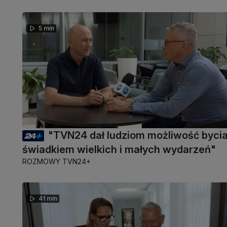
5 min
"TVN24 dał ludziom możliwość byci
świadkiem wielkich i małych wydarzeń"
ROZMOWY TVN24+
41 min