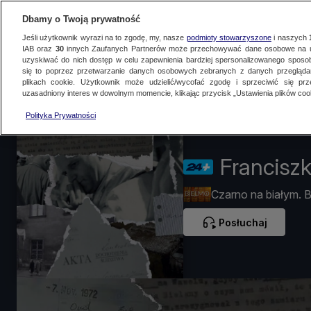
Dbamy o Twoją prywatność
Jeśli użytkownik wyrazi na to zgodę, my, nasze
podmioty stowarzyszone
i naszych
IAB oraz
30
innych Zaufanych Partnerów może przechowywać dane osobowe na ur
uzyskiwać do nich dostęp w celu zapewnienia bardziej spersonalizowanego sposo
się to poprzez przetwarzanie danych osobowych zebranych z danych przegląd
Na żywo
Programy
Filmy dokumentalne
Podcasty
Artykuły
N
plikach cookie. Użytkownik może udzielić/wycofać zgodę i sprzeciwić się pr
uzasadniony interes w dowolnym momencie, klikając przycisk „Ustawienia plików cook
Polityka Prywatności
Francisz
Czarno na białym. 
Posłuchaj