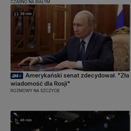
CZARNO NA BIAŁYM
38 min
Amerykański senat zdecydował. "Zła
wiadomość dla Rosji"
ROZMOWY NA SZCZYCIE
46 min