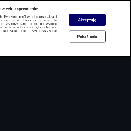
 w celu zapewnienia:
SUBSKRYBUJ
Przejdź do
Zaloguj się
Menu
 Tworzenie profili w celu personalizacji
Akceptuję
wanych treści. Tworzenie profili w celu
ci. Wykorzystanie profili do wyboru
Rozumienie odbiorców dzięki statystyce
ulepszanie usług. Wykorzystywanie
Czytaj
Słuchaj
Oglądaj
Pokaż cele