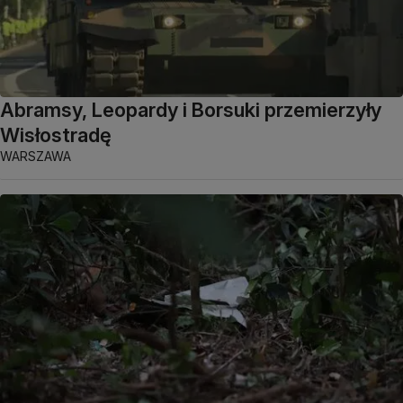
Abramsy, Leopardy i Borsuki przemierzyły
Wisłostradę
WARSZAWA