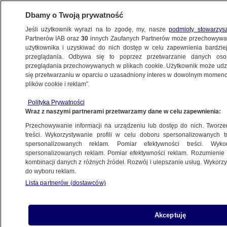
Dbamy o Twoją prywatność
Jeśli użytkownik wyrazi na to zgodę, my, nasze
podmioty stowarzys
Partnerów IAB oraz
30
innych Zaufanych Partnerów może przechowywa
użytkownika i uzyskiwać do nich dostęp w celu zapewnienia bardzi
przeglądania. Odbywa się to poprzez przetwarzanie danych os
przeglądania przechowywanych w plikach cookie. Użytkownik może udzie
POLSKA
się przetwarzaniu w oparciu o uzasadniony interes w dowolnym momencie
plików cookie i reklam”.
Aktywiści i dziennikarz TVN24
Polityka Prywatności
uniewinnieni w procesie po proteście
Wraz z naszymi partnerami przetwarzamy dane w celu zapewnienia:
w Puszczy
Przechowywanie informacji na urządzeniu lub dostęp do nich. Tworzeni
treści. Wykorzystywanie profili w celu doboru spersonalizowanych tr
14.06.2018, 17:05
spersonalizowanych reklam. Pomiar efektywności treści. Wyko
spersonalizowanych reklam. Pomiar efektywności reklam. Rozumienie o
kombinacji danych z różnych źródeł. Rozwój i ulepszanie usług. Wykor
Udostępnij
do wyboru reklam.
Lista partnerów (dostawców)
Akceptuję