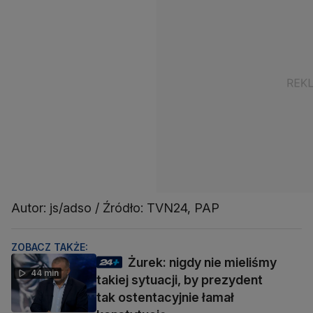
Autor: js/adso / Źródło: TVN24, PAP
ZOBACZ TAKŻE:
Żurek: nigdy nie mieliśmy
44 min
takiej sytuacji, by prezydent
tak ostentacyjnie łamał