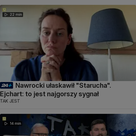
22 min
Nawrocki ułaskawił "Starucha".
Ejchart: to jest najgorszy sygnał
TAK JEST
14 min