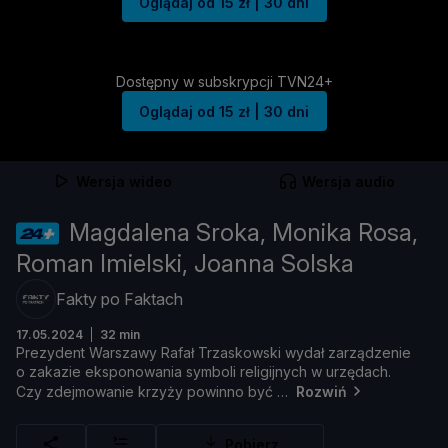
Oglądaj od 15 zł | 30 dni
Dostępny w subskrypcji TVN24+
Oglądaj od 15 zł | 30 dni
Wersja wideo
Wersja audio
Magdalena Sroka, Monika Rosa,
Roman Imielski, Joanna Solska
Fakty po Faktach
17.05.2024
32 min
Prezydent
Warszawy
Rafał
Trzaskowski
wydał
zarzą
dzenie
o
zakazie
eksponowania
symboli
religijnych
w
urzę
dach.
Czy
zdejmowanie
krzyż
y
powinno
być
Rozwiń
Pobierz