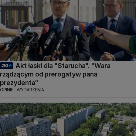
Akt łaski dla "Starucha". "Wara
rządzącym od prerogatyw pana
prezydenta"
OPINIE I WYDARZENIA