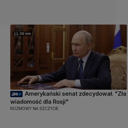
38 min
Amerykański senat zdecydował. "Zła
wiadomość dla Rosji"
ROZMOWY NA SZCZYCIE