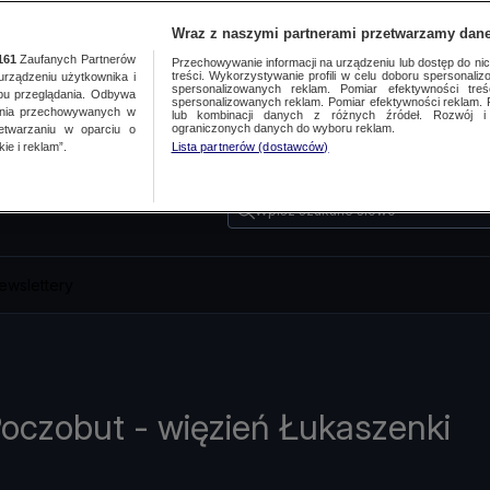
Wraz z naszymi partnerami przetwarzamy dane
161
Zaufanych Partnerów
Przechowywanie informacji na urządzeniu lub dostęp do nich.
treści. Wykorzystywanie profili w celu doboru spersonalizo
ządzeniu użytkownika i
spersonalizowanych reklam. Pomiar efektywności treś
bu przeglądania. Odbywa
spersonalizowanych reklam. Pomiar efektywności reklam. 
ania przechowywanych w
lub kombinacji danych z różnych źródeł. Rozwój i 
ograniczonych danych do wyboru reklam.
zetwarzaniu w oparciu o
ie i reklam”.
Lista partnerów (dostawców)
Wpisz szukane słowo
ewslettery
Poczobut - więzień Łukaszenki