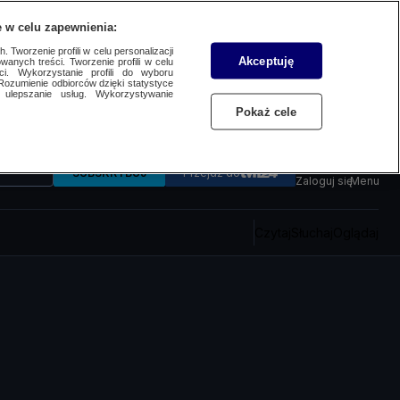
 w celu zapewnienia:
 Tworzenie profili w celu personalizacji
Akceptuję
wanych treści. Tworzenie profili w celu
ci. Wykorzystanie profili do wyboru
Rozumienie odbiorców dzięki statystyce
ulepszanie usług. Wykorzystywanie
Pokaż cele
SUBSKRYBUJ
Przejdź do
Zaloguj się
Menu
Czytaj
Słuchaj
Oglądaj