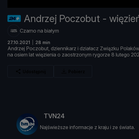
Andrzej Poczobut - więzie
Czarno na białym
27.10.2021
28 min
Andrzej
Poczobut,
dziennikarz
i
dział
acz
Zwią
zku
Polakó
na
osiem
lat
wię
zienia
o
zaostrzonym
rygorze
8
lutego
20
Udostępnij
Pobierz
TVN24
Najświeższe informacje z kraju i ze świata.