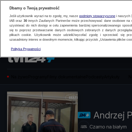
Dbamy o Twoją prywatność
Jeśli użytkownik wyrazi na to zgodę, my, nasze
podmioty stowarzyszone
i naszych
IAB oraz
30
innych Zaufanych Partnerów może przechowywać dane osobowe na ur
uzyskiwać do nich dostęp w celu zapewnienia bardziej spersonalizowanego sposo
się to poprzez przetwarzanie danych osobowych zebranych z danych przegląd
plikach cookie. Użytkownik może udzielić/wycofać zgodę i sprzeciwić się pr
uzasadniony interes w dowolnym momencie, klikając przycisk „Ustawienia plików cook
Polityka Prywatności
Na żywo
Programy
Filmy dokumentalne
Podcasty
Artykuły
N
Andrzej 
Czarno na białym