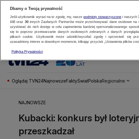
Dbamy o Twoją prywatność
Jeśli użytkownik wyrazi na to zgodę, my, nasze
podmioty stowarzyszone
i naszych
IAB oraz
30
innych Zaufanych Partnerów może przechowywać dane osobowe na ur
uzyskiwać do nich dostęp w celu zapewnienia bardziej spersonalizowanego sposo
się to poprzez przetwarzanie danych osobowych zebranych z danych przegląd
plikach cookie. Użytkownik może udzielić/wycofać zgodę i sprzeciwić się pr
uzasadniony interes w dowolnym momencie, klikając przycisk „Ustawienia plików cook
Polityka Prywatności
Oglądaj TVN24
Najnowsze
Fakty
Świat
Polska
Regionalne
NAJNOWSZE
Kubacki: konkurs był loteryj
przeszkadzał