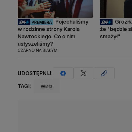
Pojechaliśmy
Groził
PREMIERA
w rodzinne strony Karola
że "będzie s
Nawrockiego. Co o nim
smażył"
usłyszeliśmy?
CZARNO NA BIAŁYM
UDOSTĘPNIJ:
TAGI:
Wisła