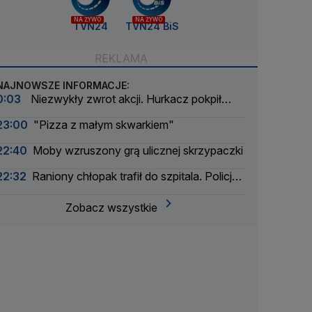
NA ŻYWO
NA ŻYWO
TVN24
TVN24 BiS
NAJNOWSZE INFORMACJE:
0:03
Niezwykły zwrot akcji. Hurkacz pokpił
sprawę
23:00
"Pizza z małym skwarkiem"
22:40
Moby wzruszony grą ulicznej skrzypaczki
22:32
Raniony chłopak trafił do szpitala. Policja
zatrzymała dwóch 16-latków
Zobacz wszystkie