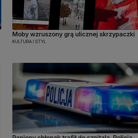
Moby wzruszony grą ulicznej skrzypaczki
KULTURA I STYL
Raniony chłopak trafił do szpitala. Policja