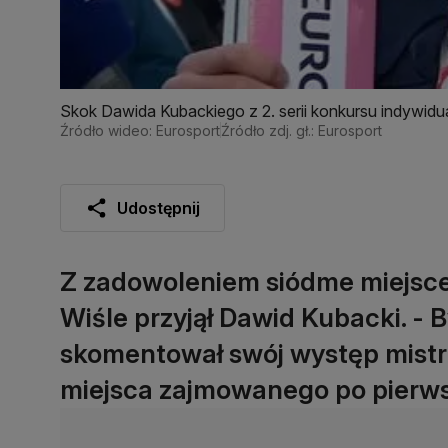
Skok Dawida Kubackiego z 2. serii konkursu indywidu
Źródło wideo: Eurosport
Źródło zdj. gł.: Eurosport
Udostępnij
Z zadowoleniem siódme miejsc
Wiśle przyjął Dawid Kubacki. - B
skomentował swój występ mistrz 
miejsca zajmowanego po pierwsze