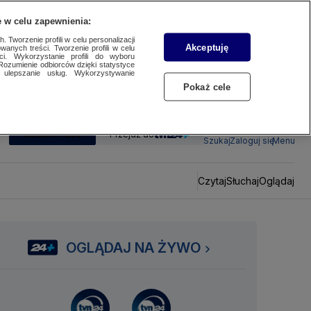
 w celu zapewnienia:
 Tworzenie profili w celu personalizacji
Akceptuję
wanych treści. Tworzenie profili w celu
ci. Wykorzystanie profili do wyboru
Rozumienie odbiorców dzięki statystyce
ulepszanie usług. Wykorzystywanie
Pokaż cele
SUBSKRYBUJ
Przejdź do
Szukaj
Zaloguj się
Menu
Czytaj
Słuchaj
Oglądaj
OGLĄDAJ NA ŻYWO