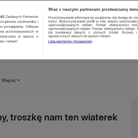
Wraz z naszymi partnerami przetwarzamy dane
161
Zaufanych Partnerów
Przechowywanie informacji na urządzeniu lub dostęp do nich.
treści. Wykorzystywanie profili w celu doboru spersonalizo
ządzeniu użytkownika i
spersonalizowanych reklam. Pomiar efektywności treś
bu przeglądania. Odbywa
spersonalizowanych reklam. Pomiar efektywności reklam. 
ania przechowywanych w
lub kombinacji danych z różnych źródeł. Rozwój i 
ograniczonych danych do wyboru reklam.
zetwarzaniu w oparciu o
ie i reklam”.
Lista partnerów (dostawców)
Więcej
ny, troszkę nam ten wiaterek