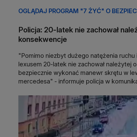
OGLĄDAJ PROGRAM "7 ŻYĆ" O BEZPIE
Policja: 20-latek nie zachował nale
konsekwencje
"Pomimo niezbyt dużego natężenia ruchu i
lexusem 20-latek nie zachował należytej o
bezpiecznie wykonać manewr skrętu w lew
mercedesa" - informuje policja w komunika