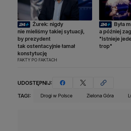
Żurek: nigdy
Była m
nie mieliśmy takiej sytuacji,
a później zag
by prezydent
"Istnieje je
tak ostentacyjnie łamał
trop"
konstytucję
FAKTY PO FAKTACH
UDOSTĘPNIJ:
TAGI:
Drogi w Polsce
Zielona Góra
L