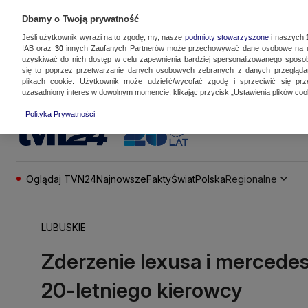
Dbamy o Twoją prywatność
Jeśli użytkownik wyrazi na to zgodę, my, nasze
podmioty stowarzyszone
i naszych
IAB oraz
30
innych Zaufanych Partnerów może przechowywać dane osobowe na ur
uzyskiwać do nich dostęp w celu zapewnienia bardziej spersonalizowanego sposo
się to poprzez przetwarzanie danych osobowych zebranych z danych przegląd
plikach cookie. Użytkownik może udzielić/wycofać zgodę i sprzeciwić się pr
uzasadniony interes w dowolnym momencie, klikając przycisk „Ustawienia plików cook
Polityka Prywatności
Oglądaj TVN24
Najnowsze
Fakty
Świat
Polska
Regionalne
LUBUSKIE
Zderzenie lexusa i mercedes
20-letniego kierowcy