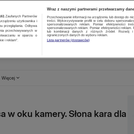
Wraz z naszymi partnerami przetwarzamy dane
161
Zaufanych Partnerów
Przechowywanie informacji na urządzeniu lub dostęp do nich.
treści. Wykorzystywanie profili w celu doboru spersonalizo
ządzeniu użytkownika i
spersonalizowanych reklam. Pomiar efektywności treś
bu przeglądania. Odbywa
spersonalizowanych reklam. Pomiar efektywności reklam. 
ania przechowywanych w
lub kombinacji danych z różnych źródeł. Rozwój i 
ograniczonych danych do wyboru reklam.
zetwarzaniu w oparciu o
ie i reklam”.
Lista partnerów (dostawców)
Więcej
a w oku kamery. Słona kara dla