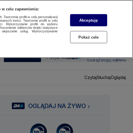
 w celu zapewnienia:
 Tworzenie profili w celu personalizacji
Akceptuję
wanych treści. Tworzenie profili w celu
ci. Wykorzystanie profili do wyboru
Rozumienie odbiorców dzięki statystyce
ulepszanie usług. Wykorzystywanie
Pokaż cele
SUBSKRYBUJ
Przejdź do
Szukaj
Zaloguj się
Menu
Czytaj
Słuchaj
Oglądaj
OGLĄDAJ NA ŻYWO