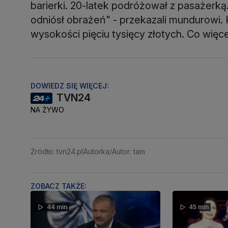
barierki. 20-latek podróżował z pasażerką.
odniósł obrażeń" - przekazali mundurowi.
wysokości pięciu tysięcy złotych. Co więce
DOWIEDZ SIĘ WIĘCEJ:
TVN24
NA ŻYWO
Źródło: tvn24.pl
Autorka/Autor: tam
ZOBACZ TAKŻE:
44 min
45 min