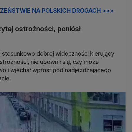
CZEŃSTWIE NA POLSKICH DROGACH >>>
żytej ostrożności, poniósł
 stosunkowo dobrej widoczności kierujący
strożności, nie upewnił się, czy może
o i wjechał wprost pod nadjeżdżającego
cie.