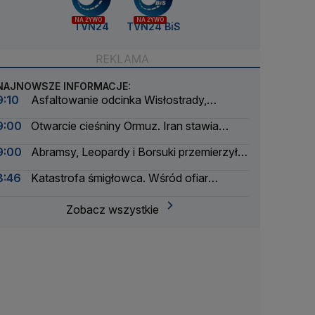
NA ŻYWO
NA ŻYWO
TVN24
TVN24 BiS
NAJNOWSZE INFORMACJE:
9:10
Asfaltowanie odcinka Wisłostrady,
zamknięte dwa pasy
9:00
Otwarcie cieśniny Ormuz. Iran stawia
warunki
9:00
Abramsy, Leopardy i Borsuki przemierzyły
Wisłostradę
8:46
Katastrofa śmigłowca. Wśród ofiar
śmiertelnych trzyosobowa rodzina
Zobacz wszystkie