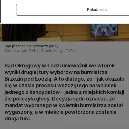
Pokaż cele
Sąd jeszcze raz przeliczy głosy
Źródło wideo: TVN24
Źródło zdj. gł.: TVN24
Sąd Okręgowy w Łodzi unieważnił we wtorek
wyniki drugiej tury wyborów na burmistrza
Brzezin pod Łodzią. A to dlatego, że - jak okazało
się w czasie procesu wszczętego na wniosek
jednego z kandydatów - jedna z miejskich komisji
źle policzyła głosy. Decyzja sądu oznacza, że
mandat wybranego w kwietniu burmistrza został
wygaszony, a w mieście powtórzona zostanie
druga tura.