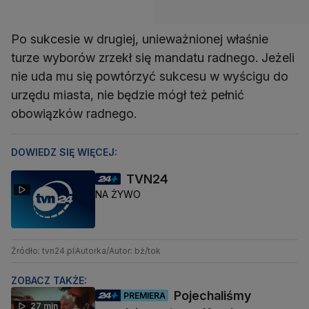
Po sukcesie w drugiej, unieważnionej właśnie
turze wyborów zrzekł się mandatu radnego. Jeżeli
nie uda mu się powtórzyć sukcesu w wyścigu do
urzędu miasta, nie będzie mógł też pełnić
obowiązków radnego.
DOWIEDZ SIĘ WIĘCEJ:
TVN24
NA ŻYWO
Źródło: tvn24.pl
Autorka/Autor: bż/tok
ZOBACZ TAKŻE:
Pojechaliśmy
PREMIERA
27 min