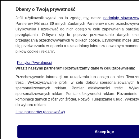
Dbamy o Twoją prywatność
Jeśli użytkownik wyrazi na to zgodę, my, nasze
podmioty stowarzys
Partnerów IAB oraz
30
innych Zaufanych Partnerów może przechowywa
użytkownika i uzyskiwać do nich dostęp w celu zapewnienia bardzi
przeglądania. Odbywa się to poprzez przetwarzanie danych os
przeglądania przechowywanych w plikach cookie. Użytkownik może udzie
ŁÓDŹ
się przetwarzaniu w oparciu o uzasadniony interes w dowolnym momencie
plików cookie i reklam”.
Komisja pomyliła Danielów, wybory
Polityka Prywatności
na burmistrza będą powtórzone
Wraz z naszymi partnerami przetwarzamy dane w celu zapewnienia:
Przechowywanie informacji na urządzeniu lub dostęp do nich. Tworzeni
2.07.2024, 11:28
treści. Wykorzystywanie profili w celu doboru spersonalizowanych tr
spersonalizowanych reklam. Pomiar efektywności treści. Wyko
spersonalizowanych reklam. Pomiar efektywności reklam. Rozumienie o
Udostępnij
kombinacji danych z różnych źródeł. Rozwój i ulepszanie usług. Wykor
do wyboru reklam.
Lista partnerów (dostawców)
Akceptuję