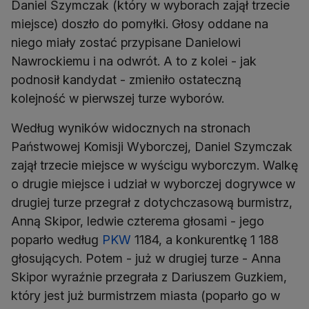
Daniel Szymczak (który w wyborach zajął trzecie
miejsce) doszło do pomyłki. Głosy oddane na
niego miały zostać przypisane Danielowi
Nawrockiemu i na odwrót. A to z kolei - jak
podnosił kandydat - zmieniło ostateczną
kolejność w pierwszej turze wyborów.
Według wyników widocznych na stronach
Państwowej Komisji Wyborczej, Daniel Szymczak
zajął trzecie miejsce w wyścigu wyborczym. Walkę
o drugie miejsce i udział w wyborczej dogrywce w
drugiej turze przegrał z dotychczasową burmistrz,
Anną Skipor, ledwie czterema głosami - jego
poparło według
PKW
1184, a konkurentkę 1 188
głosujących. Potem - już w drugiej turze - Anna
Skipor wyraźnie przegrała z Dariuszem Guzkiem,
który jest już burmistrzem miasta (poparło go w