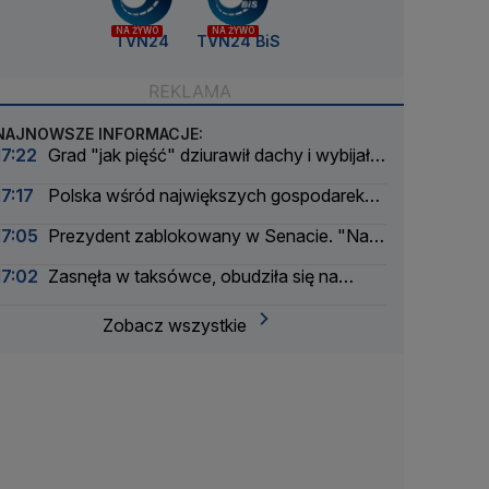
NA ŻYWO
NA ŻYWO
TVN24
TVN24 BiS
NAJNOWSZE INFORMACJE:
17:22
Grad "jak pięść" dziurawił dachy i wybijał
szyby
17:17
Polska wśród największych gospodarek
UE. Wyprzedzamy Belgię i Szwecję
17:05
Prezydent zablokowany w Senacie. "Na
litość boską"
17:02
Zasnęła w taksówce, obudziła się na
obrzeżach miasta. Obok siedział kierowca
Zobacz wszystkie