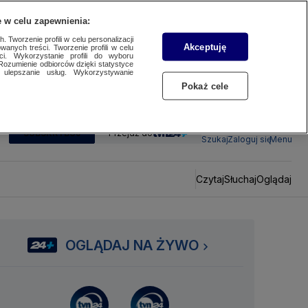
 w celu zapewnienia:
 Tworzenie profili w celu personalizacji
Akceptuję
wanych treści. Tworzenie profili w celu
ci. Wykorzystanie profili do wyboru
Rozumienie odbiorców dzięki statystyce
ulepszanie usług. Wykorzystywanie
Pokaż cele
SUBSKRYBUJ
Przejdź do
Szukaj
Zaloguj się
Menu
Czytaj
Słuchaj
Oglądaj
OGLĄDAJ NA ŻYWO