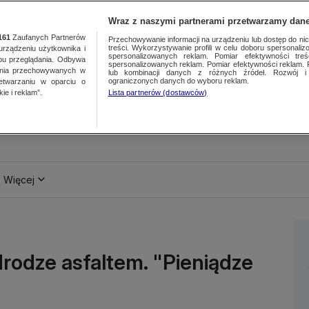
Wraz z naszymi partnerami przetwarzamy dane
161
Zaufanych Partnerów
Przechowywanie informacji na urządzeniu lub dostęp do nich.
treści. Wykorzystywanie profili w celu doboru spersonalizo
ządzeniu użytkownika i
spersonalizowanych reklam. Pomiar efektywności treś
bu przeglądania. Odbywa
spersonalizowanych reklam. Pomiar efektywności reklam. 
ania przechowywanych w
lub kombinacji danych z różnych źródeł. Rozwój i 
ograniczonych danych do wyboru reklam.
zetwarzaniu w oparciu o
ie i reklam”.
Lista partnerów (dostawców)
Więcej
drodze asfaltem. "Pieniądze