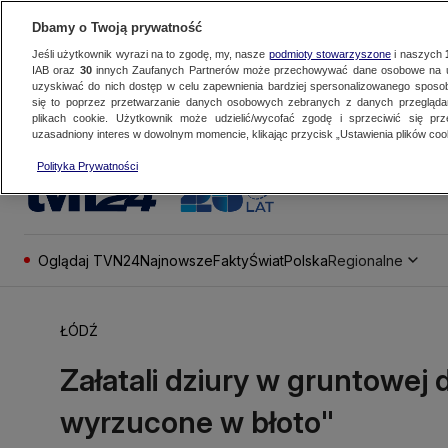
Dbamy o Twoją prywatność
Jeśli użytkownik wyrazi na to zgodę, my, nasze
podmioty stowarzyszone
i naszych
IAB oraz
30
innych Zaufanych Partnerów może przechowywać dane osobowe na ur
uzyskiwać do nich dostęp w celu zapewnienia bardziej spersonalizowanego sposo
się to poprzez przetwarzanie danych osobowych zebranych z danych przegląd
plikach cookie. Użytkownik może udzielić/wycofać zgodę i sprzeciwić się pr
uzasadniony interes w dowolnym momencie, klikając przycisk „Ustawienia plików cook
Polityka Prywatności
Oglądaj TVN24
Najnowsze
Fakty
Świat
Polska
Regionalne
ŁÓDŹ
Załatali dziury w gruntowej 
wyrzucone w błoto"