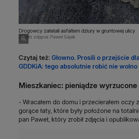
Drogowcy załatali asfaltem dziury w gruntowej ulicy
Źródło zdjęcia: Paweł Gajak
Czytaj też:
Głowno. Prosili o przejście d
GDDKiA: tego absolutnie robić nie wolno
Mieszkaniec: pieniądze wyrzucone
- Wracałem do domu i przecierałem oczy 
gorące łaty, które były położone na total
pan Paweł, który zrobił zdjęcia i opubliko