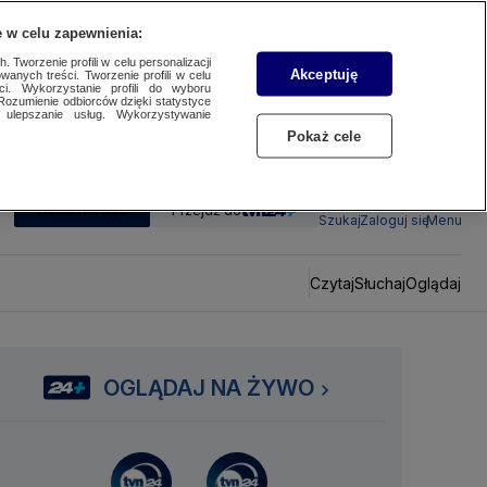
 w celu zapewnienia:
 Tworzenie profili w celu personalizacji
Akceptuję
wanych treści. Tworzenie profili w celu
ci. Wykorzystanie profili do wyboru
Rozumienie odbiorców dzięki statystyce
ulepszanie usług. Wykorzystywanie
Pokaż cele
SUBSKRYBUJ
Przejdź do
Szukaj
Zaloguj się
Menu
Czytaj
Słuchaj
Oglądaj
OGLĄDAJ NA ŻYWO