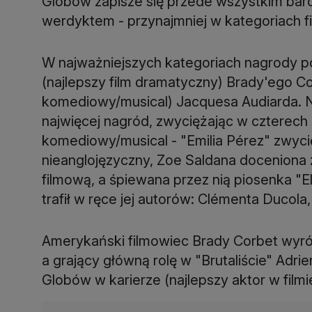
Globów zapisze się przede wszystkim bar
werdyktem - przynajmniej w kategoriach f
W najważniejszych kategoriach nagrody po
(najlepszy film dramatyczny) Brady'ego Co
komediowy/musical)
Jacquesa Audiarda. N
najwięcej nagród, zwyciężając w czterech 
komediowy/musical - "Emilia Pérez" zwycię
nieanglojęzyczny, Zoe Saldana doceniona 
filmową, a śpiewana przez nią piosenka "El
trafił w ręce jej autorów: Clémenta Ducola,
Amerykański filmowiec Brady Corbet wyróżn
a grający główną rolę w "Brutaliście" Adri
Globów w karierze (najlepszy aktor w film