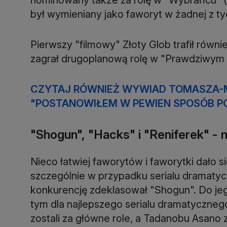
był wymieniany jako faworyt w żadnej z ty
Pierwszy "filmowy" Złoty Glob trafił równi
zagrał drugoplanową rolę w "Prawdziwym 
CZYTAJ RÓWNIEŻ WYWIAD TOMASZA-M
"POSTANOWIŁEM W PEWIEN SPOSÓB P
"Shogun", "Hacks" i "Reniferek" - n
Nieco łatwiej faworytów i faworytki dało 
szczególnie w przypadku serialu dramaty
konkurencję zdeklasował "Shogun". Do jego
tym dla najlepszego serialu dramatyczneg
zostali za główne role, a Tadanobu Asano 