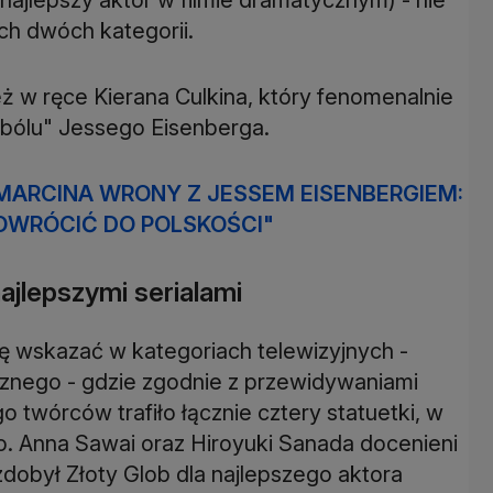
ch dwóch kategorii.
eż w ręce Kierana Culkina, który fenomenalnie
bólu" Jessego Eisenberga.
ARCINA WRONY Z JESSEM EISENBERGIEM:
OWRÓCIĆ DO POLSKOŚCI"
ajlepszymi serialami
się wskazać w kategoriach telewizyjnych -
cznego - gdzie zgodnie z przewidywaniami
 twórców trafiło łącznie cztery statuetki, w
o. Anna Sawai oraz Hiroyuki Sanada docenieni
zdobył Złoty Glob dla najlepszego aktora