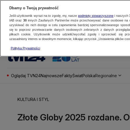
Dbamy o Twoją prywatność
Jeśli użytkownik wyrazi na to zgodę, my, nasze
podmioty stowarzyszone
i naszych
IAB oraz
30
innych Zaufanych Partnerów może przechowywać dane osobowe na ur
uzyskiwać do nich dostęp w celu zapewnienia bardziej spersonalizowanego sposo
się to poprzez przetwarzanie danych osobowych zebranych z danych przegląd
plikach cookie. Użytkownik może udzielić/wycofać zgodę i sprzeciwić się pr
uzasadniony interes w dowolnym momencie, klikając przycisk „Ustawienia plików cook
Polityka Prywatności
Oglądaj TVN24
Najnowsze
Fakty
Świat
Polska
Regionalne
KULTURA I STYL
Złote Globy 2025 rozdane. O