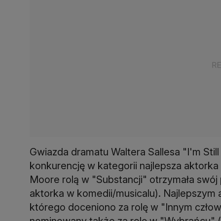
Gwiazda dramatu Waltera Sallesa "I'm Still
konkurencję w kategorii najlepsza aktork
Moore rolą w "Substancji" otrzymała swój 
aktorka w komedii/musicalu). Najlepszym 
którego doceniono za rolę w "Innym człow
nominowany także za rolę w "Wybrańcu" (n