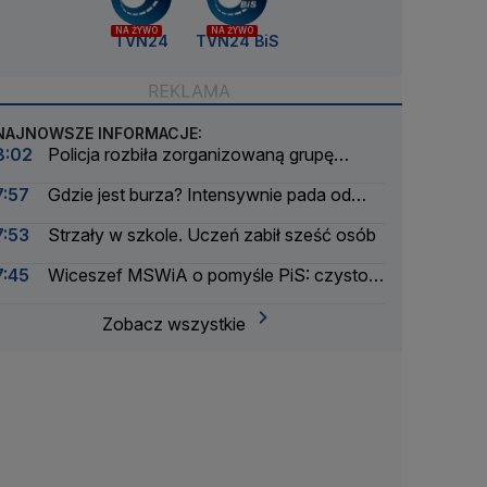
NA ŻYWO
NA ŻYWO
TVN24
TVN24 BiS
NAJNOWSZE INFORMACJE:
8:02
Policja rozbiła zorganizowaną grupę
przestępczą. Sześć osób zatrzymanych
7:57
Gdzie jest burza? Intensywnie pada od
rana
7:53
Strzały w szkole. Uczeń zabił sześć osób
7:45
Wiceszef MSWiA o pomyśle PiS: czysto
polityczny
Zobacz wszystkie