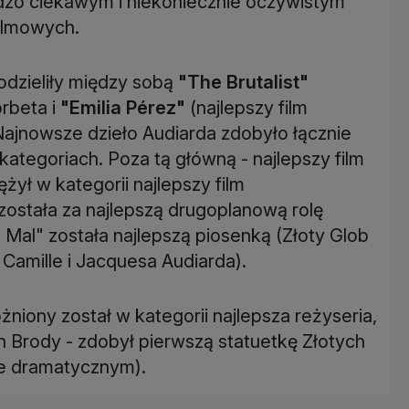
dzo ciekawym i niekoniecznie oczywistym
ilmowych.
dzieliły między sobą
"The Brutalist"
rbeta i
"Emilia Pérez"
(najlepszy film
ajnowsze dzieło Audiarda zdobyło łącznie
kategoriach. Poza tą główną - najlepszy film
żył w kategorii najlepszy film
została za najlepszą drugoplanową rolę
 Mal" została najlepszą piosenką (Złoty Glob
 Camille i Jacquesa Audiarda).
iony został w kategorii najlepsza reżyseria,
en Brody - zdobył pierwszą statuetkę Złotych
ie dramatycznym).