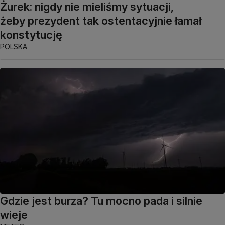
Żurek: nigdy nie mieliśmy sytuacji,
żeby prezydent tak ostentacyjnie łamał
konstytucję
POLSKA
Gdzie jest burza? Tu mocno pada i silnie
wieje