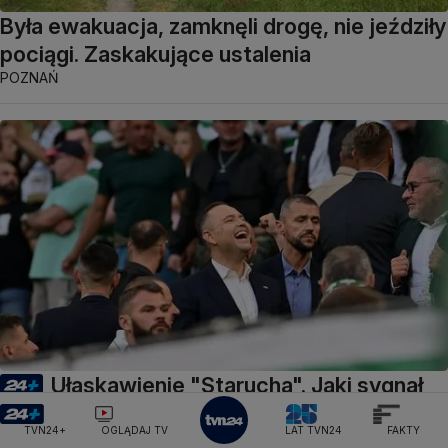
Była ewakuacja, zamknęli drogę, nie jeździły
pociągi. Zaskakujące ustalenia
POZNAŃ
Ułaskawienie "Starucha". Jaki sygnał
wysłał Nawrocki?
TVN24+
OGLĄDAJ TV
LAT TVN24
FAKTY
S. Zakrzewski