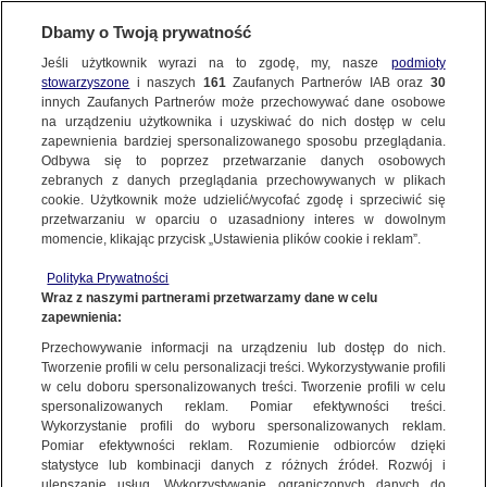
Dbamy o Twoją prywatność
SUBSKRYBUJ
Jeśli użytkownik wyrazi na to zgodę, my, nasze
podmioty
stowarzyszone
i naszych
161
Zaufanych Partnerów IAB oraz
30
KULTURA I STYL
innych Zaufanych Partnerów może przechowywać dane osobowe
na urządzeniu użytkownika i uzyskiwać do nich dostęp w celu
Tadeusz Woźniak nie żyje. To on
zapewnienia bardziej spersonalizowanego sposobu przeglądania.
skomponował przebój "Zegarmistrz
Odbywa się to poprzez przetwarzanie danych osobowych
zebranych z danych przeglądania przechowywanych w plikach
Światła"
cookie. Użytkownik może udzielić/wycofać zgodę i sprzeciwić się
przetwarzaniu w oparciu o uzasadniony interes w dowolnym
8.07.2024, 11:23
momencie, klikając przycisk „Ustawienia plików cookie i reklam”.
Polityka Prywatności
Udostępnij
Wraz z naszymi partnerami przetwarzamy dane w celu
zapewnienia:
Przechowywanie informacji na urządzeniu lub dostęp do nich.
Tworzenie profili w celu personalizacji treści. Wykorzystywanie profili
w celu doboru spersonalizowanych treści. Tworzenie profili w celu
spersonalizowanych reklam. Pomiar efektywności treści.
Wykorzystanie profili do wyboru spersonalizowanych reklam.
Pomiar efektywności reklam. Rozumienie odbiorców dzięki
statystyce lub kombinacji danych z różnych źródeł. Rozwój i
ulepszanie usług. Wykorzystywanie ograniczonych danych do