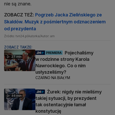
nie są znane.
ZOBACZ TEŻ:
Pogrzeb Jacka Zielińskiego ze
Skaldów. Muzyk z pośmiertnym odznaczeniem
od prezydenta
Źródło: tvn24.pl
Autorka/Autor: am
ZOBACZ TAKŻE:
Pojechaliśmy
PREMIERA
27 min
w rodzinne strony Karola
Nawrockiego. Co o nim
usłyszeliśmy?
CZARNO NA BIAŁYM
Żurek: nigdy nie mieliśmy
44 min
takiej sytuacji, by prezydent
tak ostentacyjnie łamał
konstytucję