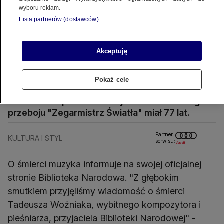
wyboru reklam.
Lista partnerów (dostawców)
Akceptuję
Tadeusz Woźniak
Źródło zdj. gł.: Ireneusz Sobieszczuk/PAP
Pokaż cele
Nie żyje wokalista i kompozytor Tadeusz
Woźniak. Współtwórca i wykonawca wielkiego
przeboju "Zegarmistrz Światła" miał 77 lat.
Partner
KULTURA I STYL
serwisu:
O śmierci muzyka informuje na swojej oficjalnej
stronie Biblioteka Narodowa. "Z głębokim
smutkiem przyjęliśmy wiadomość o śmierci
Tadeusza Woźniaka, wybitnego kompozytora i
pieśniarza, przyjaciela Biblioteki Narodowej" -