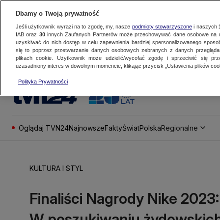
Dbamy o Twoją prywatność
Jeśli użytkownik wyrazi na to zgodę, my, nasze
podmioty stowarzyszone
i naszych
IAB oraz
30
innych Zaufanych Partnerów może przechowywać dane osobowe na ur
uzyskiwać do nich dostęp w celu zapewnienia bardziej spersonalizowanego sposo
się to poprzez przetwarzanie danych osobowych zebranych z danych przegląd
plikach cookie. Użytkownik może udzielić/wycofać zgodę i sprzeciwić się pr
uzasadniony interes w dowolnym momencie, klikając przycisk „Ustawienia plików cook
Polityka Prywatności
Oglądaj TVN24
Najnowsze
Fakty
Świat
Polska
Regionalne
KULTURA I STYL
Finaliści Nagrody Nike 2023
W poszukiwaniu żydowskich 