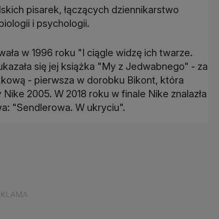
lskich pisarek, łączących dziennikarstwo
iologii i psychologii.
wała w 1996 roku "I ciągle widzę ich twarze.
kazała się jej książka "My z Jedwabnego" - za
kową - pierwsza w dorobku Bikont, która
 Nike 2005. W 2018 roku w finale Nike znalazła
twa: "Sendlerowa. W ukryciu".