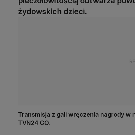
pieczołowitością odtwarza pow
żydowskich dzieci.
Transmisja z gali wręczenia nagrody w n
TVN24 GO.