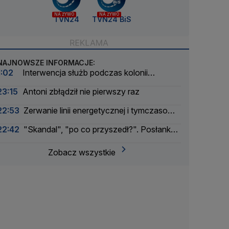
NA ŻYWO
NA ŻYWO
TVN24
TVN24 BiS
NAJNOWSZE INFORMACJE:
1:02
Interwencja służb podczas kolonii
żeglarskiej. Z wody wyciągnięto ponad 30 osób
23:15
Antoni zbłądził nie pierwszy raz
22:53
Zerwanie linii energetycznej i tymczasowa
awaria prądu. Incydent bada Żandarmeria
22:42
"Skandal", "po co przyszedł?". Posłanka
Wojskowa
PiS krytykuje Morawieckiego i publikuje nagranie
Zobacz wszystkie