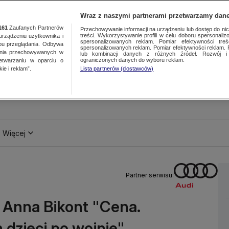
Wraz z naszymi partnerami przetwarzamy dane
161
Zaufanych Partnerów
Przechowywanie informacji na urządzeniu lub dostęp do nich.
treści. Wykorzystywanie profili w celu doboru spersonalizo
ządzeniu użytkownika i
spersonalizowanych reklam. Pomiar efektywności treś
bu przeglądania. Odbywa
spersonalizowanych reklam. Pomiar efektywności reklam. 
ania przechowywanych w
lub kombinacji danych z różnych źródeł. Rozwój i 
ograniczonych danych do wyboru reklam.
zetwarzaniu w oparciu o
ie i reklam”.
Lista partnerów (dostawców)
Więcej
Partner serwisu:
: Anna Bikont "Cena.
dzieci po wojnie"