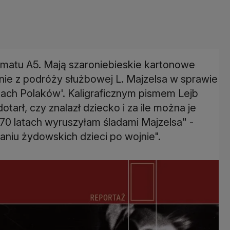
rmatu A5. Mają szaroniebieskie kartonowe
ie z podróży służbowej L. Majzelsa w sprawie
kach Polaków'. Kaligraficznym pismem Lejb
dotarł, czy znalazł dziecko i za ile można je
70 latach wyruszyłam śladami Majzelsa" -
aniu żydowskich dzieci po wojnie".