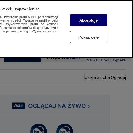
 w celu zapewnienia:
 Tworzenie profili w celu personalizacji
Akceptuję
wanych treści. Tworzenie profili w celu
ci. Wykorzystanie profili do wyboru
Rozumienie odbiorców dzięki statystyce
ulepszanie usług. Wykorzystywanie
Pokaż cele
SUBSKRYBUJ
Przejdź do
Szukaj
Zaloguj się
Menu
Czytaj
Słuchaj
Oglądaj
OGLĄDAJ NA ŻYWO