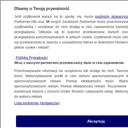
Dbamy o Twoją prywatność
Jeśli użytkownik wyrazi na to zgodę, my, nasze
podmioty stowarzys
Partnerów IAB oraz
30
innych Zaufanych Partnerów może przechowywa
użytkownika i uzyskiwać do nich dostęp w celu zapewnienia bardzi
przeglądania. Odbywa się to poprzez przetwarzanie danych os
przeglądania przechowywanych w plikach cookie. Użytkownik może udzie
KULTURA I STYL
się przetwarzaniu w oparciu o uzasadniony interes w dowolnym momencie
plików cookie i reklam”.
"Królowa portretu polskich gwiazd"
Polityka Prywatności
nie żyje
Wraz z naszymi partnerami przetwarzamy dane w celu zapewnienia:
Przechowywanie informacji na urządzeniu lub dostęp do nich. Tworzeni
3.10.2011, 13:06
Aktualizacja:
3.10.2011, 13:15
treści. Wykorzystywanie profili w celu doboru spersonalizowanych tr
spersonalizowanych reklam. Pomiar efektywności treści. Wyko
spersonalizowanych reklam. Pomiar efektywności reklam. Rozumienie o
Udostępnij
kombinacji danych z różnych źródeł. Rozwój i ulepszanie usług. Wykor
do wyboru reklam.
Lista partnerów (dostawców)
Akceptuję