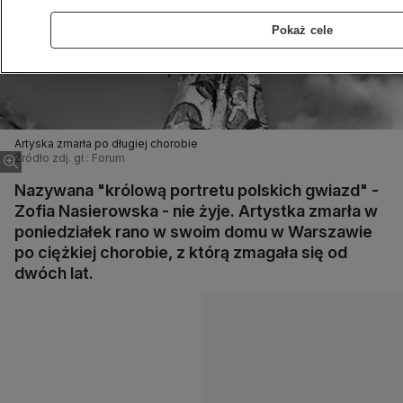
Pokaż cele
Artyska zmarła po długiej chorobie
Źródło zdj. gł.: Forum
Nazywana "królową portretu polskich gwiazd" -
Zofia Nasierowska - nie żyje. Artystka zmarła w
poniedziałek rano w swoim domu w Warszawie
po ciężkiej chorobie, z którą zmagała się od
dwóch lat.