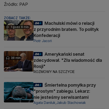
Źródło: PAP
ZOBACZ TAKŻE:
Machulski mówi o relacji
1 godz 6 min
z przyrodnim bratem. To polityk
Konfederacji
Piotr Jacoń
Amerykański senat
38 min
zdecydował. "Zła wiadomość dla
Rosji"
ROZMOWY NA SZCZYCIE
Śmiertelna pomyłka przy
"prostym" zabiegu. Lekarz:
nie jesteśmy serwisantami
Agata Daniluk,
Jakub Stachowiak