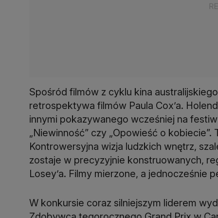
Spośród filmów z cyklu kina australijskieg
retrospektywa filmów Paula Cox’a. Holen
innymi pokazywanego wcześniej na festiwal
„Niewinność” czy „Opowieść o kobiecie”. T
Kontrowersyjna wizja ludzkich wnętrz, sza
zostaje w precyzyjnie konstruowanych, re
Losey’a. Filmy mierzone, a jednocześnie 
W konkursie coraz silniejszym liderem wy
Zdobywca tegorocznego Grand Prix w Can