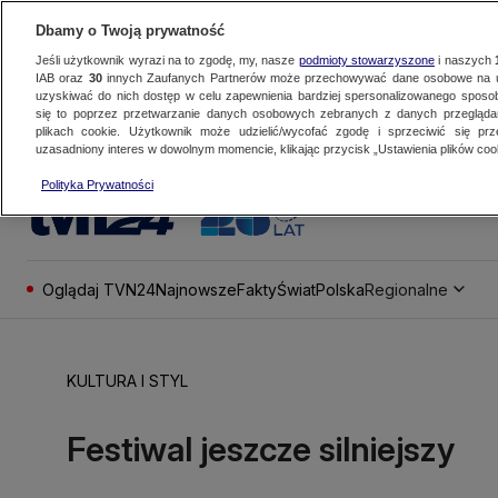
Dbamy o Twoją prywatność
Jeśli użytkownik wyrazi na to zgodę, my, nasze
podmioty stowarzyszone
i naszych
IAB oraz
30
innych Zaufanych Partnerów może przechowywać dane osobowe na ur
uzyskiwać do nich dostęp w celu zapewnienia bardziej spersonalizowanego sposo
się to poprzez przetwarzanie danych osobowych zebranych z danych przegląd
plikach cookie. Użytkownik może udzielić/wycofać zgodę i sprzeciwić się pr
uzasadniony interes w dowolnym momencie, klikając przycisk „Ustawienia plików cook
Polityka Prywatności
Oglądaj TVN24
Najnowsze
Fakty
Świat
Polska
Regionalne
KULTURA I STYL
Festiwal jeszcze silniejszy