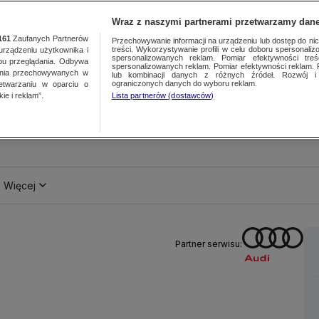
Wraz z naszymi partnerami przetwarzamy dane
161
Zaufanych Partnerów
Przechowywanie informacji na urządzeniu lub dostęp do nich.
treści. Wykorzystywanie profili w celu doboru spersonalizo
ządzeniu użytkownika i
spersonalizowanych reklam. Pomiar efektywności treś
bu przeglądania. Odbywa
spersonalizowanych reklam. Pomiar efektywności reklam. 
ania przechowywanych w
lub kombinacji danych z różnych źródeł. Rozwój i 
ograniczonych danych do wyboru reklam.
zetwarzaniu w oparciu o
ie i reklam”.
Lista partnerów (dostawców)
Więcej
Partner serwisu: