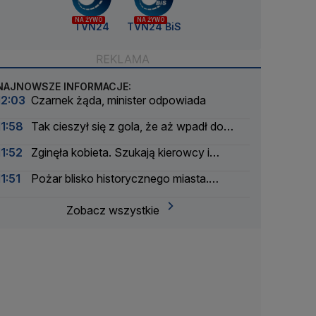
NA ŻYWO
NA ŻYWO
TVN24
TVN24 BiS
NAJNOWSZE INFORMACJE:
12:03
Czarnek żąda, minister odpowiada
11:58
Tak cieszył się z gola, że aż wpadł do
głębokiego tunelu
11:52
Zginęła kobieta. Szukają kierowcy i
świadków
11:51
Pożar blisko historycznego miasta.
"Bardzo się martwimy"
Zobacz wszystkie