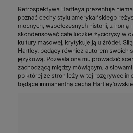
Retrospektywa Hartleya prezentuje niemal
poznać cechy stylu amerykańskiego reżys
mocnych, współczesnych historii, z ironią i
skondensować całe ludzkie życiorysy w d
kultury masowej, krytykuje ją u źródeł. Si
Hartley, będący również autorem swoich 
językową. Pozwala ona mu prowadzić sceny
zachodzącą między mówiącym, a słowami 
po której ze stron leży w tej rozgrywce i
będące immanentną cechą Hartley’owskiej 