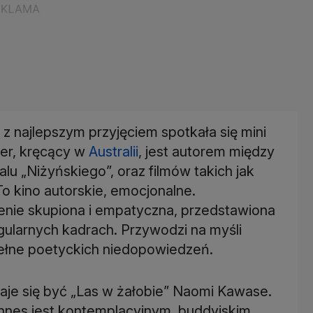
o z najlepszym przyjęciem spotkała się mini
der, kręcący w
Australii
, jest autorem między
u „Niżyńskiego”, oraz filmów takich jak
o kino autorskie, emocjonalne.
lenie skupiona i empatyczna, przedstawiona
gularnych kadrach. Przywodzi na myśli
pełne poetyckich niedopowiedzeń.
daje się być „Las w żałobie” Naomi Kawase.
nes jest kontemplacyjnym, buddyjskim