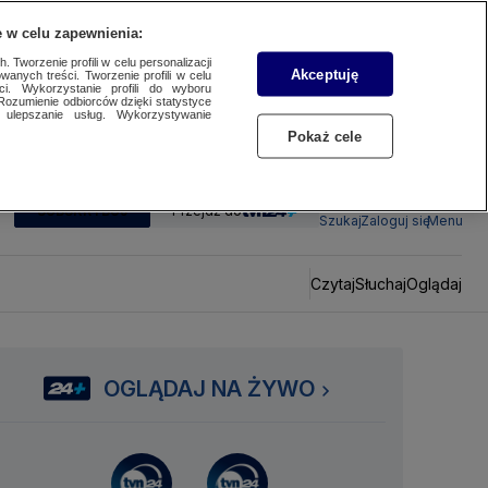
 w celu zapewnienia:
 Tworzenie profili w celu personalizacji
Akceptuję
wanych treści. Tworzenie profili w celu
ci. Wykorzystanie profili do wyboru
Rozumienie odbiorców dzięki statystyce
ulepszanie usług. Wykorzystywanie
Pokaż cele
SUBSKRYBUJ
Przejdź do
Szukaj
Zaloguj się
Menu
Czytaj
Słuchaj
Oglądaj
OGLĄDAJ NA ŻYWO