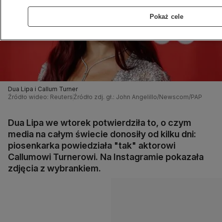
Pokaż cele
Dua Lipa i Callum Turner
Źródło wideo: Reuters
Źródło zdj. gł.: John Angelillo/Newscom/PAP
Dua Lipa we wtorek potwierdziła to, o czym
media na całym świecie donosiły od kilku dni:
piosenkarka powiedziała "tak" aktorowi
Callumowi Turnerowi. Na Instagramie pokazała
zdjęcia z wybrankiem.