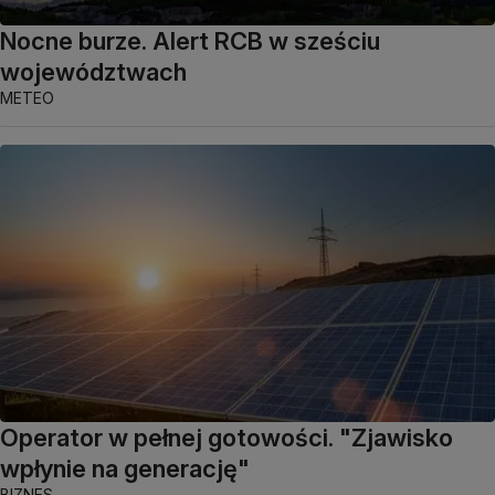
Nocne burze. Alert RCB w sześciu
województwach
METEO
Operator w pełnej gotowości. "Zjawisko
wpłynie na generację"
BIZNES