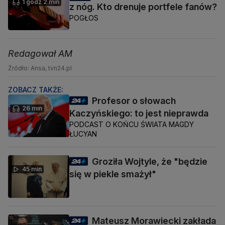
1 godz 2 min
z nóg. Kto drenuje portfele fanów?
POGŁOS
Redagował AM
Źródło: Ansa, tvn24.pl
ZOBACZ TAKŻE:
Profesor o słowach
26 min
Kaczyńskiego: to jest nieprawda
PODCAST O KOŃCU ŚWIATA MAGDY
ŁUCYAN
Groziła Wojtyle, że "będzie
45 min
się w piekle smażył"
Mateusz Morawiecki zakłada