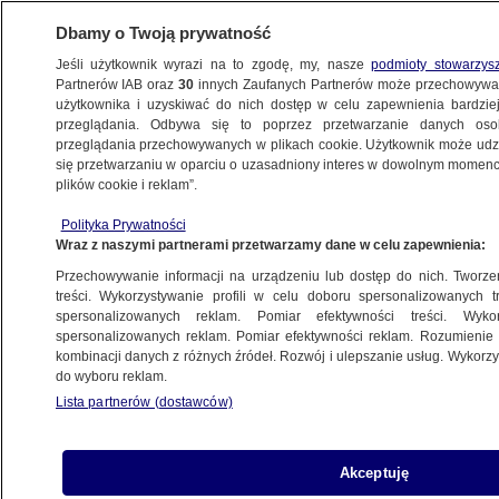
Dbamy o Twoją prywatność
Jeśli użytkownik wyrazi na to zgodę, my, nasze
podmioty stowarzys
Partnerów IAB oraz
30
innych Zaufanych Partnerów może przechowywa
użytkownika i uzyskiwać do nich dostęp w celu zapewnienia bardzi
przeglądania. Odbywa się to poprzez przetwarzanie danych os
przeglądania przechowywanych w plikach cookie. Użytkownik może udzie
KULTURA I STYL
się przetwarzaniu w oparciu o uzasadniony interes w dowolnym momencie
plików cookie i reklam”.
Dua Lipa pokazała zdjęcia ze ślubu
Polityka Prywatności
Wraz z naszymi partnerami przetwarzamy dane w celu zapewnienia:
Maciej Wacławik
Przechowywanie informacji na urządzeniu lub dostęp do nich. Tworzeni
3.06.2026, 17:57
treści. Wykorzystywanie profili w celu doboru spersonalizowanych tr
spersonalizowanych reklam. Pomiar efektywności treści. Wyko
spersonalizowanych reklam. Pomiar efektywności reklam. Rozumienie o
Posłuchaj artykułu
kombinacji danych z różnych źródeł. Rozwój i ulepszanie usług. Wykor
Czyta lektor AI
do wyboru reklam.
Lista partnerów (dostawców)
Akceptuję