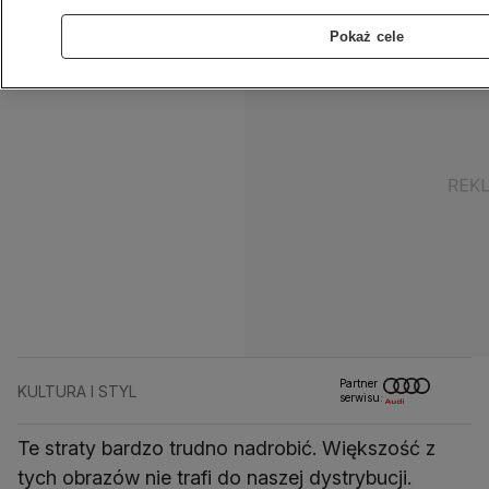
Pokaż cele
Partner
KULTURA I STYL
serwisu:
Te straty bardzo trudno nadrobić. Większość z
tych obrazów nie trafi do naszej dystrybucji.