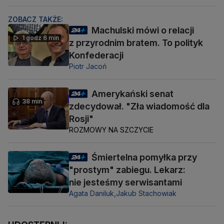
ZOBACZ TAKŻE:
Machulski mówi o relacji
1 godz 6 min
z przyrodnim bratem. To polityk
Konfederacji
Piotr Jacoń
Amerykański senat
38 min
zdecydował. "Zła wiadomość dla
Rosji"
ROZMOWY NA SZCZYCIE
Śmiertelna pomyłka przy
"prostym" zabiegu. Lekarz:
nie jesteśmy serwisantami
Agata Daniluk,
Jakub Stachowiak