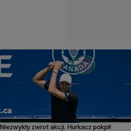
Niezwykły zwrot akcji. Hurkacz pokpił