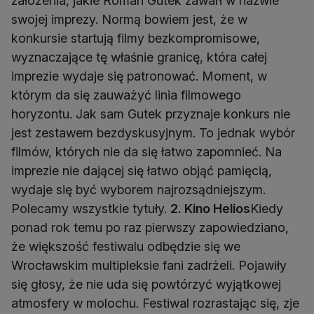
założenia, jakie Roman Gutek zawarł w nazwie
swojej imprezy. Normą bowiem jest, że w
konkursie startują filmy bezkompromisowe,
wyznaczające tę właśnie granicę, która całej
imprezie wydaje się patronować. Moment, w
którym da się zauważyć linia filmowego
horyzontu. Jak sam Gutek przyznaje konkurs nie
jest zestawem bezdyskusyjnym. To jednak wybór
filmów, których nie da się łatwo zapomnieć. Na
imprezie nie dającej się łatwo objąć pamięcią,
wydaje się być wyborem najrozsądniejszym.
Polecamy wszystkie tytuły.
2. Kino Helios
Kiedy
ponad rok temu po raz pierwszy zapowiedziano,
że większość festiwalu odbędzie się we
Wrocławskim multipleksie fani zadrżeli. Pojawiły
się głosy, że nie uda się powtórzyć wyjątkowej
atmosfery w molochu. Festiwal rozrastając się, zje