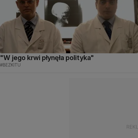
"W jego krwi płynęła polityka"
#BEZKITU