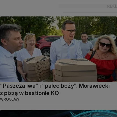
"Paszcza lwa" i "palec boży". Morawiecki
z pizzą w bastionie KO
WROCŁAW