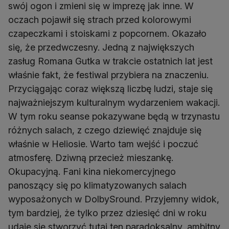
swój ogon i zmieni się w imprezę jak inne. W
oczach pojawił się strach przed kolorowymi
czapeczkami i stoiskami z popcornem. Okazało
się, że przedwczesny. Jedną z największych
zasług Romana Gutka w trakcie ostatnich lat jest
właśnie fakt, że festiwal przybiera na znaczeniu.
Przyciągając coraz większą liczbę ludzi, staje się
najważniejszym kulturalnym wydarzeniem wakacji.
W tym roku seanse pokazywane będą w trzynastu
różnych salach, z czego dziewięć znajduje się
właśnie w Heliosie. Warto tam wejść i poczuć
atmosferę. Dziwną przecież mieszankę.
Okupacyjną. Fani kina niekomercyjnego
panoszący się po klimatyzowanych salach
wyposażonych w DolbySround. Przyjemny widok,
tym bardziej, że tylko przez dziesięć dni w roku
udaje się stworzyć tutaj ten paradoksalny, ambitny