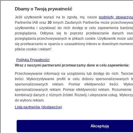
Dbamy o Twoją prywatność
Jeśli użytkownik wyrazi na to zgodę, my, nasze
podmioty stowarzys
Partnerów IAB oraz
30
innych Zaufanych Partnerów może przechowywa
użytkownika i uzyskiwać do nich dostęp w celu zapewnienia bardzi
przeglądania. Odbywa się to poprzez przetwarzanie danych os
przeglądania przechowywanych w plikach cookie. Użytkownik może udzie
KULTURA I STYL
się przetwarzaniu w oparciu o uzasadniony interes w dowolnym momencie
plików cookie i reklam”.
300 filmów, których nie zdążysz obejrzeć
Polityka Prywatności
Wraz z naszymi partnerami przetwarzamy dane w celu zapewnienia:
18.07.2007, 13:06
Aktualizacja:
20.07.2007, 13:25
Przechowywanie informacji na urządzeniu lub dostęp do nich. Tworzeni
treści. Wykorzystywanie profili w celu doboru spersonalizowanych tr
Udostępnij
spersonalizowanych reklam. Pomiar efektywności treści. Wyko
spersonalizowanych reklam. Pomiar efektywności reklam. Rozumienie o
kombinacji danych z różnych źródeł. Rozwój i ulepszanie usług. Wykor
Na siódmej edycji festiwalu filmowego Era Nowe
do wyboru reklam.
Horyzonty pokazanych zostanie ponad 350
Lista partnerów (dostawców)
filmów krótko i długometrażowych. Jednej
osobie w trakcie dziesięciu dni nie uda się
zobaczyć co najmniej 300 z nich – zapewne
Akceptuję
każdego z nich można żałować.