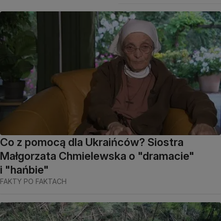
Co z pomocą dla Ukraińców? Siostra
Małgorzata Chmielewska o "dramacie"
i "hańbie"
FAKTY PO FAKTACH