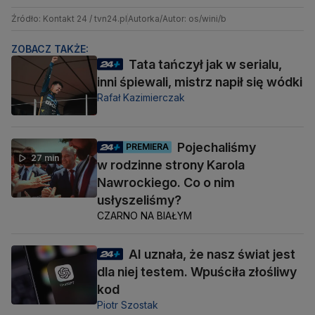
Źródło: Kontakt 24 / tvn24.pl
Autorka/Autor: os/wini/b
ZOBACZ TAKŻE:
Tata tańczył jak w serialu,
inni śpiewali, mistrz napił się wódki
Rafał Kazimierczak
Pojechaliśmy
PREMIERA
27 min
w rodzinne strony Karola
Nawrockiego. Co o nim
usłyszeliśmy?
CZARNO NA BIAŁYM
AI uznała, że nasz świat jest
dla niej testem. Wpuściła złośliwy
kod
Piotr Szostak