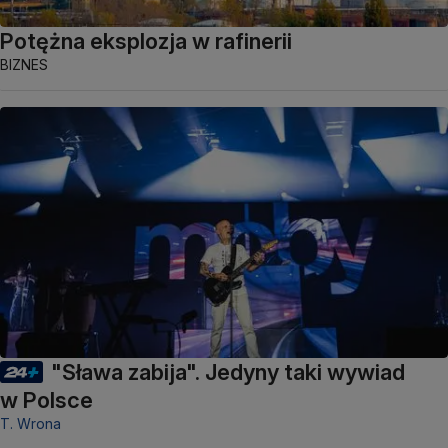
Potężna eksplozja w rafinerii
BIZNES
"Sława zabija". Jedyny taki wywiad
w Polsce
T. Wrona