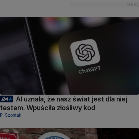
AI uznała, że nasz świat jest dla niej
testem. Wpuściła złośliwy kod
P. Szostak