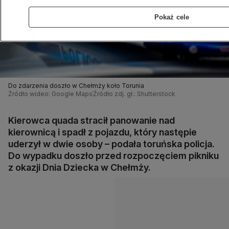
Pokaż cele
Do zdarzenia doszło w Chełmży koło Torunia
Źródło wideo: Google Maps
Źródło zdj. gł.: Shutterstock
Kierowca quada stracił panowanie nad
kierownicą i spadł z pojazdu, który następie
uderzył w dwie osoby – podała toruńska policja.
Do wypadku doszło przed rozpoczęciem pikniku
z okazji Dnia Dziecka w Chełmży.