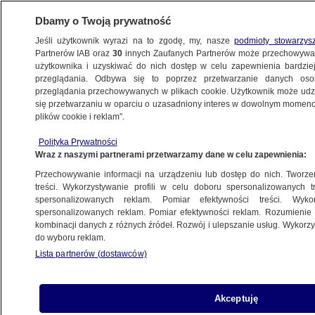
Dbamy o Twoją prywatność
Jeśli użytkownik wyrazi na to zgodę, my, nasze
podmioty stowarzys
Partnerów IAB oraz
30
innych Zaufanych Partnerów może przechowywa
użytkownika i uzyskiwać do nich dostęp w celu zapewnienia bardzi
przeglądania. Odbywa się to poprzez przetwarzanie danych os
przeglądania przechowywanych w plikach cookie. Użytkownik może udzie
KUJAWSKO-POMORSKIE
się przetwarzaniu w oparciu o uzasadniony interes w dowolnym momencie
plików cookie i reklam”.
48-latek spadł z quada, pojazd wjechał
Polityka Prywatności
w uczestników pikniku
Wraz z naszymi partnerami przetwarzamy dane w celu zapewnienia:
Przechowywanie informacji na urządzeniu lub dostęp do nich. Tworzeni
24.05.2025, 12:34
treści. Wykorzystywanie profili w celu doboru spersonalizowanych tr
spersonalizowanych reklam. Pomiar efektywności treści. Wyko
Posłuchaj artykułu
spersonalizowanych reklam. Pomiar efektywności reklam. Rozumienie o
Czyta lektor AI
kombinacji danych z różnych źródeł. Rozwój i ulepszanie usług. Wykor
do wyboru reklam.
Lista partnerów (dostawców)
Akceptuję