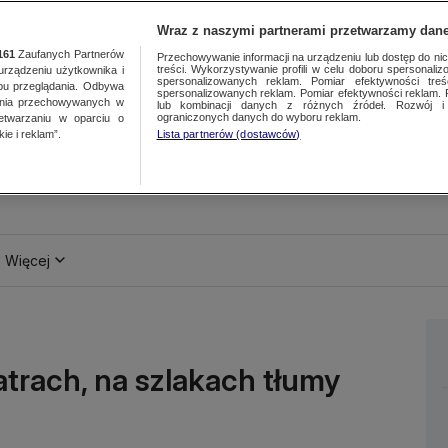
Wraz z naszymi partnerami przetwarzamy dane
161
Zaufanych Partnerów
Przechowywanie informacji na urządzeniu lub dostęp do nich.
treści. Wykorzystywanie profili w celu doboru spersonalizo
ządzeniu użytkownika i
spersonalizowanych reklam. Pomiar efektywności treś
bu przeglądania. Odbywa
spersonalizowanych reklam. Pomiar efektywności reklam. 
ania przechowywanych w
lub kombinacji danych z różnych źródeł. Rozwój i 
ograniczonych danych do wyboru reklam.
zetwarzaniu w oparciu o
ie i reklam”.
Lista partnerów (dostawców)
Więcej
atrach, na szlakach tłumy