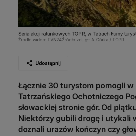
Seria akcji ratunkowych TOPR, w Tatrach tłumy turys
Źródło wideo: TVN24
Źródło zdj. gł.: A. Górka / TOPR
Udostępnij
Łącznie 30 turystom pomogli w
Tatrzańskiego Ochotniczego P
słowackiej stronie gór. Od piątk
Niektórzy gubili drogę i utykali
doznali urazów kończyn czy gło