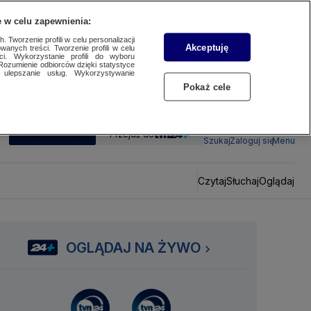
 w celu zapewnienia:
 Tworzenie profili w celu personalizacji
Akceptuję
wanych treści. Tworzenie profili w celu
ci. Wykorzystanie profili do wyboru
Rozumienie odbiorców dzięki statystyce
ulepszanie usług. Wykorzystywanie
Pokaż cele
SUBSKRYBUJ
Przejdź do
Szukaj
Zaloguj się
Menu
Czytaj
Słuchaj
Oglądaj
OGLĄDAJ NA ŻYWO