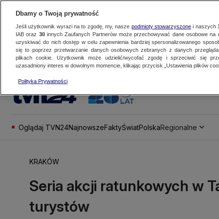
Dbamy o Twoją prywatność
Jeśli użytkownik wyrazi na to zgodę, my, nasze
podmioty stowarzyszone
i naszych
IAB oraz
30
innych Zaufanych Partnerów może przechowywać dane osobowe na ur
uzyskiwać do nich dostęp w celu zapewnienia bardziej spersonalizowanego sposo
się to poprzez przetwarzanie danych osobowych zebranych z danych przegląd
plikach cookie. Użytkownik może udzielić/wycofać zgodę i sprzeciwić się pr
uzasadniony interes w dowolnym momencie, klikając przycisk „Ustawienia plików cook
Polityka Prywatności
Oglądaj TVN24
Najnowsze
Fakty
Świat
Polska
Regionalne
KRAKÓW
Seria akcji ratunkowych w T
turystów