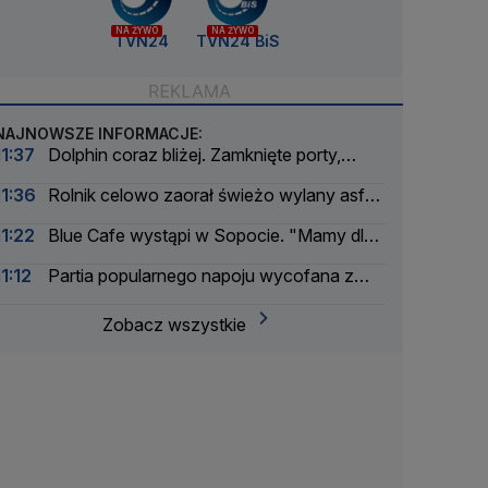
NA ŻYWO
NA ŻYWO
TVN24
TVN24 BiS
NAJNOWSZE INFORMACJE:
11:37
Dolphin coraz bliżej. Zamknięte porty,
odwołane loty
11:36
Rolnik celowo zaorał świeżo wylany asfalt
na drodze
11:22
Blue Cafe wystąpi w Sopocie. "Mamy dla
was niespodziankę"
11:12
Partia popularnego napoju wycofana z
obrotu
Zobacz wszystkie