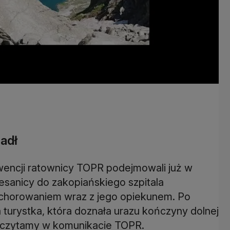
padł
encji ratownicy TOPR podejmowali już w
esanicy do zakopiańskiego szpitala
achorowaniem wraz z jego opiekunem. Po
turystka, która doznała urazu kończyny dolnej
- czytamy w komunikacie TOPR.