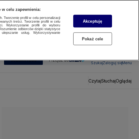
 w celu zapewnienia:
 Tworzenie profili w celu personalizacji
Akceptuję
wanych treści. Tworzenie profili w celu
ci. Wykorzystanie profili do wyboru
Rozumienie odbiorców dzięki statystyce
ulepszanie usług. Wykorzystywanie
Pokaż cele
SUBSKRYBUJ
Przejdź do
Szukaj
Zaloguj się
Menu
Czytaj
Słuchaj
Oglądaj