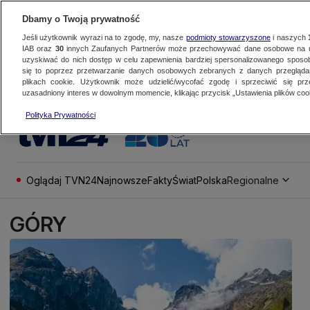
Dbamy o Twoją prywatność
Jeśli użytkownik wyrazi na to zgodę, my, nasze
podmioty stowarzyszone
i naszych
IAB oraz
30
innych Zaufanych Partnerów może przechowywać dane osobowe na ur
uzyskiwać do nich dostęp w celu zapewnienia bardziej spersonalizowanego sposo
się to poprzez przetwarzanie danych osobowych zebranych z danych przegląd
plikach cookie. Użytkownik może udzielić/wycofać zgodę i sprzeciwić się pr
uzasadniony interes w dowolnym momencie, klikając przycisk „Ustawienia plików cook
Polityka Prywatności
Oglądaj TVN24
Najnowsze
Fakty
Świat
Polska
Regionalne
GÓRY