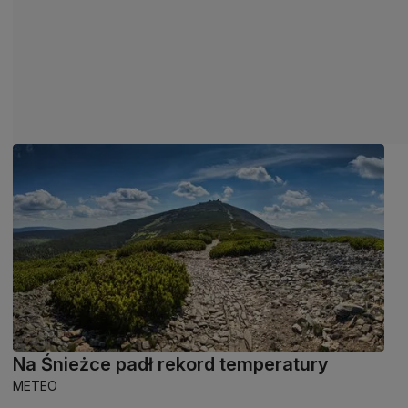
Na Śnieżce padł rekord temperatury
METEO