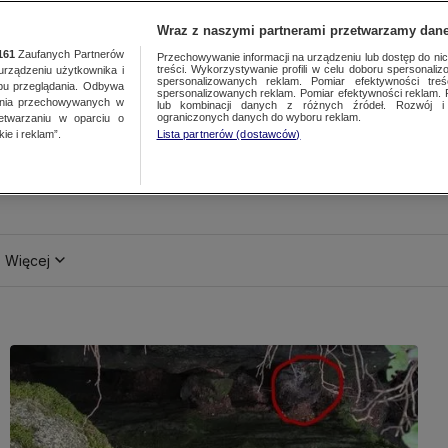
Wraz z naszymi partnerami przetwarzamy dane
161
Zaufanych Partnerów
Przechowywanie informacji na urządzeniu lub dostęp do nich.
treści. Wykorzystywanie profili w celu doboru spersonalizo
ządzeniu użytkownika i
spersonalizowanych reklam. Pomiar efektywności treś
bu przeglądania. Odbywa
spersonalizowanych reklam. Pomiar efektywności reklam. 
ania przechowywanych w
lub kombinacji danych z różnych źródeł. Rozwój i 
ograniczonych danych do wyboru reklam.
zetwarzaniu w oparciu o
ie i reklam”.
Lista partnerów (dostawców)
Więcej