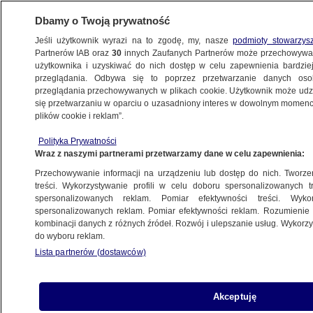
Dbamy o Twoją prywatność
Jeśli użytkownik wyrazi na to zgodę, my, nasze
podmioty stowarzys
Partnerów IAB oraz
30
innych Zaufanych Partnerów może przechowywa
użytkownika i uzyskiwać do nich dostęp w celu zapewnienia bardzi
przeglądania. Odbywa się to poprzez przetwarzanie danych os
przeglądania przechowywanych w plikach cookie. Użytkownik może udzie
KRAKÓW
się przetwarzaniu w oparciu o uzasadniony interes w dowolnym momencie
plików cookie i reklam”.
Zatrzymania w Żandarmerii Wojskowej.
Polityka Prywatności
Prokuratura: pięć osób usłyszało zarzuty
Wraz z naszymi partnerami przetwarzamy dane w celu zapewnienia:
Przechowywanie informacji na urządzeniu lub dostęp do nich. Tworzeni
10.11.2023, 14:35
treści. Wykorzystywanie profili w celu doboru spersonalizowanych tr
spersonalizowanych reklam. Pomiar efektywności treści. Wyko
spersonalizowanych reklam. Pomiar efektywności reklam. Rozumienie o
Udostępnij
kombinacji danych z różnych źródeł. Rozwój i ulepszanie usług. Wykor
do wyboru reklam.
Lista partnerów (dostawców)
Akceptuję