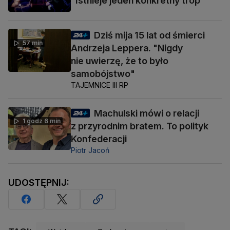
"Istnieje jeden konkretny trop"
Dziś mija 15 lat od śmierci
57 min
Andrzeja Leppera. "Nigdy
nie uwierzę, że to było
samobójstwo"
TAJEMNICE III RP
Machulski mówi o relacji
1 godz 6 min
z przyrodnim bratem. To polityk
Konfederacji
Piotr Jacoń
UDOSTĘPNIJ: