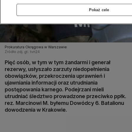
Pokaż cele
Prokuratura Okręgowa w Warszawie
Źródło zdj. gł.: tvn24
Pięć osób, w tym w tym żandarmi i generał
rezerwy, usłyszało zarzuty niedopełnienia
obowiązków, przekroczenia uprawnień i
ujawniania informacji oraz utrudniania
postępowania karnego. Podejrzani mieli
utrudniać śledztwo prowadzone przeciwko ppłk.
rez. Marcinowi M. byłemu Dowódcy 6. Batalionu
dowodzenia w Krakowie.