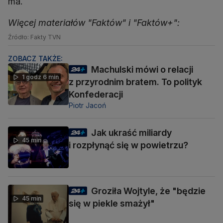
ma.
Więcej materiałów "Faktów" i "Faktów+":
Źródło: Fakty TVN
ZOBACZ TAKŻE:
Machulski mówi o relacji
1 godz 6 min
z przyrodnim bratem. To polityk
Konfederacji
Piotr Jacoń
Jak ukraść miliardy
45 min
i rozpłynąć się w powietrzu?
Groziła Wojtyle, że "będzie
45 min
się w piekle smażył"