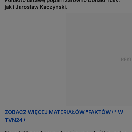
Ponadto ustawę poparli zarówno Donald Tusk,
jak i Jarosław Kaczyński.
ZOBACZ WIĘCEJ MATERIAŁÓW "FAKTÓW+" W
TVN24+