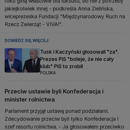
roku giną właściwie dla luksusu, bo nie z potrzeby
jakiejkolwiek innej - podkreśla Anna Zielińska,
wiceprezeska Fundacji "Międzynarodowy Ruch na
Rzecz Zwierząt - VIVA!".
DOWIEDZ SIĘ WIĘCEJ:
Tusk i Kaczyński głosowali "za".
Prezes PiS "boleje, że nie cały
klub" PiS to zrobił
POLSKA
Przeciw ustawie byli Konfederacja i
minister rolnictwa
Parlament przyjął ustawę ponad podziałami.
Zdecydowanie przeciw byli tylko Konfederacja i
szef resortu rolnictwa. - Ja głosowałem przeciwko