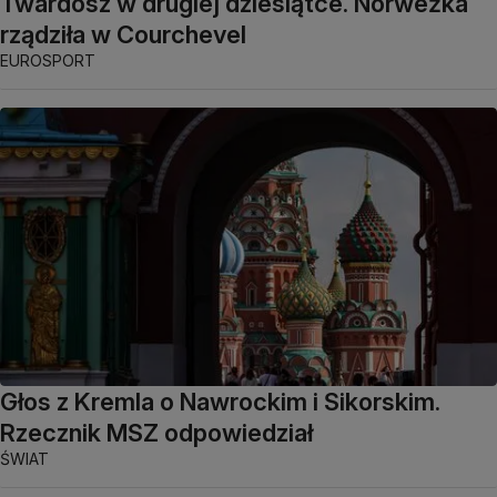
Twardosz w drugiej dziesiątce. Norweżka
rządziła w Courchevel
EUROSPORT
Głos z Kremla o Nawrockim i Sikorskim.
Rzecznik MSZ odpowiedział
ŚWIAT