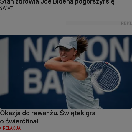
Stan zdrowia Joe Bidena pogorszył się
ŚWIAT
Okazja do rewanżu. Świątek gra
o ćwierćfinał
RELACJA