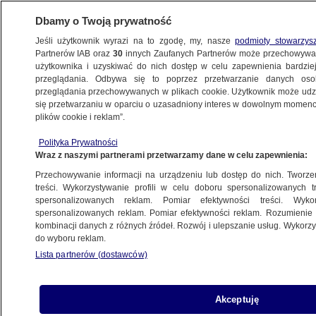
Dbamy o Twoją prywatność
Jeśli użytkownik wyrazi na to zgodę, my, nasze
podmioty stowarzys
Partnerów IAB oraz
30
innych Zaufanych Partnerów może przechowywa
użytkownika i uzyskiwać do nich dostęp w celu zapewnienia bardzi
przeglądania. Odbywa się to poprzez przetwarzanie danych os
przeglądania przechowywanych w plikach cookie. Użytkownik może udzie
FAKTY
się przetwarzaniu w oparciu o uzasadniony interes w dowolnym momencie
plików cookie i reklam”.
Ustawa o zakazie hodowli zwierząt
Polityka Prywatności
futerkowych u prezydenta. Co
Wraz z naszymi partnerami przetwarzamy dane w celu zapewnienia:
o tej sprawie sądzą Polacy?
Przechowywanie informacji na urządzeniu lub dostęp do nich. Tworzeni
treści. Wykorzystywanie profili w celu doboru spersonalizowanych tr
spersonalizowanych reklam. Pomiar efektywności treści. Wyko
Marzanna Zielińska
spersonalizowanych reklam. Pomiar efektywności reklam. Rozumienie o
13.11.2025, 22:11
kombinacji danych z różnych źródeł. Rozwój i ulepszanie usług. Wykor
do wyboru reklam.
Lista partnerów (dostawców)
Posłuchaj artykułu
Czyta lektor AI
Akceptuję