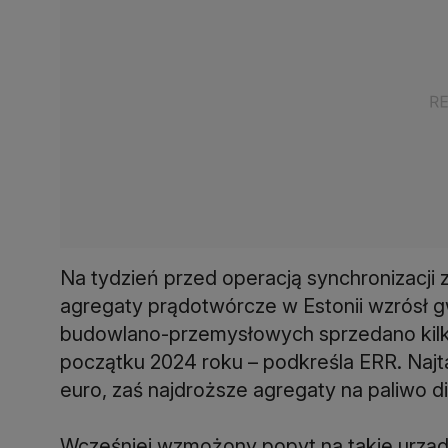
Na tydzień przed operacją synchronizacji 
agregaty prądotwórcze w Estonii wzrósł g
budowlano-przemysłowych sprzedano kilkad
początku 2024 roku – podkreśla ERR. Najt
euro, zaś najdroższe agregaty na paliwo di
Wcześniej wzmożony popyt na takie urząd