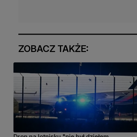
ZOBACZ TAKŻE:
Dron na lotnisku "nie był dziełem