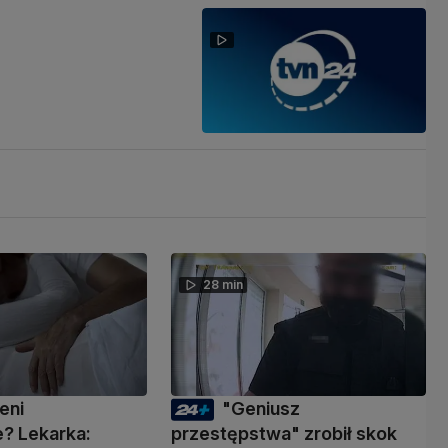
28 min
eni
"Geniusz
? Lekarka:
przestępstwa" zrobił skok