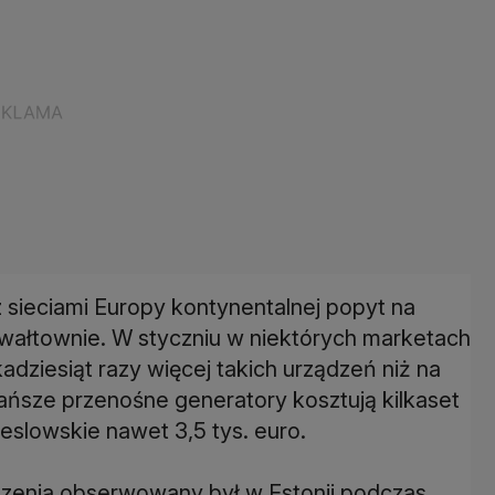
z sieciami Europy kontynentalnej popyt na
wałtownie. W styczniu w niektórych marketach
ziesiąt razy więcej takich urządzeń niż na
ańsze przenośne generatory kosztują kilkaset
eslowskie nawet 3,5 tys. euro.
zenia obserwowany był w Estonii podczas