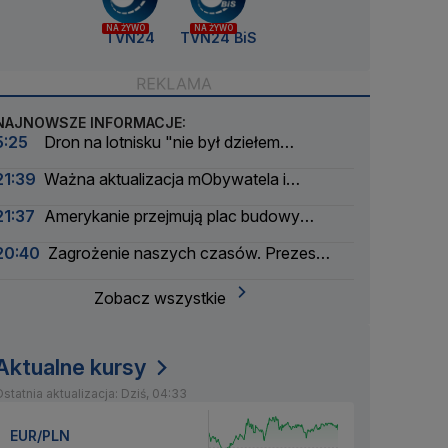
NA ŻYWO
NA ŻYWO
TVN24
TVN24 BiS
NAJNOWSZE INFORMACJE:
5:25
Dron na lotnisku "nie był dziełem
amatorów". Pierwsze ustalenia
21:39
Ważna aktualizacja mObywatela i
problemy. Zgłoszenia użytkowników
21:37
Amerykanie przejmują plac budowy
pierwszej polskiej elektrowni atomowej
20:40
Zagrożenie naszych czasów. Prezes
wielkiego banku apeluje
Zobacz wszystkie
Aktualne kursy
statnia aktualizacja: Dziś, 04:33
EUR/PLN