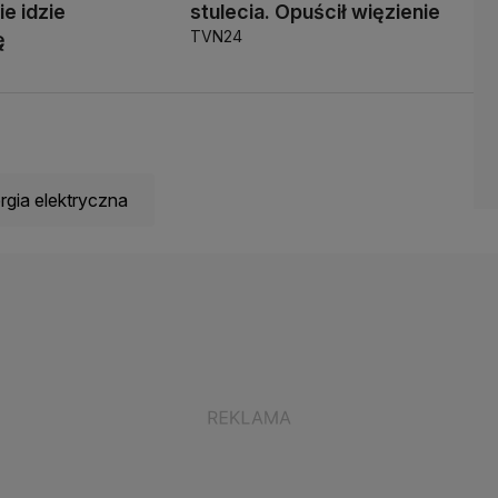
ie idzie
stulecia. Opuścił więzienie
TVN24
ę
rgia elektryczna