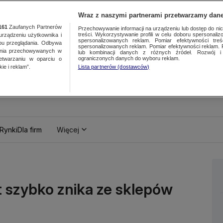
Wraz z naszymi partnerami przetwarzamy dane
161
Zaufanych Partnerów
Przechowywanie informacji na urządzeniu lub dostęp do nich.
treści. Wykorzystywanie profili w celu doboru spersonalizo
ządzeniu użytkownika i
spersonalizowanych reklam. Pomiar efektywności treś
bu przeglądania. Odbywa
spersonalizowanych reklam. Pomiar efektywności reklam. 
ania przechowywanych w
lub kombinacji danych z różnych źródeł. Rozwój i 
ograniczonych danych do wyboru reklam.
zetwarzaniu w oparciu o
ie i reklam”.
Lista partnerów (dostawców)
Rynki
Dla firm
Więcej
t szybko znika ze sklepów