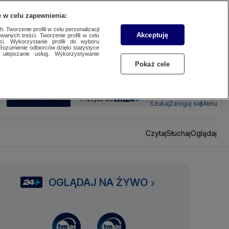
 w celu zapewnienia:
 Tworzenie profili w celu personalizacji
Akceptuję
wanych treści. Tworzenie profili w celu
ci. Wykorzystanie profili do wyboru
Rozumienie odbiorców dzięki statystyce
ulepszanie usług. Wykorzystywanie
Pokaż cele
SUBSKRYBUJ
Przejdź do
Szukaj
Zaloguj się
Menu
Czytaj
Słuchaj
Oglądaj
OGLĄDAJ NA ŻYWO