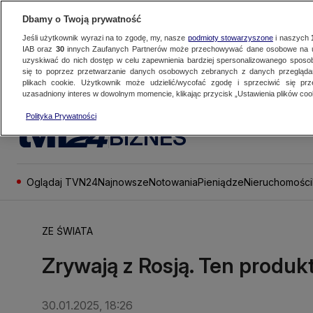
Dbamy o Twoją prywatność
Jeśli użytkownik wyrazi na to zgodę, my, nasze
podmioty stowarzyszone
i naszych
IAB oraz
30
innych Zaufanych Partnerów może przechowywać dane osobowe na ur
uzyskiwać do nich dostęp w celu zapewnienia bardziej spersonalizowanego sposo
się to poprzez przetwarzanie danych osobowych zebranych z danych przegląd
plikach cookie. Użytkownik może udzielić/wycofać zgodę i sprzeciwić się pr
uzasadniony interes w dowolnym momencie, klikając przycisk „Ustawienia plików cook
Polityka Prywatności
BIZNES
Oglądaj TVN24
Najnowsze
Notowania
Pieniądze
Nieruchomości
ZE ŚWIATA
Zrywają z Rosją. Ten produk
30.01.2025, 18:26