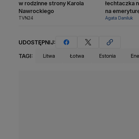
w rodzinne strony Karola
łechtaczka n
Nawrockiego
na emerytur
TVN24
Agata Daniluk
UDOSTĘPNIJ:
TAGI:
Litwa
Łotwa
Estonia
Ene