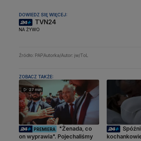
DOWIEDZ SIĘ WIĘCEJ:
TVN24
NA ŻYWO
Źródło: PAP
Autorka/Autor: jw/ToL
ZOBACZ TAKŻE:
27 min
"Żenada, co
Spóźni
PREMIERA
on wyprawia". Pojechaliśmy
kochankowie