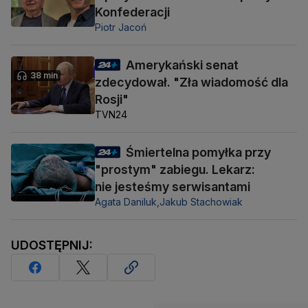
Konfederacji
Piotr Jacoń
Amerykański senat
38 min
zdecydował. "Zła wiadomość dla
Rosji"
TVN24
Śmiertelna pomyłka przy
"prostym" zabiegu. Lekarz:
nie jesteśmy serwisantami
Agata Daniluk,
Jakub Stachowiak
UDOSTĘPNIJ: