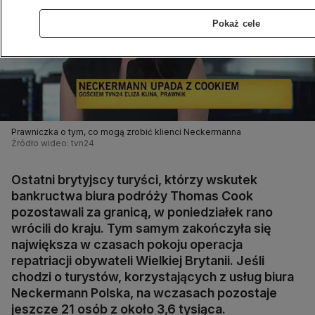
Pokaż cele
Prawniczka o tym, co mogą zrobić klienci Neckermanna
Źródło wideo: tvn24
Ostatni brytyjscy turyści, którzy wskutek
bankructwa biura podróży Thomas Cook
pozostawali za granicą, w poniedziałek rano
wrócili do kraju. Tym samym zakończyła się
największa w czasach pokoju operacja
repatriacji obywateli Wielkiej Brytanii. Jeśli
chodzi o turystów, korzystających z usług biura
Neckermann Polska, na wczasach pozostaje
jeszcze 21 osób z około 3,6 tysiąca.