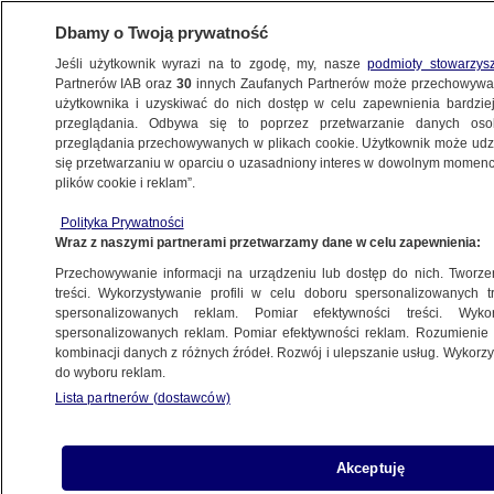
Dbamy o Twoją prywatność
Jeśli użytkownik wyrazi na to zgodę, my, nasze
podmioty stowarzys
Partnerów IAB oraz
30
innych Zaufanych Partnerów może przechowywa
BIZNES
użytkownika i uzyskiwać do nich dostęp w celu zapewnienia bardzi
przeglądania. Odbywa się to poprzez przetwarzanie danych os
przeglądania przechowywanych w plikach cookie. Użytkownik może udzie
ZE ŚWIATA
się przetwarzaniu w oparciu o uzasadniony interes w dowolnym momencie
plików cookie i reklam”.
150 tysięcy osób, 46 wyczarterowanych
Polityka Prywatności
samolotów. "Największa w czasach
Wraz z naszymi partnerami przetwarzamy dane w celu zapewnienia:
pokojowych repatriacja"
Przechowywanie informacji na urządzeniu lub dostęp do nich. Tworzeni
treści. Wykorzystywanie profili w celu doboru spersonalizowanych tr
7.10.2019, 21:11
spersonalizowanych reklam. Pomiar efektywności treści. Wyko
spersonalizowanych reklam. Pomiar efektywności reklam. Rozumienie o
kombinacji danych z różnych źródeł. Rozwój i ulepszanie usług. Wykor
Udostępnij
do wyboru reklam.
Lista partnerów (dostawców)
Akceptuję