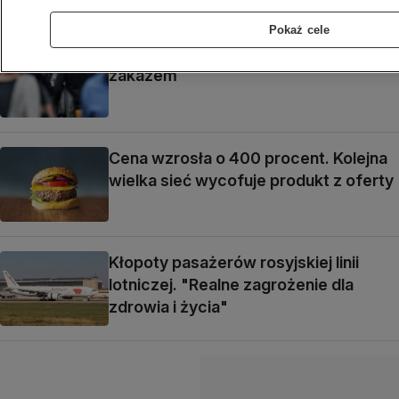
Pokaż cele
Popularna chińska aplikacja z kolejnym
zakazem
Cena wzrosła o 400 procent. Kolejna
wielka sieć wycofuje produkt z oferty
Kłopoty pasażerów rosyjskiej linii
lotniczej. "Realne zagrożenie dla
zdrowia i życia"