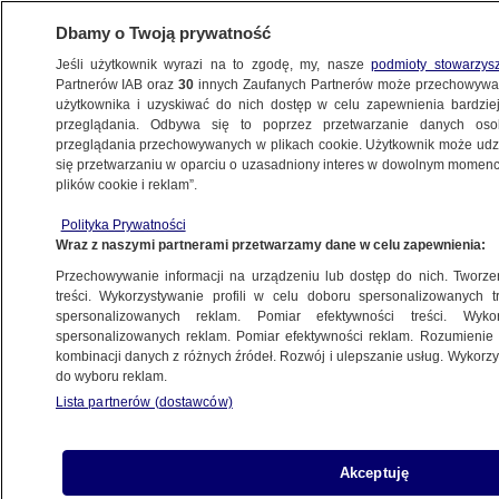
Dbamy o Twoją prywatność
Jeśli użytkownik wyrazi na to zgodę, my, nasze
podmioty stowarzys
Partnerów IAB oraz
30
innych Zaufanych Partnerów może przechowywa
BIZNES
użytkownika i uzyskiwać do nich dostęp w celu zapewnienia bardzi
przeglądania. Odbywa się to poprzez przetwarzanie danych os
przeglądania przechowywanych w plikach cookie. Użytkownik może udzie
ZE ŚWIATA
się przetwarzaniu w oparciu o uzasadniony interes w dowolnym momencie
plików cookie i reklam”.
Walczą z trzycyfrową inflacją. Rząd
ogłosił porozumienie
Polityka Prywatności
Wraz z naszymi partnerami przetwarzamy dane w celu zapewnienia:
z supermarketami
Przechowywanie informacji na urządzeniu lub dostęp do nich. Tworzeni
treści. Wykorzystywanie profili w celu doboru spersonalizowanych tr
Władimir Putin ma duży problem. "O
spersonalizowanych reklam. Pomiar efektywności treści. Wyko
spersonalizowanych reklam. Pomiar efektywności reklam. Rozumienie o
losie rosyjskiej gospodarki zdecyduje
kombinacji danych z różnych źródeł. Rozwój i ulepszanie usług. Wykor
głębia agresji"
do wyboru reklam.
Lista partnerów (dostawców)
Statki widmo, które pomagają Rosji
kontynuować wojnę
Akceptuję