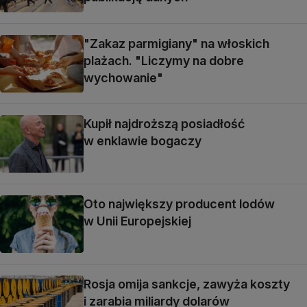
"Zakaz parmigiany" na włoskich
plażach. "Liczymy na dobre
wychowanie"
Kupił najdroższą posiadłość
w enklawie bogaczy
Oto największy producent lodów
w Unii Europejskiej
Rosja omija sankcje, zawyża koszty
i zarabia miliardy dolarów