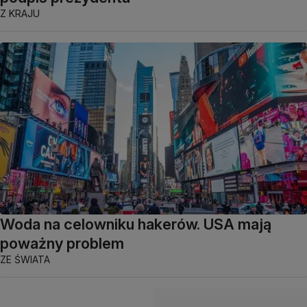
Z KRAJU
Woda na celowniku hakerów. USA mają
poważny problem
ZE ŚWIATA