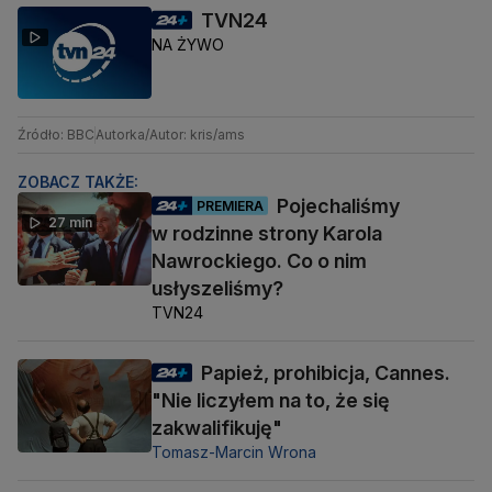
TVN24
NA ŻYWO
Źródło: BBC
Autorka/Autor: kris/ams
ZOBACZ TAKŻE:
Pojechaliśmy
PREMIERA
27 min
w rodzinne strony Karola
Nawrockiego. Co o nim
usłyszeliśmy?
TVN24
Papież, prohibicja, Cannes.
"Nie liczyłem na to, że się
zakwalifikuję"
Tomasz-Marcin Wrona