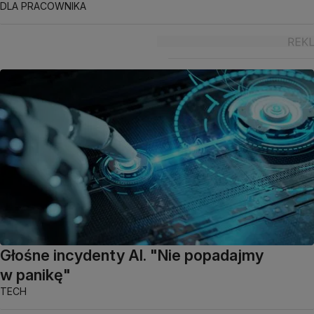
DLA PRACOWNIKA
Głośne incydenty AI. "Nie popadajmy
w panikę"
TECH