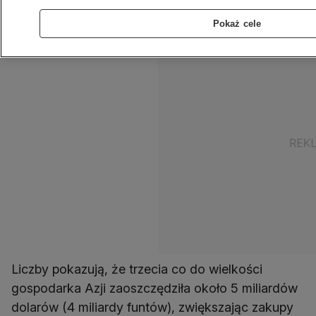
indyjskiego, kontrolowanego przez państwo,
pożyczkodawcy Bank of Baroda.
Pokaż cele
Liczby pokazują, że trzecia co do wielkości
gospodarka Azji zaoszczędziła około 5 miliardów
dolarów (4 miliardy funtów), zwiększając zakupy