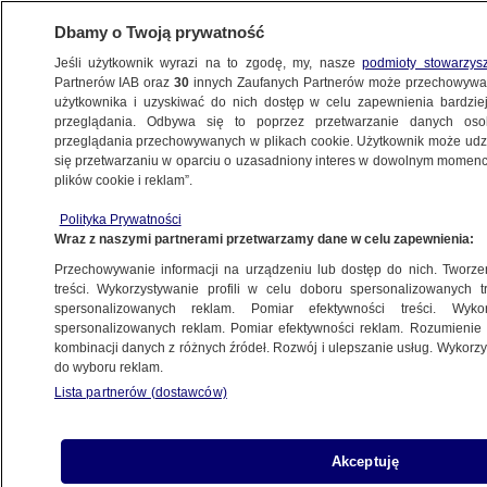
Dbamy o Twoją prywatność
Jeśli użytkownik wyrazi na to zgodę, my, nasze
podmioty stowarzys
Partnerów IAB oraz
30
innych Zaufanych Partnerów może przechowywa
BIZNES
użytkownika i uzyskiwać do nich dostęp w celu zapewnienia bardzi
przeglądania. Odbywa się to poprzez przetwarzanie danych os
przeglądania przechowywanych w plikach cookie. Użytkownik może udzie
ZE ŚWIATA
się przetwarzaniu w oparciu o uzasadniony interes w dowolnym momencie
plików cookie i reklam”.
Trzecia gospodarka Azji napędzana
Polityka Prywatności
rosyjską ropą. Odnotowano 10-krotny
Wraz z naszymi partnerami przetwarzamy dane w celu zapewnienia:
wzrost importu
Przechowywanie informacji na urządzeniu lub dostęp do nich. Tworzeni
treści. Wykorzystywanie profili w celu doboru spersonalizowanych tr
11.05.2023, 11:06
spersonalizowanych reklam. Pomiar efektywności treści. Wyko
spersonalizowanych reklam. Pomiar efektywności reklam. Rozumienie o
kombinacji danych z różnych źródeł. Rozwój i ulepszanie usług. Wykor
Udostępnij
do wyboru reklam.
Lista partnerów (dostawców)
Import rosyjskiej ropy do Indii wzrósł w zeszłym
roku dziesięciokrotnie - poinformował portal
brytyjskiej stacji BBC, powołując się na dane
Akceptuję