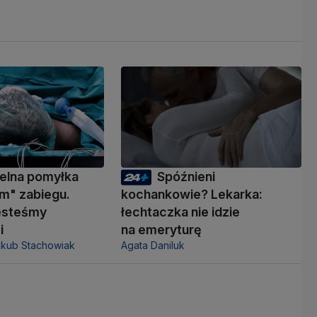
elna pomyłka
Spóźnieni
m" zabiegu.
kochankowie? Lekarka:
jesteśmy
łechtaczka nie idzie
i
na emeryturę
akub Stachowiak
Agata Daniluk