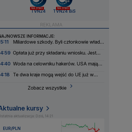
NA ŻYWO
NA ŻYWO
TVN24
TVN24 BiS
NAJNOWSZE INFORMACJE:
15:11
Miliardowe szkody. Byli członkowie władz
Orlenu z aktem oskarżenia
14:59
Opłata już przy składaniu wniosku. Jest
podpis prezydenta
14:40
Woda na celowniku hakerów. USA mają
poważny problem
14:18
Te dwa kraje mogą wejść do UE już w
2028 roku
Zobacz wszystkie
Aktualne kursy
statnia aktualizacja: Dziś, 14:21
EUR/PLN