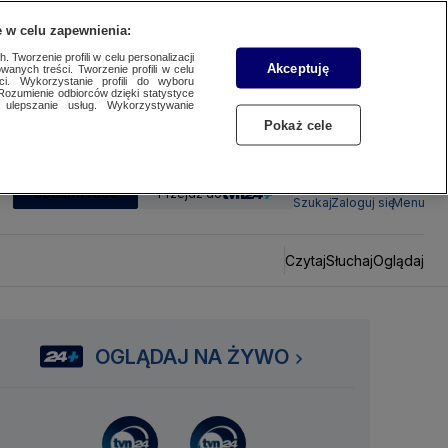
 w celu zapewnienia:
 Tworzenie profili w celu personalizacji
Akceptuję
wanych treści. Tworzenie profili w celu
ci. Wykorzystanie profili do wyboru
Rozumienie odbiorców dzięki statystyce
ulepszanie usług. Wykorzystywanie
Pokaż cele
SUBSKRYBUJ
Przejdź do
Szukaj
Zaloguj się
Menu
Czytaj
Słuchaj
Oglądaj
OGLĄDAJ NA ŻYWO