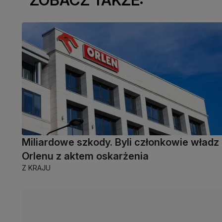
Miliardowe szkody. Byli członkowie władz
Orlenu z aktem oskarżenia
Z KRAJU