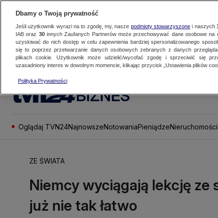
Dbamy o Twoją prywatność
Jeśli użytkownik wyrazi na to zgodę, my, nasze
podmioty stowarzyszone
i naszych
IAB oraz
30
innych Zaufanych Partnerów może przechowywać dane osobowe na ur
uzyskiwać do nich dostęp w celu zapewnienia bardziej spersonalizowanego sposo
się to poprzez przetwarzanie danych osobowych zebranych z danych przegląd
plikach cookie. Użytkownik może udzielić/wycofać zgodę i sprzeciwić się pr
uzasadniony interes w dowolnym momencie, klikając przycisk „Ustawienia plików cook
Polityka Prywatności
BIZNES
Oglądaj TVN24
Najnowsze
Notowania
Pieniądze
Nieruchomości
ZE ŚWIATA
Niemcy wyciągają lekcję ze s
już nie tak łatwo