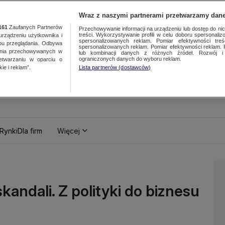
Wraz z naszymi partnerami przetwarzamy dane
161
Zaufanych Partnerów
Przechowywanie informacji na urządzeniu lub dostęp do nich.
treści. Wykorzystywanie profili w celu doboru spersonalizo
ządzeniu użytkownika i
spersonalizowanych reklam. Pomiar efektywności treś
bu przeglądania. Odbywa
spersonalizowanych reklam. Pomiar efektywności reklam. 
ania przechowywanych w
lub kombinacji danych z różnych źródeł. Rozwój i 
ograniczonych danych do wyboru reklam.
zetwarzaniu w oparciu o
ie i reklam”.
Lista partnerów (dostawców)
Rynki
Dla firm
Więcej
kandali. Z polityki do biznesu