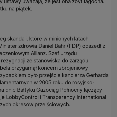
y ustawy uważają, że jest ona zbyt łagodna.
ku na piątek.
eg skandali, które w minionych latach
inister zdrowia Daniel Bahr (FDP) odszedł z
eczeniowym Allianz. Szef urzędu
 rezygnacji ze stanowiska do zarządu
ebela przygarnął koncern zbrojeniowy
rzypadkiem było przejście kanclerza Gerharda
lamentarnych w 2005 roku do rosyjsko-
 na dnie Bałtyku Gazociąg Północny łączący
e LobbyControl i Transparency International
szych okresów przejściowych.