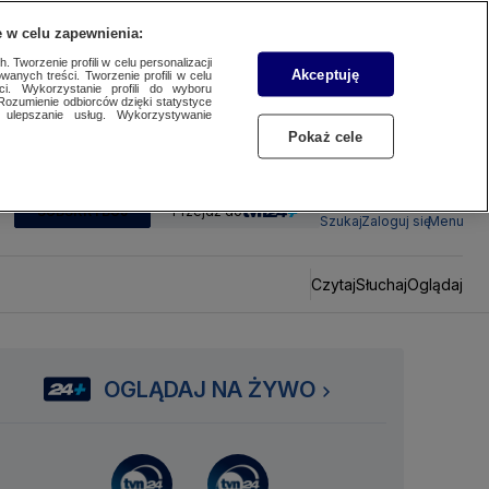
 w celu zapewnienia:
 Tworzenie profili w celu personalizacji
Akceptuję
wanych treści. Tworzenie profili w celu
ci. Wykorzystanie profili do wyboru
Rozumienie odbiorców dzięki statystyce
ulepszanie usług. Wykorzystywanie
Pokaż cele
SUBSKRYBUJ
Przejdź do
Szukaj
Zaloguj się
Menu
Czytaj
Słuchaj
Oglądaj
OGLĄDAJ NA ŻYWO