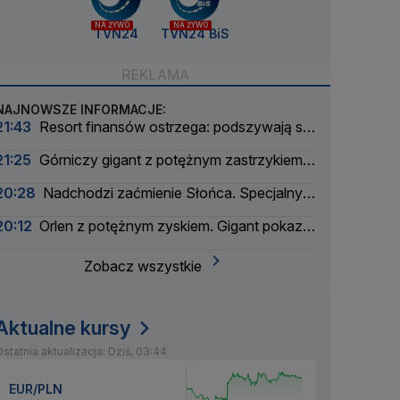
NA ŻYWO
NA ŻYWO
TVN24
TVN24 BiS
NAJNOWSZE INFORMACJE:
21:43
Resort finansów ostrzega: podszywają się
pod skarbówkę
21:25
Górniczy gigant z potężnym zastrzykiem
finansowym. "Może ustabilizować sytuację"
20:28
Nadchodzi zaćmienie Słońca. Specjalny
zespół oceni zagrożenie
20:12
Orlen z potężnym zyskiem. Gigant pokazał
wyniki
Zobacz wszystkie
Aktualne kursy
statnia aktualizacja: Dziś, 03:44
EUR/PLN