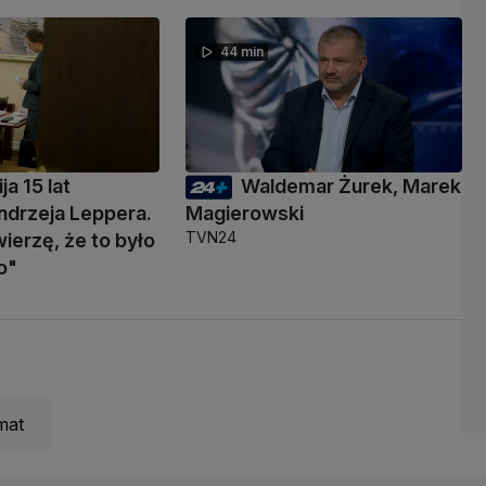
44 min
ja 15 lat
Waldemar Żurek, Marek
ndrzeja Leppera.
Magierowski
TVN24
wierzę, że to było
o"
mat