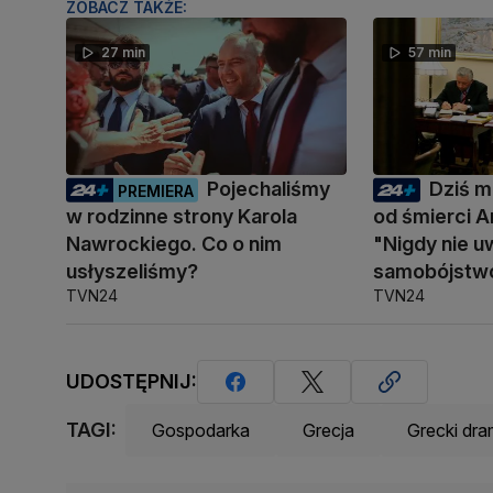
ZOBACZ TAKŻE:
27 min
57 min
Pojechaliśmy
Dziś mi
PREMIERA
w rodzinne strony Karola
od śmierci A
Nawrockiego. Co o nim
"Nigdy nie u
usłyszeliśmy?
samobójstw
TVN24
TVN24
UDOSTĘPNIJ:
TAGI:
Gospodarka
Grecja
Grecki dra