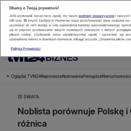
Dbamy o Twoją prywatność
Jeśli użytkownik wyrazi na to zgodę, my, nasze
podmioty stowarzyszone
i naszych
IAB oraz
30
innych Zaufanych Partnerów może przechowywać dane osobowe na ur
uzyskiwać do nich dostęp w celu zapewnienia bardziej spersonalizowanego sposo
się to poprzez przetwarzanie danych osobowych zebranych z danych przegląd
plikach cookie. Użytkownik może udzielić/wycofać zgodę i sprzeciwić się pr
uzasadniony interes w dowolnym momencie, klikając przycisk „Ustawienia plików cook
Polityka Prywatności
BIZNES
Oglądaj TVN24
Najnowsze
Notowania
Pieniądze
Nieruchomości
ZE ŚWIATA
Noblista porównuje Polskę i
różnica