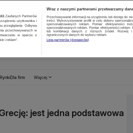
Wraz z naszymi partnerami przetwarzamy dane
161
Zaufanych Partnerów
Przechowywanie informacji na urządzeniu lub dostęp do nich.
treści. Wykorzystywanie profili w celu doboru spersonalizo
ządzeniu użytkownika i
spersonalizowanych reklam. Pomiar efektywności treś
bu przeglądania. Odbywa
spersonalizowanych reklam. Pomiar efektywności reklam. 
ania przechowywanych w
lub kombinacji danych z różnych źródeł. Rozwój i 
ograniczonych danych do wyboru reklam.
zetwarzaniu w oparciu o
ie i reklam”.
Lista partnerów (dostawców)
Rynki
Dla firm
Więcej
 Grecję: jest jedna podstawowa