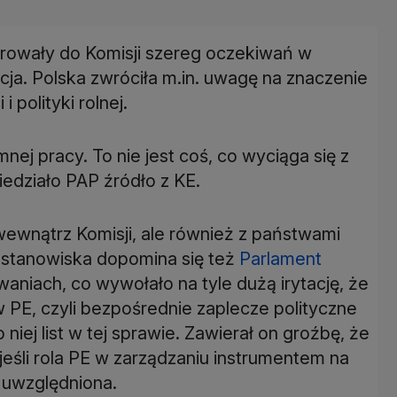
ierowały do Komisji szereg oczekiwań w
cja. Polska zwróciła m.in. uwagę na znaczenie
 polityki rolnej.
j pracy. To nie jest coś, co wyciąga się z
wiedziało PAP źródło z KE.
 wewnątrz Komisji, ale również z państwami
 stanowiska dopomina się też
Parlament
aniach, co wywołało na tyle dużą irytację, że
w PE, czyli bezpośrednie zaplecze polityczne
iej list w tej sprawie. Zawierał on groźbę, że
eśli rola PE w zarządzaniu instrumentem na
 uwzględniona.