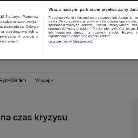
Wraz z naszymi partnerami przetwarzamy dane
161
Zaufanych Partnerów
Przechowywanie informacji na urządzeniu lub dostęp do nich.
treści. Wykorzystywanie profili w celu doboru spersonalizo
ządzeniu użytkownika i
spersonalizowanych reklam. Pomiar efektywności treś
bu przeglądania. Odbywa
spersonalizowanych reklam. Pomiar efektywności reklam. 
ania przechowywanych w
lub kombinacji danych z różnych źródeł. Rozwój i 
ograniczonych danych do wyboru reklam.
zetwarzaniu w oparciu o
ie i reklam”.
Lista partnerów (dostawców)
Rynki
Dla firm
Więcej
 na czas kryzysu