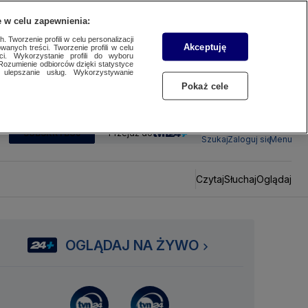
 w celu zapewnienia:
 Tworzenie profili w celu personalizacji
Akceptuję
wanych treści. Tworzenie profili w celu
ci. Wykorzystanie profili do wyboru
Rozumienie odbiorców dzięki statystyce
ulepszanie usług. Wykorzystywanie
Pokaż cele
SUBSKRYBUJ
Przejdź do
Szukaj
Zaloguj się
Menu
Czytaj
Słuchaj
Oglądaj
OGLĄDAJ NA ŻYWO