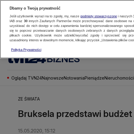
Dbamy o Twoją prywatność
Jeśli użytkownik wyrazi na to zgodę, my, nasze
podmioty stowarzyszone
i naszych
IAB oraz
30
innych Zaufanych Partnerów może przechowywać dane osobowe na ur
uzyskiwać do nich dostęp w celu zapewnienia bardziej spersonalizowanego sposo
się to poprzez przetwarzanie danych osobowych zebranych z danych przegląd
plikach cookie. Użytkownik może udzielić/wycofać zgodę i sprzeciwić się pr
uzasadniony interes w dowolnym momencie, klikając przycisk „Ustawienia plików cook
Polityka Prywatności
BIZNES
Oglądaj TVN24
Najnowsze
Notowania
Pieniądze
Nieruchomości
ZE ŚWIATA
Bruksela przedstawi budżet
15.05.2020, 15:12