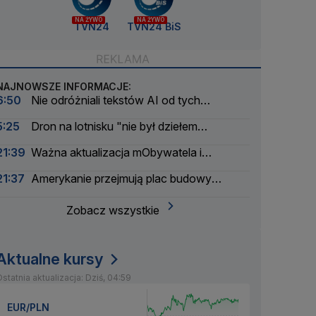
NA ŻYWO
NA ŻYWO
TVN24
TVN24 BiS
NAJNOWSZE INFORMACJE:
6:50
Nie odróżniali tekstów AI od tych
napisanych przez ludzi. Wyniki nowego badania
5:25
Dron na lotnisku "nie był dziełem
amatorów". Pierwsze ustalenia
21:39
Ważna aktualizacja mObywatela i
problemy. Zgłoszenia użytkowników
21:37
Amerykanie przejmują plac budowy
pierwszej polskiej elektrowni atomowej
Zobacz wszystkie
Aktualne kursy
statnia aktualizacja: Dziś, 04:59
EUR/PLN