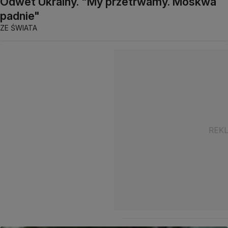
Odwet Ukrainy. "My przetrwamy. Moskwa
padnie"
ZE ŚWIATA