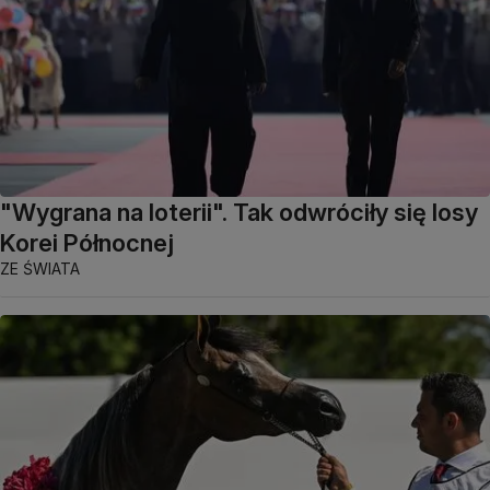
"Wygrana na loterii". Tak odwróciły się losy
Korei Północnej
ZE ŚWIATA