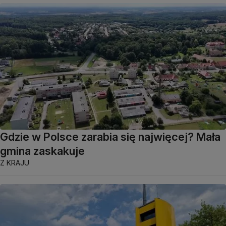
Gdzie w Polsce zarabia się najwięcej? Mała
gmina zaskakuje
Z KRAJU