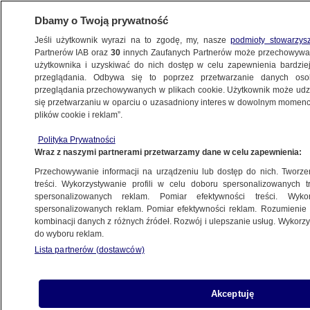
Dbamy o Twoją prywatność
Jeśli użytkownik wyrazi na to zgodę, my, nasze
podmioty stowarzys
Partnerów IAB oraz
30
innych Zaufanych Partnerów może przechowywa
BIZNES
użytkownika i uzyskiwać do nich dostęp w celu zapewnienia bardzi
przeglądania. Odbywa się to poprzez przetwarzanie danych os
przeglądania przechowywanych w plikach cookie. Użytkownik może udzie
ZE ŚWIATA
się przetwarzaniu w oparciu o uzasadniony interes w dowolnym momencie
plików cookie i reklam”.
Hakerzy najczęściej atakują firmy
Polityka Prywatności
farmaceutyczne i chemiczne
Wraz z naszymi partnerami przetwarzamy dane w celu zapewnienia:
Przechowywanie informacji na urządzeniu lub dostęp do nich. Tworzeni
18.02.2015, 20:16
treści. Wykorzystywanie profili w celu doboru spersonalizowanych tr
spersonalizowanych reklam. Pomiar efektywności treści. Wyko
spersonalizowanych reklam. Pomiar efektywności reklam. Rozumienie o
Udostępnij
kombinacji danych z różnych źródeł. Rozwój i ulepszanie usług. Wykor
do wyboru reklam.
Lista partnerów (dostawców)
Akceptuję