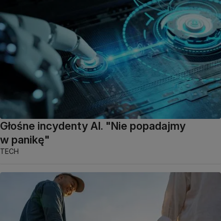
Głośne incydenty AI. "Nie popadajmy
w panikę"
TECH