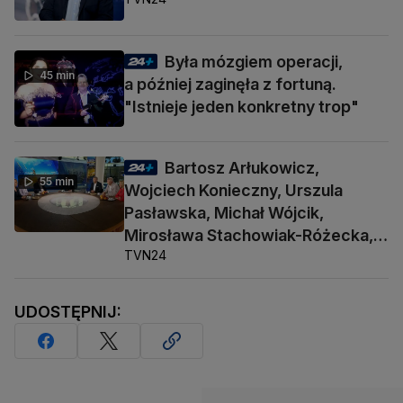
Była mózgiem operacji,
45 min
a później zaginęła z fortuną.
"Istnieje jeden konkretny trop"
Bartosz Arłukowicz,
55 min
Wojciech Konieczny, Urszula
Pasławska, Michał Wójcik,
Mirosława Stachowiak-Różecka,
TVN24
Barbara Socha
UDOSTĘPNIJ: