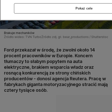
Pokaż cele
Brakuje mechaników
Źródło wideo: TVN Turbo
Źródło zdj. gł.: bear_productions / Shutterstock
Ford przekazał w środę, że zwolni około 14
procent pracowników w Europie. Koncern
tłumaczy to słabym popytem na auta
elektryczne, brakiem wsparcia władz oraz
rosnącą konkurencją ze strony chińskich
producentów - donosi agencja Reutera. Pracę w
fabrykach giganta motoryzacyjnego stracić mają
cztery tysiące osób.