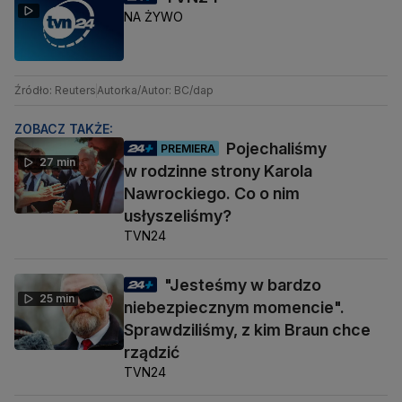
NA ŻYWO
Źródło: Reuters
Autorka/Autor: BC/dap
ZOBACZ TAKŻE:
Pojechaliśmy
PREMIERA
27 min
w rodzinne strony Karola
Nawrockiego. Co o nim
usłyszeliśmy?
TVN24
"Jesteśmy w bardzo
25 min
niebezpiecznym momencie".
Sprawdziliśmy, z kim Braun chce
rządzić
TVN24