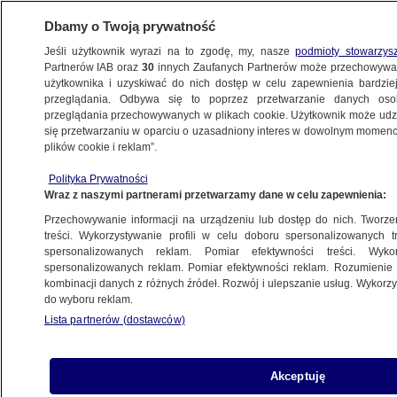
Dbamy o Twoją prywatność
Jeśli użytkownik wyrazi na to zgodę, my, nasze
podmioty stowarzys
Partnerów IAB oraz
30
innych Zaufanych Partnerów może przechowywa
BIZNES
użytkownika i uzyskiwać do nich dostęp w celu zapewnienia bardzi
przeglądania. Odbywa się to poprzez przetwarzanie danych os
przeglądania przechowywanych w plikach cookie. Użytkownik może udzie
ZE ŚWIATA
się przetwarzaniu w oparciu o uzasadniony interes w dowolnym momencie
plików cookie i reklam”.
Fala zwolnień w branży. Decyzja giganta
Polityka Prywatności
Wraz z naszymi partnerami przetwarzamy dane w celu zapewnienia:
20.11.2024, 16:58
Przechowywanie informacji na urządzeniu lub dostęp do nich. Tworzeni
treści. Wykorzystywanie profili w celu doboru spersonalizowanych tr
Udostępnij
spersonalizowanych reklam. Pomiar efektywności treści. Wyko
spersonalizowanych reklam. Pomiar efektywności reklam. Rozumienie o
kombinacji danych z różnych źródeł. Rozwój i ulepszanie usług. Wykor
do wyboru reklam.
Lista partnerów (dostawców)
Akceptuję