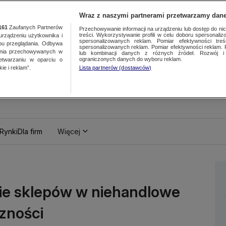
Wraz z naszymi partnerami przetwarzamy dane
161
Zaufanych Partnerów
Przechowywanie informacji na urządzeniu lub dostęp do nich.
treści. Wykorzystywanie profili w celu doboru spersonalizo
ządzeniu użytkownika i
spersonalizowanych reklam. Pomiar efektywności treś
bu przeglądania. Odbywa
spersonalizowanych reklam. Pomiar efektywności reklam. 
ania przechowywanych w
lub kombinacji danych z różnych źródeł. Rozwój i 
ograniczonych danych do wyboru reklam.
zetwarzaniu w oparciu o
ie i reklam”.
Lista partnerów (dostawców)
Rynki
Dla firm
Więcej
cie sklepów w niehandlowe
czności