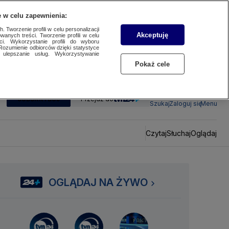
 w celu zapewnienia:
 Tworzenie profili w celu personalizacji
Akceptuję
wanych treści. Tworzenie profili w celu
ci. Wykorzystanie profili do wyboru
Rozumienie odbiorców dzięki statystyce
ulepszanie usług. Wykorzystywanie
Pokaż cele
SUBSKRYBUJ
Przejdź do
Szukaj
Zaloguj się
Menu
Czytaj
Słuchaj
Oglądaj
OGLĄDAJ NA ŻYWO