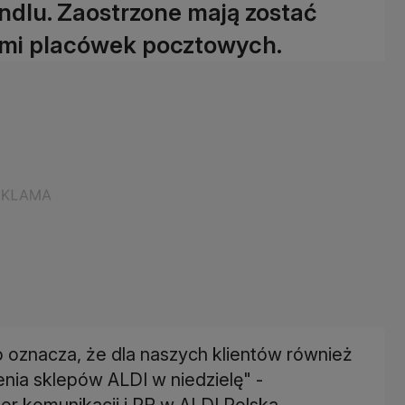
ndlu. Zaostrzone mają zostać
ymi placówek pocztowych.
co oznacza, że dla naszych klientów również
ia sklepów ALDI w niedzielę" -
r komunikacji i PR w ALDI Polska.