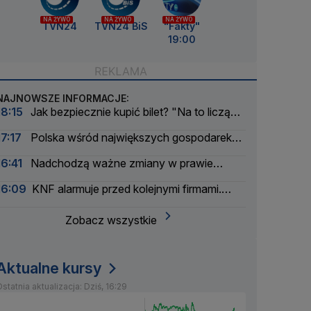
NA ŻYWO
NA ŻYWO
NA ŻYWO
TVN24
TVN24 BiS
"Fakty"
19:00
NAJNOWSZE INFORMACJE:
18:15
Jak bezpiecznie kupić bilet? "Na to liczą
cyberprzestępcy"
17:17
Polska wśród największych gospodarek
UE. Wyprzedzamy Belgię i Szwecję
16:41
Nadchodzą ważne zmiany w prawie
energetycznym
16:09
KNF alarmuje przed kolejnymi firmami.
Sprawy zbada prokuratura
Zobacz wszystkie
Aktualne kursy
statnia aktualizacja: Dziś, 16:29