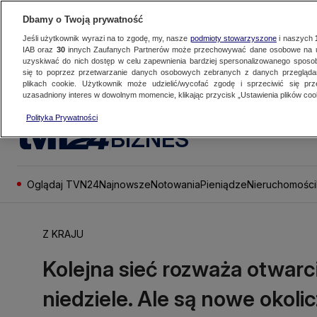
Dbamy o Twoją prywatność
Jeśli użytkownik wyrazi na to zgodę, my, nasze
podmioty stowarzyszone
i naszych
IAB oraz
30
innych Zaufanych Partnerów może przechowywać dane osobowe na ur
uzyskiwać do nich dostęp w celu zapewnienia bardziej spersonalizowanego sposo
się to poprzez przetwarzanie danych osobowych zebranych z danych przegląd
plikach cookie. Użytkownik może udzielić/wycofać zgodę i sprzeciwić się pr
uzasadniony interes w dowolnym momencie, klikając przycisk „Ustawienia plików cook
Polityka Prywatności
BIZNES
Oglądaj TVN24
Najnowsze
Notowania
Pieniądze
Nieruchomości
Z KRAJU
Kolejna sieć rozważa otwar
niedziele. Ale są nowe okoli