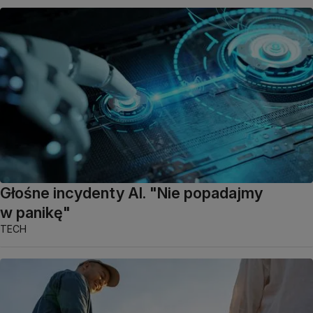
Głośne incydenty AI. "Nie popadajmy
w panikę"
TECH