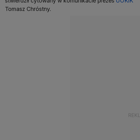
stwierdził cytowany w komunikacie prezes
UOKiK
Tomasz Chróstny.