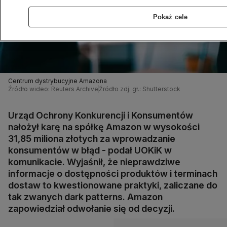
Pokaż cele
Centrum dystrybucyjne Amazona
Źródło wideo: Reuters Archive
Źródło zdj. gł.: Shutterstock
Urząd Ochrony Konkurencji i Konsumentów
nałożył karę na spółkę Amazon w wysokości
31,85 miliona złotych za wprowadzanie
konsumentów w błąd - podał UOKiK w
komunikacie. Wyjaśnił, że nieprawdziwe
informacje o dostępności produktów i terminach
dostaw to kwestionowane praktyki, zaliczane do
tak zwanych dark patterns. Amazon
zapowiedział odwołanie się od decyzji.