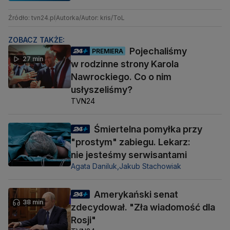
Źródło: tvn24.pl
Autorka/Autor: kris/ToL
ZOBACZ TAKŻE:
Pojechaliśmy
PREMIERA
27 min
w rodzinne strony Karola
Nawrockiego. Co o nim
usłyszeliśmy?
TVN24
Śmiertelna pomyłka przy
"prostym" zabiegu. Lekarz:
nie jesteśmy serwisantami
Agata Daniluk,
Jakub Stachowiak
Amerykański senat
38 min
zdecydował. "Zła wiadomość dla
Rosji"