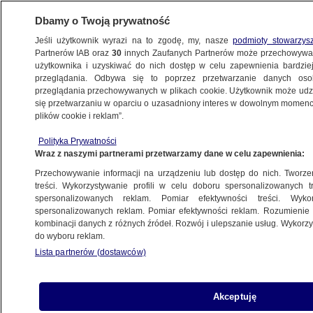
Dbamy o Twoją prywatność
Jeśli użytkownik wyrazi na to zgodę, my, nasze
podmioty stowarzys
Partnerów IAB oraz
30
innych Zaufanych Partnerów może przechowywa
BIZNES
użytkownika i uzyskiwać do nich dostęp w celu zapewnienia bardzi
przeglądania. Odbywa się to poprzez przetwarzanie danych os
przeglądania przechowywanych w plikach cookie. Użytkownik może udzie
Z KRAJU
się przetwarzaniu w oparciu o uzasadniony interes w dowolnym momencie
plików cookie i reklam”.
UOKiK nakłada prawie 32 miliony złotych
Polityka Prywatności
kary na Amazona
Wraz z naszymi partnerami przetwarzamy dane w celu zapewnienia:
Przechowywanie informacji na urządzeniu lub dostęp do nich. Tworzeni
27.03.2024, 11:11
treści. Wykorzystywanie profili w celu doboru spersonalizowanych tr
spersonalizowanych reklam. Pomiar efektywności treści. Wyko
spersonalizowanych reklam. Pomiar efektywności reklam. Rozumienie o
Udostępnij
kombinacji danych z różnych źródeł. Rozwój i ulepszanie usług. Wykor
do wyboru reklam.
Lista partnerów (dostawców)
Akceptuję