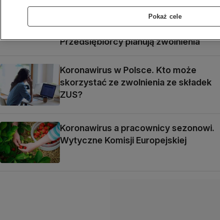
Pokaż cele
Koronawirus a bezrobocie w Polsce.
Przedsiębiorcy planują zwolnienia
Koronawirus w Polsce. Kto może
skorzystać ze zwolnienia ze składek
ZUS?
Koronawirus a pracownicy sezonowi.
Wytyczne Komisji Europejskiej