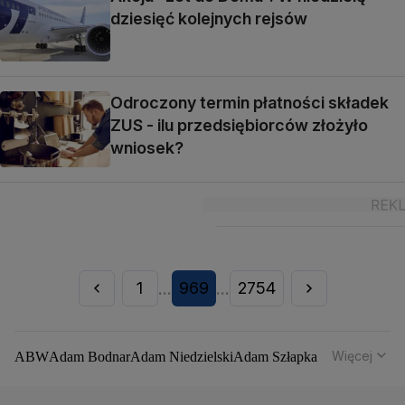
dziesięć kolejnych rejsów
Odroczony termin płatności składek
ZUS - ilu przedsiębiorców złożyło
wniosek?
1
969
2754
...
...
Więcej
ABW
Adam Bodnar
Adam Niedzielski
Adam Szłapka
Administracja Donalda Trumpa
Agencja Bezpieczeństwa Wewnętrznego
Agrounia