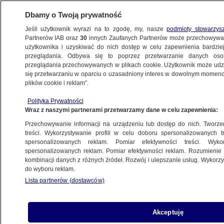
Dbamy o Twoją prywatność
Jeśli użytkownik wyrazi na to zgodę, my, nasze
podmioty stowarzys
Partnerów IAB oraz
30
innych Zaufanych Partnerów może przechowywa
BIZNES
użytkownika i uzyskiwać do nich dostęp w celu zapewnienia bardzi
przeglądania. Odbywa się to poprzez przetwarzanie danych os
przeglądania przechowywanych w plikach cookie. Użytkownik może udzie
Z KRAJU
się przetwarzaniu w oparciu o uzasadniony interes w dowolnym momencie
plików cookie i reklam”.
Koronawirus a gospodarka. Polski PMI
w marcu 2020
Polityka Prywatności
Wraz z naszymi partnerami przetwarzamy dane w celu zapewnienia:
Przechowywanie informacji na urządzeniu lub dostęp do nich. Tworzeni
Koronawirus w Polsce. Urząd
treści. Wykorzystywanie profili w celu doboru spersonalizowanych tr
ds. Cudzoziemców: weszły w życie
spersonalizowanych reklam. Pomiar efektywności treści. Wyko
spersonalizowanych reklam. Pomiar efektywności reklam. Rozumienie o
specjalne rozwiązania związane
kombinacji danych z różnych źródeł. Rozwój i ulepszanie usług. Wykor
z epidemią
do wyboru reklam.
Lista partnerów (dostawców)
Koronawirus w Polsce. UOKiK
ostrzega przed oszustami
Akceptuję