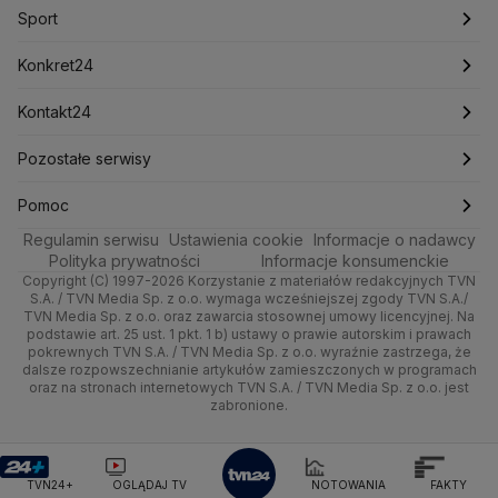
Marcin Przydacz
Marcin Kierwiński
Marian Banaś
Dla firm
Meteo
Artykuły
Fakty o Świecie
Łódź
Pogoda godzinowa
Sport
Mariusz Błaszczak
Mariusz Kamiński
Mark Zuckerberg
Mateusz Morawiecki
Handel
Sport
Newslettery
Ludzie Faktów
Katowice
Pogoda długoterminowa
Piłka Nożna
Konkret24
Michał Kamiński
Ze świata
Zdrowie
Kraków
Pogoda na jutro
Ministerstwo Aktywów Państwowych
Tenis
Najnowsze
Kontakt24
Ministerstwo Edukacji i Nauki
Tech
Technologia
Poznań
Pogoda na weekend
Kolarstwo
Polska
Najnowsze
Pozostałe serwisy
Ministerstwo Infrastruktury
Ministerstwo Kultury
Ministerstwo Obrony Narodowej
Moto
Kultura i styl
Trójmiasto
Najnowsze
Skoki Narciarskie
Świat
Gorące Tematy
TVN
Pomoc
Ministerstwo Rolnictwa
Regulamin serwisu
Dla seniora
Ustawienia cookie
Informacje o nadawcy
Ciekawostki
Ministerstwo Rozwoju i Technologii
Wrocław
Polska
Sporty zimowe
Polityka
Wyślij zgłoszenie
Dzień Dobry TVN
Centrum pomocy
Polityka prywatności
Informacje konsumenckie
Ministerstwo Sportu i Turystyki
Copyright (C) 1997-2026 Korzystanie z materiałów redakcyjnych TVN
Turystyka
Quizy
Kielce
Prognoza
Lekkoatletyka
Zdrowie
Uwaga TVN
Ministerstwo Cyfryzacji
Test zgodności
S.A. / TVN Media Sp. z o.o. wymaga wcześniejszej zgody TVN S.A./
TVN Media Sp. z o.o. oraz zawarcia stosownej umowy licencyjnej. Na
Ministerstwo Edukacji Narodowej
podstawie art. 25 ust. 1 pkt. 1 b) ustawy o prawie autorskim i prawach
Kujawsko-pomorskie
Świat
Siatkówka
Tech
HGTV
Oglądaj na TV
Ministerstwo Finansów
pokrewnych TVN S.A. / TVN Media Sp. z o.o. wyraźnie zastrzega, że
dalsze rozpowszechnianie artykułów zamieszczonych w programach
Ministerstwo Klimatu i Środowiska
Lublin
Nauka
F1
Nauka
TVN Turbo
Zrealizuj voucher
oraz na stronach internetowych TVN S.A. / TVN Media Sp. z o.o. jest
Ministerstwo Nauki i Szkolnictwa Wyższego
zabronione.
Lubuskie
Ciekawostki
Ministerstwo Sprawiedliwości
Rozrywka
TVN Style
Ministerstwo Rodziny, Pracy i Polityki Społecznej
Olsztyn
Podróże
TVN7
Ministerstwo Spraw Zagranicznych
Moskwa
TVN24+
OGLĄDAJ TV
NOTOWANIA
FAKTY