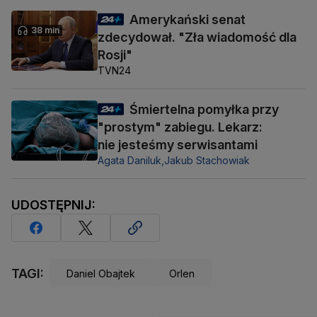
Amerykański senat
38 min
zdecydował. "Zła wiadomość dla
Rosji"
TVN24
Śmiertelna pomyłka przy
"prostym" zabiegu. Lekarz:
nie jesteśmy serwisantami
Agata Daniluk,
Jakub Stachowiak
UDOSTĘPNIJ:
TAGI:
Daniel Obajtek
Orlen