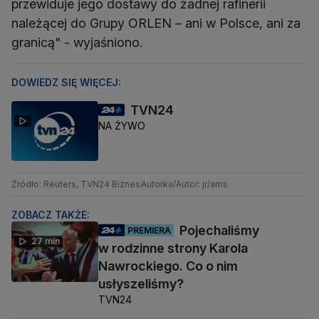
przewiduje jego dostawy do żadnej rafinerii
należącej do Grupy ORLEN – ani w Polsce, ani za
granicą" - wyjaśniono.
DOWIEDZ SIĘ WIĘCEJ:
TVN24
NA ŻYWO
Źródło: Reuters, TVN24 Biznes
Autorka/Autor: jr/ams
ZOBACZ TAKŻE:
Pojechaliśmy
PREMIERA
27 min
w rodzinne strony Karola
Nawrockiego. Co o nim
usłyszeliśmy?
TVN24