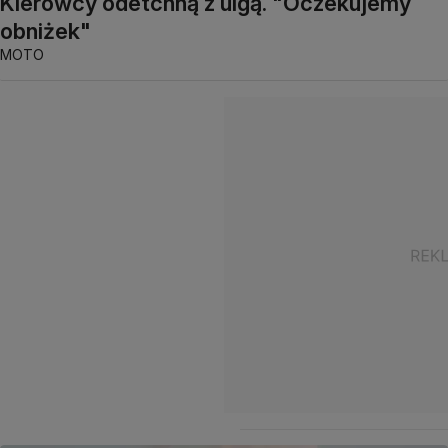
Kierowcy odetchną z ulgą. "Oczekujemy
obniżek"
MOTO