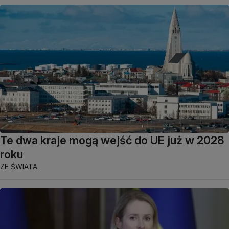
Te dwa kraje mogą wejść do UE już w 2028
roku
ZE ŚWIATA