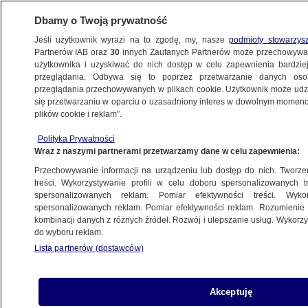
Dbamy o Twoją prywatność
Jeśli użytkownik wyrazi na to zgodę, my, nasze
podmioty stowarzys
Partnerów IAB oraz
30
innych Zaufanych Partnerów może przechowywa
BIZNES
użytkownika i uzyskiwać do nich dostęp w celu zapewnienia bardzi
przeglądania. Odbywa się to poprzez przetwarzanie danych os
przeglądania przechowywanych w plikach cookie. Użytkownik może udzie
Z KRAJU
się przetwarzaniu w oparciu o uzasadniony interes w dowolnym momencie
plików cookie i reklam”.
Orlen wyczarterował supertankowiec. Kupi
Polityka Prywatności
ropę z Wenezueli
Wraz z naszymi partnerami przetwarzamy dane w celu zapewnienia:
Przechowywanie informacji na urządzeniu lub dostęp do nich. Tworzeni
22.11.2023, 21:47
treści. Wykorzystywanie profili w celu doboru spersonalizowanych tr
spersonalizowanych reklam. Pomiar efektywności treści. Wyko
spersonalizowanych reklam. Pomiar efektywności reklam. Rozumienie o
Udostępnij
kombinacji danych z różnych źródeł. Rozwój i ulepszanie usług. Wykor
do wyboru reklam.
Lista partnerów (dostawców)
Akceptuję