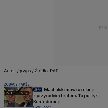
Autor: /gry/ps / Źródło: PAP
ZOBACZ TAKŻE:
Machulski mówi o relacji
1 godz 6 min
z przyrodnim bratem. To polityk
Konfederacji
Piotr Jacoń