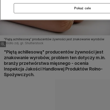
Pokaż cele
"Piętą achillesową" producentów żywności jest znakowanie wyrobów
Źródło zdj. gł.: Shutterstock
"Piętą achillesową" producentów żywności jest
znakowanie wyrobów, problem ten dotyczy m.in.
branży przetwórstwa mięsnego - ocenia
Inspekcja Jakości Handlowej Produktów Rolno-
Spożywczych.