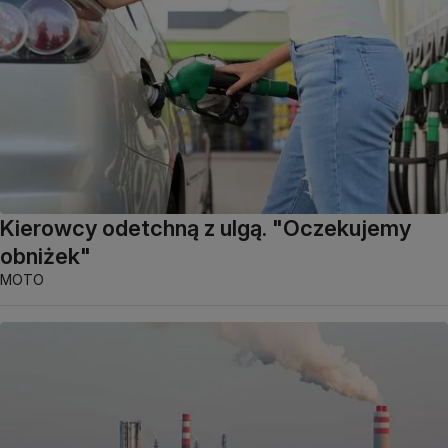
Kierowcy odetchną z ulgą. "Oczekujemy
obniżek"
MOTO