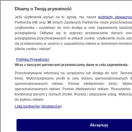
Dbamy o Twoją prywatność
Jeśli użytkownik wyrazi na to zgodę, my, nasze
podmioty stowarzys
Partnerów IAB oraz
30
innych Zaufanych Partnerów może przechowywa
BIZNES
użytkownika i uzyskiwać do nich dostęp w celu zapewnienia bardzi
przeglądania. Odbywa się to poprzez przetwarzanie danych os
przeglądania przechowywanych w plikach cookie. Użytkownik może udzie
Z KRAJU
się przetwarzaniu w oparciu o uzasadniony interes w dowolnym momencie
plików cookie i reklam”.
Co kryją parówki? Znakowanie mięsa
Polityka Prywatności
to nasza "pięta achillesowa"
Wraz z naszymi partnerami przetwarzamy dane w celu zapewnienia:
Przechowywanie informacji na urządzeniu lub dostęp do nich. Tworzeni
2.04.2015, 10:12
treści. Wykorzystywanie profili w celu doboru spersonalizowanych tr
spersonalizowanych reklam. Pomiar efektywności treści. Wyko
spersonalizowanych reklam. Pomiar efektywności reklam. Rozumienie o
Udostępnij
kombinacji danych z różnych źródeł. Rozwój i ulepszanie usług. Wykor
do wyboru reklam.
Lista partnerów (dostawców)
Akceptuję