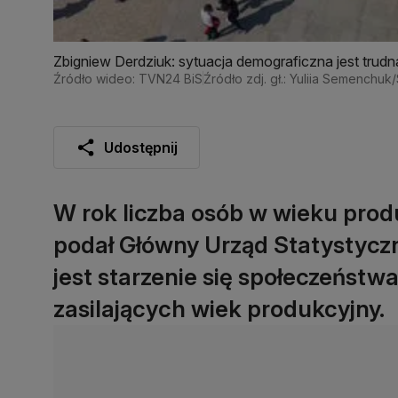
Zbigniew Derdziuk: sytuacja demograficzna jest trudn
Źródło wideo: TVN24 BiS
Źródło zdj. gł.: Yuliia Semenchuk
Udostępnij
W rok liczba osób w wieku produ
podał Główny Urząd Statystyczn
jest starzenie się społeczeństw
zasilających wiek produkcyjny.