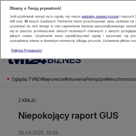
Dbamy o Twoją prywatność
Jeśli użytkownik wyrazi na to zgodę, my, nasze
podmioty stowarzyszone
i naszych
IAB oraz
30
innych Zaufanych Partnerów może przechowywać dane osobowe na ur
uzyskiwać do nich dostęp w celu zapewnienia bardziej spersonalizowanego sposo
się to poprzez przetwarzanie danych osobowych zebranych z danych przegląd
plikach cookie. Użytkownik może udzielić/wycofać zgodę i sprzeciwić się pr
uzasadniony interes w dowolnym momencie, klikając przycisk „Ustawienia plików cook
Polityka Prywatności
BIZNES
Oglądaj TVN24
Najnowsze
Notowania
Pieniądze
Nieruchomości
Z KRAJU
Niepokojący raport GUS
29.04.2025, 16:59