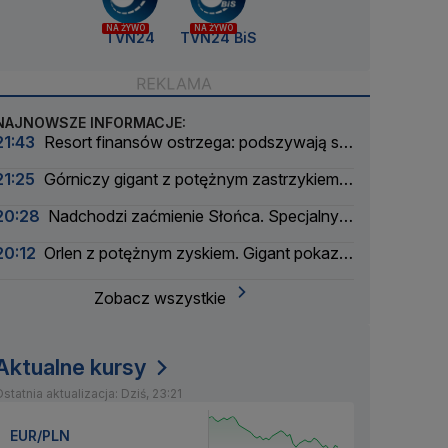
NA ŻYWO
NA ŻYWO
TVN24
TVN24 BiS
NAJNOWSZE INFORMACJE:
21:43
Resort finansów ostrzega: podszywają się
pod skarbówkę
21:25
Górniczy gigant z potężnym zastrzykiem
finansowym. "Może ustabilizować sytuację"
20:28
Nadchodzi zaćmienie Słońca. Specjalny
zespół oceni zagrożenie
20:12
Orlen z potężnym zyskiem. Gigant pokazał
wyniki
Zobacz wszystkie
Aktualne kursy
statnia aktualizacja: Dziś, 23:21
EUR/PLN