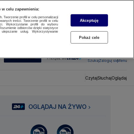
 w celu zapewnienia:
 Tworzenie profili w celu personalizacji
Akceptuję
wanych treści. Tworzenie profili w celu
ci. Wykorzystanie profili do wyboru
Rozumienie odbiorców dzięki statystyce
ulepszanie usług. Wykorzystywanie
Pokaż cele
SUBSKRYBUJ
Przejdź do
Szukaj
Zaloguj się
Menu
Czytaj
Słuchaj
Oglądaj
OGLĄDAJ NA ŻYWO