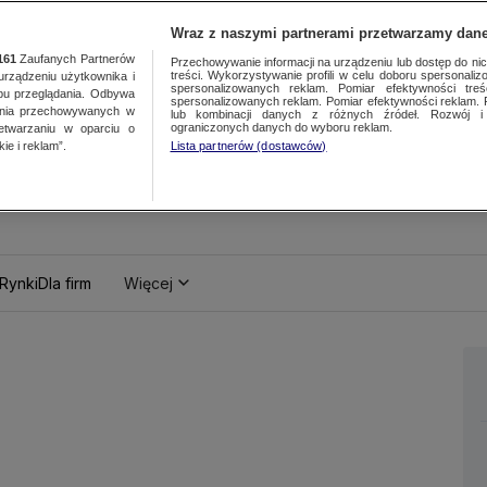
Wraz z naszymi partnerami przetwarzamy dane
161
Zaufanych Partnerów
Przechowywanie informacji na urządzeniu lub dostęp do nich.
treści. Wykorzystywanie profili w celu doboru spersonalizo
ządzeniu użytkownika i
spersonalizowanych reklam. Pomiar efektywności treś
bu przeglądania. Odbywa
spersonalizowanych reklam. Pomiar efektywności reklam. 
ania przechowywanych w
lub kombinacji danych z różnych źródeł. Rozwój i 
ograniczonych danych do wyboru reklam.
zetwarzaniu w oparciu o
ie i reklam”.
Lista partnerów (dostawców)
Rynki
Dla firm
Więcej