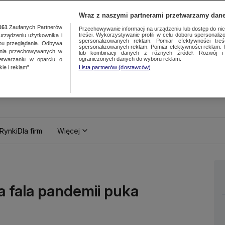
Wraz z naszymi partnerami przetwarzamy dane
161
Zaufanych Partnerów
Przechowywanie informacji na urządzeniu lub dostęp do nich.
treści. Wykorzystywanie profili w celu doboru spersonalizo
ządzeniu użytkownika i
spersonalizowanych reklam. Pomiar efektywności treś
bu przeglądania. Odbywa
spersonalizowanych reklam. Pomiar efektywności reklam. 
ania przechowywanych w
lub kombinacji danych z różnych źródeł. Rozwój i 
ograniczonych danych do wyboru reklam.
zetwarzaniu w oparciu o
ie i reklam”.
Lista partnerów (dostawców)
Rynki
Dla firm
Więcej
a fala pandemii puka