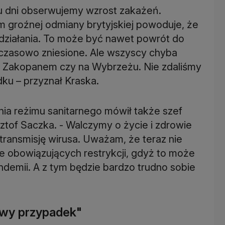
ku dni obserwujemy wzrost zakażeń.
m groźnej odmiany brytyjskiej powoduje, że
działania. To może być nawet powrót do
tymczasowo zniesione. Ale wszyscy chyba
o w Zakopanem czy na Wybrzeżu. Nie zdaliśmy
ku – przyznał Kraska.
ia reżimu sanitarnego mówił także szef
tof Saczka. - Walczymy o życie i zdrowie
transmisję wirusa. Uważam, że teraz nie
 obowiązujących restrykcji, gdyż to może
emii. A z tym będzie bardzo trudno sobie
owy przypadek"