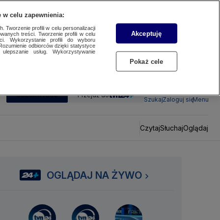
 w celu zapewnienia:
 Tworzenie profili w celu personalizacji
Akceptuję
wanych treści. Tworzenie profili w celu
ci. Wykorzystanie profili do wyboru
Rozumienie odbiorców dzięki statystyce
ulepszanie usług. Wykorzystywanie
Pokaż cele
SUBSKRYBUJ
Przejdź do
Szukaj
Zaloguj się
Menu
Czytaj
Słuchaj
Oglądaj
OGLĄDAJ NA ŻYWO