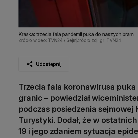
Kraska: trzecia fala pandemii puka do naszych bram
Źródło wideo: TVN24 / Sejm
Źródło zdj. gł.: TVN24
Udostępnij
Trzecia fala koronawirusa puka
granic – powiedział wiceminist
podczas posiedzenia sejmowej Ko
Turystyki. Dodał, że w ostatnic
19 i jego zdaniem sytuacja epi