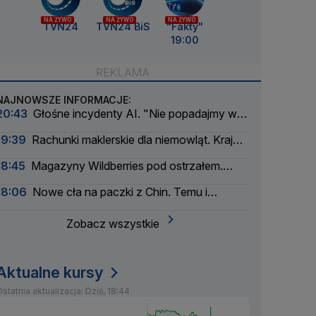
NA ŻYWO
NA ŻYWO
NA ŻYWO
TVN24
TVN24 BiS
"Fakty"
19:00
NAJNOWSZE INFORMACJE:
20:43
Głośne incydenty AI. "Nie popadajmy w
panikę"
19:39
Rachunki maklerskie dla niemowląt. Kraj
myśli pokoleniowo
18:45
Magazyny Wildberries pod ostrzałem.
Firma szuka partnerów
18:06
Nowe cła na paczki z Chin. Temu i
AliExpress mocno w dół
Zobacz wszystkie
Aktualne kursy
statnia aktualizacja: Dziś, 18:44