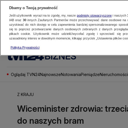
Dbamy o Twoją prywatność
Jeśli użytkownik wyrazi na to zgodę, my, nasze
podmioty stowarzyszone
i naszych
IAB oraz
30
innych Zaufanych Partnerów może przechowywać dane osobowe na ur
uzyskiwać do nich dostęp w celu zapewnienia bardziej spersonalizowanego sposo
się to poprzez przetwarzanie danych osobowych zebranych z danych przegląd
plikach cookie. Użytkownik może udzielić/wycofać zgodę i sprzeciwić się pr
uzasadniony interes w dowolnym momencie, klikając przycisk „Ustawienia plików cook
Polityka Prywatności
BIZNES
Oglądaj TVN24
Najnowsze
Notowania
Pieniądze
Nieruchomości
Z KRAJU
Wiceminister zdrowia: trzeci
do naszych bram