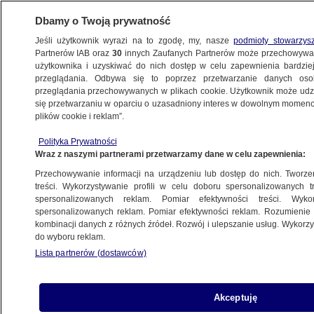
Dbamy o Twoją prywatność
Jeśli użytkownik wyrazi na to zgodę, my, nasze
podmioty stowarzys
Partnerów IAB oraz
30
innych Zaufanych Partnerów może przechowywa
BIZNES
użytkownika i uzyskiwać do nich dostęp w celu zapewnienia bardzi
przeglądania. Odbywa się to poprzez przetwarzanie danych os
przeglądania przechowywanych w plikach cookie. Użytkownik może udzie
Z KRAJU
się przetwarzaniu w oparciu o uzasadniony interes w dowolnym momencie
plików cookie i reklam”.
Kondycja polskiego konsumenta
Polityka Prywatności
Wraz z naszymi partnerami przetwarzamy dane w celu zapewnienia:
24.06.2013, 11:03
Przechowywanie informacji na urządzeniu lub dostęp do nich. Tworzeni
treści. Wykorzystywanie profili w celu doboru spersonalizowanych tr
Udostępnij
spersonalizowanych reklam. Pomiar efektywności treści. Wyko
spersonalizowanych reklam. Pomiar efektywności reklam. Rozumienie o
kombinacji danych z różnych źródeł. Rozwój i ulepszanie usług. Wykor
do wyboru reklam.
Lista partnerów (dostawców)
Akceptuję