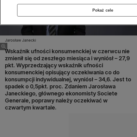
Pokaż cele
Jarosław Janecki
Wskaźnik ufności konsumenckiej w czerwcu nie
zmienił się od zeszłego miesiąca i wyniósł – 27,9
pkt. Wyprzedzający wskaźnik ufności
konsumenckiej opisujący oczekiwania co do
konsumpcji indywidualnej, wyniósł – 34,6. Jest to
spadek o 0,5pkt. proc. Zdaniem Jarosława
Janeckiego, głównego ekonomisty Societe
Generale, poprawy należy oczekiwać w
czwartym kwartale.