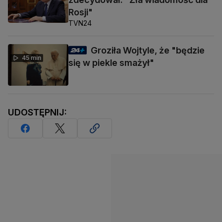
Rosji"
TVN24
Groziła Wojtyle, że "będzie
45 min
się w piekle smażył"
UDOSTĘPNIJ: