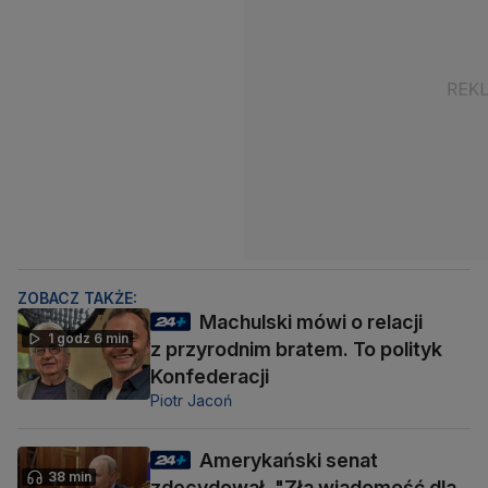
ZOBACZ TAKŻE:
Machulski mówi o relacji
1 godz 6 min
z przyrodnim bratem. To polityk
Konfederacji
Piotr Jacoń
Amerykański senat
38 min
zdecydował. "Zła wiadomość dla