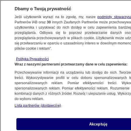
Dbamy o Twoją prywatność
Jeśli użytkownik wyrazi na to zgodę, my, nasze
podmioty stowarzys
Partnerów IAB oraz
30
innych Zaufanych Partnerów może przechowywa
BIZNES
użytkownika i uzyskiwać do nich dostęp w celu zapewnienia bardzi
przeglądania. Odbywa się to poprzez przetwarzanie danych os
przeglądania przechowywanych w plikach cookie. Użytkownik może udzie
Z KRAJU
się przetwarzaniu w oparciu o uzasadniony interes w dowolnym momencie
plików cookie i reklam”.
Członkini RPP o tym, ile powinny wynosić
Polityka Prywatności
stopy procentowe przy obecnej inflacji
Wraz z naszymi partnerami przetwarzamy dane w celu zapewnienia:
Przechowywanie informacji na urządzeniu lub dostęp do nich. Tworzeni
25.03.2024, 10:32
treści. Wykorzystywanie profili w celu doboru spersonalizowanych tr
spersonalizowanych reklam. Pomiar efektywności treści. Wyko
spersonalizowanych reklam. Pomiar efektywności reklam. Rozumienie o
Udostępnij
kombinacji danych z różnych źródeł. Rozwój i ulepszanie usług. Wykor
do wyboru reklam.
Lista partnerów (dostawców)
Akceptuję