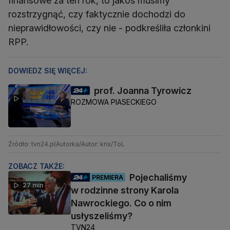
finansowe za ten rok, to jakoś musimy
rozstrzygnąć, czy faktycznie dochodzi do
nieprawidłowości, czy nie - podkreśliła członkini
RPP.
DOWIEDZ SIĘ WIĘCEJ:
prof. Joanna Tyrowicz
ROZMOWA PIASECKIEGO
Źródło: tvn24.pl
Autorka/Autor: kris/ToL
ZOBACZ TAKŻE:
Pojechaliśmy
PREMIERA
27 min
w rodzinne strony Karola
Nawrockiego. Co o nim
usłyszeliśmy?
TVN24