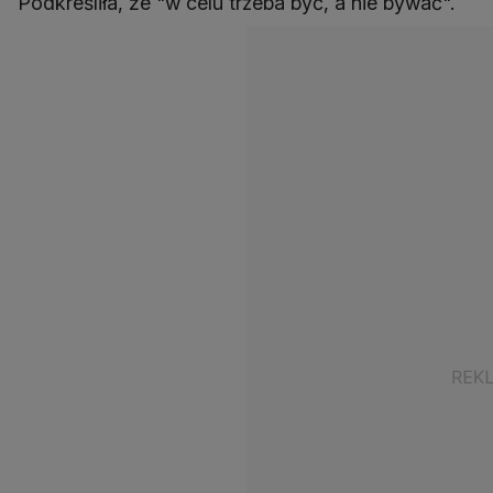
Podkreśliła, że "w celu trzeba być, a nie bywać".