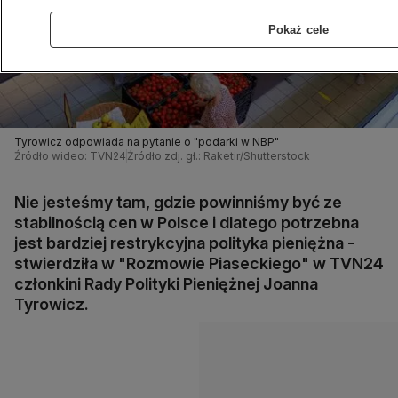
Pokaż cele
Tyrowicz odpowiada na pytanie o "podarki w NBP"
Źródło wideo: TVN24
Źródło zdj. gł.: Raketir/Shutterstock
Nie jesteśmy tam, gdzie powinniśmy być ze
stabilnością cen w Polsce i dlatego potrzebna
jest bardziej restrykcyjna polityka pieniężna -
stwierdziła w "Rozmowie Piaseckiego" w TVN24
członkini Rady Polityki Pieniężnej Joanna
Tyrowicz.